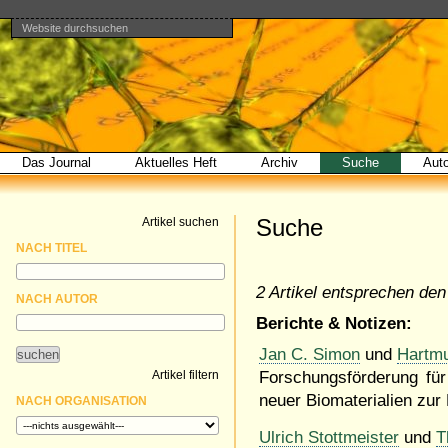
Website durchsuchen
Direkt
Benutzerspezifische
Bereiche
zum
Werkzeuge
Erweiterte
Inhalt
Suche…
|
Direkt
zur
Navigation
Das Journal
Aktuelles Heft
Archiv
Suche
Aut
Suche
Artikel suchen
NACH TITEL
2 Artikel entsprechen den 
NACH AUTOR
Berichte & Notizen:
Jan C. Simon
und
Hartm
Artikel filtern
Forschungsförderung für
neuer Biomaterialien zu
NACH ORGANISATION
Ulrich Stottmeister
und
T