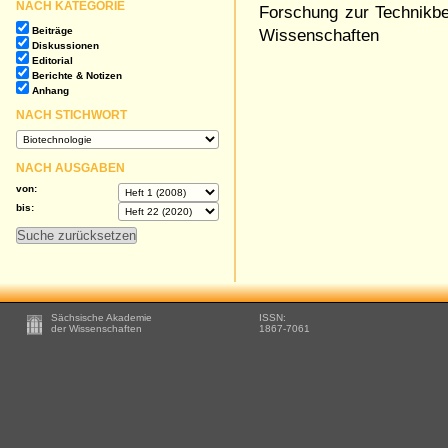
NACH KATEGORIE
Forschung zur Technikbe
Beiträge
Wissenschaften
Diskussionen
Editorial
Berichte & Notizen
Anhang
NACH STICHWORT
NACH AUSGABEN
von:
bis:
Footer
Sächsische Akademie
ISSN:
-
der Wissenschaften
1867-7061
Zusätzliche
Informationen