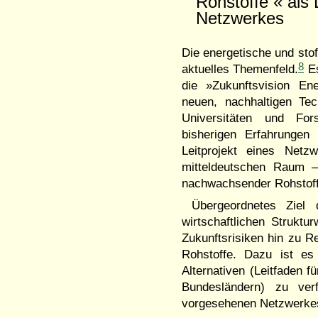
Rohstoffe « als 
Netzwerkes
Die energetische und sto
8
aktuelles Themenfeld.
Es
die »Zukunftsvision Ene
neuen, nachhaltigen Te
Universitäten und For
bisherigen Erfahrunge
Leitprojekt eines Net
mitteldeutschen Raum – 
nachwachsender Rohstoffe
Übergeordnetes Ziel 
wirtschaftlichen Struk
Zukunftsrisiken hin zu R
Rohstoffe. Dazu ist es
Alternativen (Leitfaden f
Bundesländern) zu ver
vorgesehenen Netzwerkes 