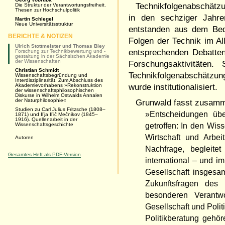
Technikfolgenabschätzu
Die Struktur der Verantwortungsfreiheit.
Thesen zur Hochschulpolitik
in den sechziger Jahre
Martin Schlegel
Neue Universitätsstruktur
entstanden aus dem Bed
BERICHTE & NOTIZEN
Folgen der Technik im Al
Ulrich Stottmeister und Thomas Bley
entsprechenden Debatte
Forschung zur Technikbewertung und -
gestaltung in der Sächsischen Akademie
der Wissenschaften
Forschungsaktivitäten
Christian Schmidt
Technikfolgenabschätzun
Wissenschaftsbegründung und
Interdisziplinarität. Zum Abschluss des
Akademievorhabens »Rekonstruktion
wurde institutionalisiert.
der wissenschaftsphilosophischen
Diskurse in Wilhelm Ostwalds Annalen
der Naturphilosophie«
Grunwald fasst zusam
Studien zu Carl Julius Fritzsche (1808–
»Entscheidungen übe
1871) und Il’ja Il’ič Mečnikov (1845–
1916). Quellenarbeit in der
Wissenschaftsgeschichte
getroffen: In den Wis
Wirtschaft und Arbe
Autoren
Nachfrage, begleite
Gesamtes Heft als PDF-Version
international – und i
Gesellschaft insgesa
Zukunftsfragen des t
besonderen Verantw
Gesellschaft und Poli
Politikberatung gehör