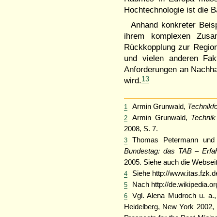
Hochtechnologie ist die B
Anhand konkreter Beisp
ihrem komplexen Zusa
Rückkopplung zur Region
und vielen anderen Fakt
Anforderungen an Nachhalt
13
wird.
Armin Grunwald,
Technikf
1
Armin Grunwald,
Technik
2
2008, S. 7.
Thomas Petermann und
3
Bundestag: das TAB – Erfahr
2005. Siehe auch die Webseit
Siehe http://www.itas.fzk.d
4
Nach http://de.wikipedia.
5
Vgl. Alena Mudroch u. a.
6
Heidelberg, New York 2002, 