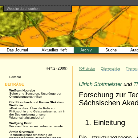
Website durchsuchen
Direkt
Benutzerspezifische
Bereiche
zum
Werkzeuge
Erweiterte
Inhalt
Suche…
|
Direkt
zur
Navigation
Das Journal
Aktuelles Heft
Archiv
Suche
Aut
Artikel
Heft 2 (2009)
PDF-Version
Zitiervorschlag
Themen &
Navigation
Editorial
Ulrich Stottmeister
und
T
BEITRÄGE
Wolfram Hogrebe
Forschung zur Tec
Seher und Sensoren. Ursprünge der
Orientierungstechniken
Sächsischen Akad
Olaf Breidbach und Pirmin Stekeler-
Weithofer
»Brainworks«. Über die Rolle von
Philosophie und Geisteswissenschaft in
der Strukturierung unserer
Wissenschaftslandschaft
1. Einleitung
Wolfgang Prinz
Wie das Bewusstsein erfunden wurde
Armin Grunwald
Technikfolgenabschätzung als
Die strukturbezogene
wissenschaftliche Politikberatung am