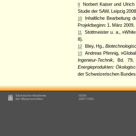
Norbert Kaiser und Ulrich 
9
Studie der SAW, Leipzig 2008
Inhaltliche Bearbeitung 
10
Projektbeginn: 1. März 2009.
Stottmeister u. a., »Whit
11
8).
Bley, Hg.,
Biotechnologi
12
Andreas Pfennig, »Global
13
Ingenieur-Technik
, Bd. 79,
Energieprodukten: Ökologisc
der Schweizerischen Bundesä
Footer
Sächsische Akademie
ISSN:
-
der Wissenschaften
1867-7061
Zusätzliche
Informationen