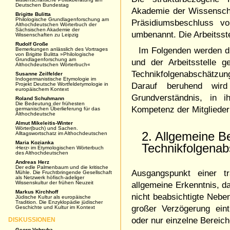
Deutschen Bundestag
Akademie der Wissenscha
Brigitte Bulitta
Philologische Grundlagenforschung am
Präsidiumsbeschluss 
Althochdeutschen Wörterbuch der
Sächsischen Akademie der
umbenannt. Die Arbeitsst
Wissenschaften zu Leipzig
Rudolf Große
Im Folgenden werden d
Bemerkungen anlässlich des Vortrages
von Brigitte Bulitta »Philologische
Grundlagenforschung am
und der Arbeitsstelle 
Althochdeutschen Wörterbuch«
Technikfolgenabschätzu
Susanne Zeilfelder
Indogermanistische Etymologie im
Projekt Deutsche Wortfeldetymologie in
Darauf beruhend wird
europäischem Kontext
Grundverständnis, in i
Roland Schuhmann
Die Bedeutung der frühesten
Kompetenz der Mitglieder
germanischen Überlieferung für das
Althochdeutsche
Almut Mikeleitis-Winter
Wörter(buch) und Sachen.
2. Allgemeine B
Alltagswortschatz im Althochdeutschen
Maria Kozianka
Technikfolgena
›Herz‹ im Etymologischen Wörterbuch
des Althochdeutschen
Andreas Herz
Der edle Palmenbaum und die kritische
Ausgangspunkt einer tr
Mühle. Die Fruchtbringende Gesellschaft
als Netzwerk höfisch-adeliger
Wissenskultur der frühen Neuzeit
allgemeine Erkenntnis, d
Markus Kirchhoff
nicht beabsichtigte Nebe
Jüdische Kultur als europäische
Tradition. Die Enzyklopädie jüdischer
großer Verzögerung ein
Geschichte und Kultur im Kontext
oder nur einzelne Bereich
DISKUSSIONEN
Georg Vobruba