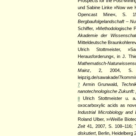
Prospects for the Post-Mini
und Sabine Linke »Now we Ha
Opencast Mine«, S. 1
Bergbaufolgelandschaft – N
Schiffer, »Methodologische 
Akademie der Wissenschaf
Mitteldeutsche Braunkohlerev
Ulrich Stottmeister, »Sa
Herausforderung«, in J. Thi
Mathematisch-Naturwissens
Mainz
, 2, 2004, S. 1
leipzig.de/sawakade/7kommis
Armin Grunwald,
Techni
7
nanotechnologische Zukunft: 
Ulrich Stottmeister u. 
8
oxocarboxylic acids as nove
Industrial Microbiology and 
Roland Ulber, »›Weiße Biotec
Zeit
41, 2007, S. 108–116; 
diskutiert
, Berlin, Heidelberg