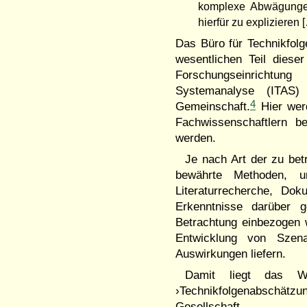
komplexe Abwägungen
hierfür zu explizieren 
Das Büro für Technikfol
wesentlichen Teil dies
Forschungseinrichtung
Systemanalyse (ITAS)
4
Gemeinschaft.
Hier werd
Fachwissenschaftlern b
werden.
Je nach Art der zu bet
bewährte Methoden, 
Literaturrecherche, Do
Erkenntnisse darüber 
Betrachtung einbezogen 
Entwicklung von Szena
Auswirkungen liefern.
Damit liegt das Wir
›Technikfolgenabschät
Gesellschaft.