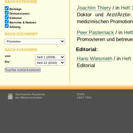
NACH KATEGORIE
Joachim Thiery
/ in
Heft 
Beiträge
Diskussionen
Doktor und Arzt/Ärztin
Editorial
medizinischen Promotion 
Berichte & Notizen
Anhang
Peer Pasternack
/ in
Heft
NACH STICHWORT
Promovieren und betreue
Editorial:
NACH AUSGABEN
von:
Hans Wiesmeth
/ in
Heft
bis:
Editorial
Footer
Sächsische Akademie
ISSN:
-
der Wissenschaften
1867-7061
Zusätzliche
Informationen