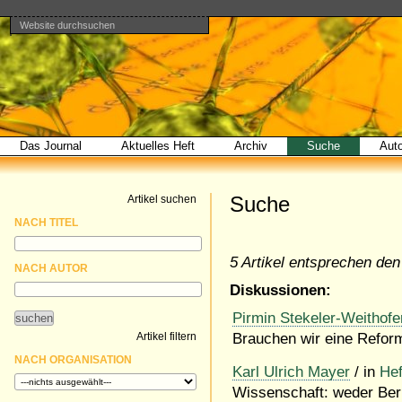
Website durchsuchen
Direkt
Benutzerspezifische
Bereiche
zum
Werkzeuge
Erweiterte
Inhalt
Suche…
|
Direkt
zur
Navigation
Das Journal
Aktuelles Heft
Archiv
Suche
Aut
Suche
Artikel suchen
NACH TITEL
5 Artikel entsprechen den 
NACH AUTOR
Diskussionen:
Pirmin Stekeler-Weithofe
Artikel filtern
Brauchen wir eine Refor
NACH ORGANISATION
Karl Ulrich Mayer
/ in
Hef
Wissenschaft: weder Ber