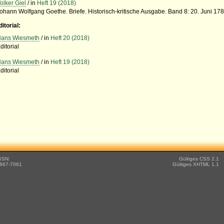
olker Giel
/ in
Heft 19 (2018)
ohann Wolfgang Goethe. Briefe. Historisch-kritische Ausgabe. Band 8: 20. Juni 1
ditorial:
ans Wiesmeth
/ in
Heft 20 (2018)
ditorial
ans Wiesmeth
/ in
Heft 19 (2018)
ditorial
SSN:
Gültiges CSS 2.1
867-7061
Gültiges XHTML 1.1