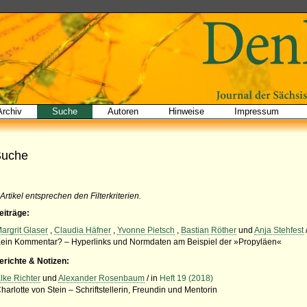
Archiv
Suche
Autoren
Hinweise
Impressum
Suche
 Artikel entsprechen den Filterkriterien.
eiträge:
argrit Glaser
,
Claudia Häfner
,
Yvonne Pietsch
,
Bastian Röther
und
Anja Stehfest
ein Kommentar? – Hyperlinks und Normdaten am Beispiel der »Propyläen«
erichte & Notizen:
lke Richter
und
Alexander Rosenbaum
/ in
Heft 19 (2018)
harlotte von Stein – Schriftstellerin, Freundin und Mentorin