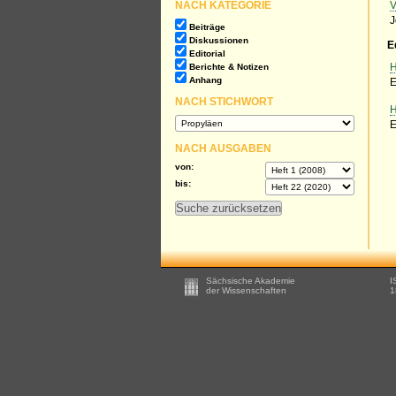
NACH KATEGORIE
V
J
Beiträge
Diskussionen
E
Editorial
Berichte & Notizen
H
Anhang
E
NACH STICHWORT
H
E
NACH AUSGABEN
von:
bis:
Footer
Sächsische Akademie
I
-
der Wissenschaften
1
Zusätzliche
Informationen