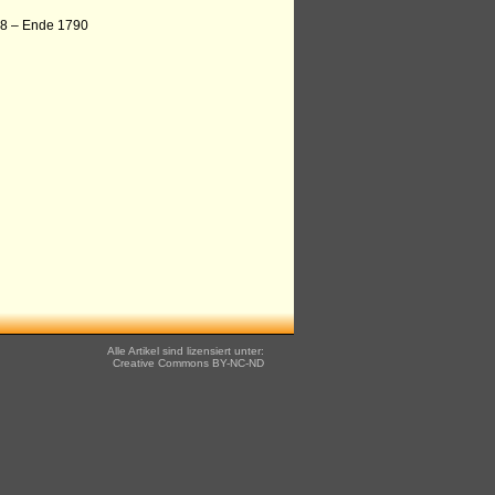
788 – Ende 1790
Alle Artikel sind lizensiert unter:
Creative Commons
BY-NC-ND