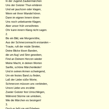
In der Jugend Zaubermärchen
Uns der Geister Thun erklären
Und wir jauchzen oder klagen,
Wenn wir ihren Wandel hören.
Dann im eignen Innern tönen
Uns noch unbekannte Klagen;
Aber unser früh verwöhntes
Ohr kann innern Klang nicht sagen.
2.
Bis ein Bild, wie Morgenröthe,
Aus der Schmerzennacht erstanden –
Traute, ruft der müde Streiter,
Deine Blicke lösen Banden,
die um Aug’ und Sinn gewoben,
Find an Deinem Herzen wieder
Meine Macht, in deinen Worten
Sanfte, schöne Märchenlieder!
Und in seinen Armen schwingend,
Um ein festes Band zu finden,
Laß der Liebe süße Worte;
Schmerzen müssen uns verbinden,
Unsre Liebe uns erzähle:
Zweier Geister fest Umschlingen,
Während Stürme sie umtoben,
Wie die Märchen es besingen!
3.
Doch er faßt sie mit Erbeben,