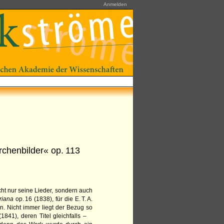
Anmelden
rchenbilder« op. 113
cht nur seine Lieder, sondern auch
riana
op. 16 (1838), für die E. T. A.
n. Nicht immer liegt der Bezug so
1841), deren Titel gleichfalls –