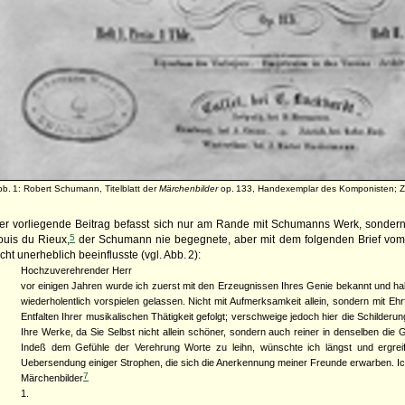
b. 1: Robert Schumann, Titelblatt der
Märchenbilder
op. 133, Handexemplar des Komponisten;
er vorliegende Beitrag befasst sich nur am Rande mit Schumanns Werk, sondern 
5
ouis du Rieux,
der Schumann nie begegnete, aber mit dem folgenden Brief vom
icht unerheblich beeinflusste (vgl. Abb. 2):
Hochzuverehrender Herr
vor einigen Jahren wurde ich zuerst mit den Erzeugnissen Ihres Genie bekannt und hab
wiederholentlich vorspielen gelassen. Nicht mit Aufmerksamkeit allein, sondern mit Eh
Entfalten Ihrer musikalischen Thätigkeit gefolgt; verschweige jedoch hier die Schilderu
Ihre Werke, da Sie Selbst nicht allein schöner, sondern auch reiner in denselben di
Indeß dem Gefühle der Verehrung Worte zu leihn, wünschte ich längst und ergrei
Uebersendung einiger Strophen, die sich die Anerkennung meiner Freunde erwarben. I
7
Märchenbilder
1.