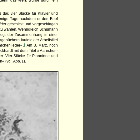
 denn das Werk wurde durch ein
 dar, vier Stücke für Klavier und
enige Tage nachdem er den Brief
lder
geschickt und vorgeschlagen
e« zu wählen. Wenngleich Schumann
liegt der Zusammenhang in einer
ebüchern lautete der Arbeits­titel
3
rchenlieder«.
Am 3. März, noch
hardt mit dem ­Titel ­»Mährchen­
r. Vier Stücke für Pianoforte und
n« (vgl. Abb. 1).