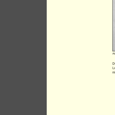
Ab
D
L
n