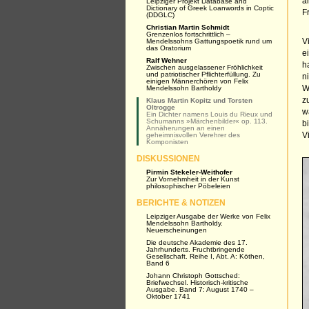
a
Leipziger Projekt Database and
Dictionary of Greek Loanwords in Coptic
F
(DDGLC)
Christian Martin Schmidt
Grenzenlos fortschrittlich –
Mendelssohns Gattungspoetik rund um
V
das Oratorium
e
Ralf Wehner
h
Zwischen ausgelassener Fröhlichkeit
und patriotischer Pflichterfüllung. Zu
n
einigen Männerchören von Felix
Mendelssohn Bartholdy
W
z
Klaus Martin Kopitz und Torsten
Oltrogge
w
Ein Dichter namens Louis du Rieux und
Schumanns »Märchenbilder« op. 113.
b
Annäherungen an einen
geheimnisvollen Verehrer des
V
Komponisten
DISKUSSIONEN
Pirmin Stekeler-Weithofer
Zur Vornehmheit in der Kunst
philosophischer Pöbeleien
BERICHTE & NOTIZEN
Leipziger Ausgabe der Werke von Felix
Mendelssohn Bartholdy.
Neuerscheinungen
Die deutsche Akademie des 17.
Jahrhunderts. Fruchtbringende
Gesellschaft. Reihe I, Abt. A: Köthen,
Band 6
Johann Christoph Gottsched:
Briefwechsel. Historisch-kritische
Ausgabe. Band 7: August 1740 –
Oktober 1741