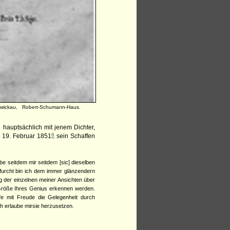
 Zwickau, Robert-Schumann-Haus.
hauptsächlich mit jenem Dichter,
6
 19. Februar 1851
sein Schaffen
e seitdem mir seitdem [sic] dieselben
rfurcht bin ich dem immer glänzendern
ng der einzelnen meiner Ansichten über
e Größe Ihres Genius erkennen werden.
fe mit Freude die Gelegenheit durch
ch erlaube mirsie herzusetzen.