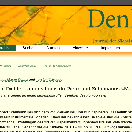
Archiv
Suche
Autoren
Hinweise
Impressum
F-Version
Zitiervorschlag
Themen & Fachgebiete
laus Martin Kopitz
und
Torsten Oltrogge
in Dichter namens Louis du Rieux und Schumanns »Mä
nnäherungen an einen geheimnisvollen Verehrer des Komponisten
obert Schumann ließ sich gern von Werken der Literatur inspirieren. Das betrifft ni
as rein instrumentale Schaffen. Eines der bekanntesten Beispiele sind die
Kreisle
offmanns Erzählungen des fiktiven Kapellmeisters Johannes Kreisler Pate stande
ffen zu Tage. Genannt sei die Sinfonie Nr. 1 B-Dur op. 38, die
Frühlingssinfonie
(