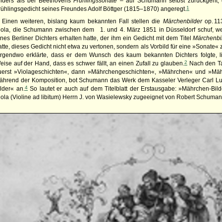
nders als bei Beethovens
Frühlingssonate
– auf Schumann selbst zurückgeht,
1
rühlingsgedicht seines Freundes Adolf Böttger (1815–1870) angeregt.
Einen weiteren, bislang kaum bekannten Fall stellen die
Märchenbilder
op. 113
iola, die Schumann zwischen dem 1. und 4. März 1851 in Düsseldorf schuf, w
ines Berliner Dichters erhalten hatte, der ihm ein Gedicht mit dem Titel
Märchenbi
atte, dieses Gedicht nicht etwa zu vertonen, sondern als Vorbild für eine »Sonat
irgendwo erklärte, dass er dem Wunsch des kaum bekannten Dichters folgte, 
2
eise auf der Hand, dass es schwer fällt, an einen Zufall zu glauben.
Nach den Tag
uerst »Violageschichten«, dann »Mährchengeschichten«, »Mährchen« und »Mäh
ährend der Komposition, bot Schumann das Werk dem Kasseler Verleger Carl Luck
4
ilder« an.
So lautet er auch auf dem Titelblatt der Erstausgabe: »Mährchen-Bilde
iola (Violine ad libitum) Herrn J. von Wasielewsky zugeeignet von Robert Schuman