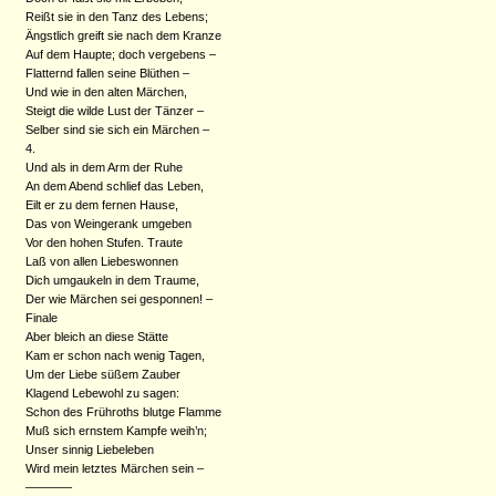
Reißt sie in den Tanz des Lebens;
Ängstlich greift sie nach dem Kranze
Auf dem Haupte; doch vergebens –
Flatternd fallen seine Blüthen –
Und wie in den alten Märchen,
Steigt die wilde Lust der Tänzer –
Selber sind sie sich ein Märchen –
4.
Und als in dem Arm der Ruhe
An dem Abend schlief das Leben,
Eilt er zu dem fernen Hause,
Das von Weingerank umgeben
Vor den hohen Stufen. Traute
Laß von allen Liebeswonnen
Dich umgaukeln in dem Traume,
Der wie Märchen sei gesponnen! –
Finale
Aber bleich an diese Stätte
Kam er schon nach wenig Tagen,
Um der Liebe süßem Zauber
Klagend Lebewohl zu sagen:
Schon des Frühroths blutge Flamme
Muß sich ernstem Kampfe weih’n;
Unser sinnig Liebeleben
Wird mein letztes Märchen sein –
–––––––