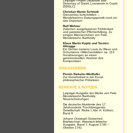
Leipziger Projekt Database and
Dictionary of Greek Loanwords in Coptic
(DDGLC)
Christian Martin Schmidt
Grenzenlos fortschrittlich –
Mendelssohns Gattungspoetik rund um
das Oratorium
Ralf Wehner
Zwischen ausgelassener Fröhlichkeit
und patriotischer Pflichterfüllung. Zu
einigen Männerchören von Felix
Mendelssohn Bartholdy
Klaus Martin Kopitz und Torsten
Oltrogge
Ein Dichter namens Louis du Rieux und
Schumanns »Märchenbilder« op. 113.
Annäherungen an einen
geheimnisvollen Verehrer des
Komponisten
DISKUSSIONEN
Pirmin Stekeler-Weithofer
Zur Vornehmheit in der Kunst
philosophischer Pöbeleien
BERICHTE & NOTIZEN
Leipziger Ausgabe der Werke von Felix
Mendelssohn Bartholdy.
Neuerscheinungen
Die deutsche Akademie des 17.
Jahrhunderts. Fruchtbringende
Gesellschaft. Reihe I, Abt. A: Köthen,
Band 6
Johann Christoph Gottsched:
Briefwechsel. Historisch-kritische
Ausgabe. Band 7: August 1740 –
Oktober 1741