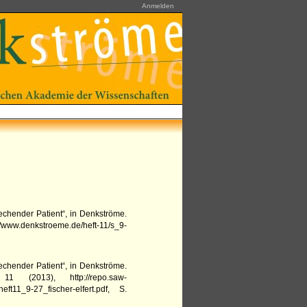
Anmelden
echender Patient“,
in
Denkströme.
://www.denkstroeme.de/heft-11/s_9-
echender Patient“,
in
Denkströme.
 11
(
2013
),
http://repo.saw-
ft11_9-27_fischer-elfert.pdf
,
S.