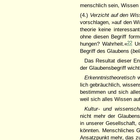
mensch­lich sein, Wissen
(4.)
Verzicht auf den Wis
vor­schlagen, »auf den Wi
theo­rie kei­ne inter­ess
ohne diesen Be­griff for­
22
hungen? Wahr­heit.«
Un
Begriff des Glaubens (
bel
Das Resultat dieser En
der Glaubensbegriff wich
Erkennt­nis­theoretisch
w
lich ge­bräuch­lich, wissen
be­stim­men und sich alle
weil sich alles Wissen a
Kultur- und wissenscha
nicht mehr der Glaubensb
in un­se­rer Ge­sell­scha
könn­ten. Mensch­li­ches
Ansatzpunkt mehr, das zu