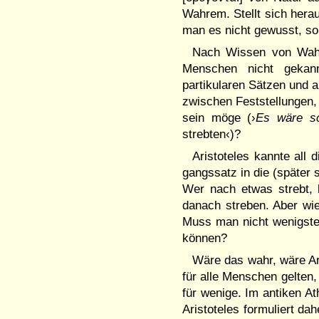
Wahrem. Stellt sich hera
man es nicht ge­wusst, so
Nach Wissen von Wahre
Men­schen nicht gekan
partikularen Sät­zen und a
zwi­schen Fest­stellungen
sein möge (›
Es wäre s
strebten‹)?
Aristoteles kannte all 
gangs­satz in die (später
Wer nach etwas strebt,
danach stre­ben. Aber w
Muss man nicht we­nig­­s
können?
Wäre das wahr, wäre Ari
für alle Men­schen gelten,
für wenige. Im antiken At
Aristo­teles formuliert da