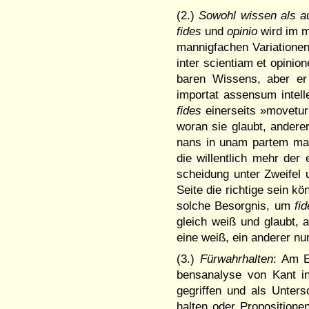
(2.)
Sowohl wissen als a
fides
und
opinio
wird im m
man­nig­­fa­chen Variation
inter scien­ti­am et opinio
baren Wissens, aber er 
importat assen­sum intel­l
fides
einer­seits »mo­vetur
woran sie glaubt, ande­r
nans in unam partem magi
die willent­lich mehr der
scheidung unter Zweifel u
Seite die rich­tige sein k
sol­che Besorg­nis, um
fid
gleich weiß und glaubt, 
eine weiß, ein anderer nur
(3.)
Fürwahrhalten
: Am E
bens­­ana­lyse von Kant 
gegriffen und als Unters
halten oder Proposi­tionen