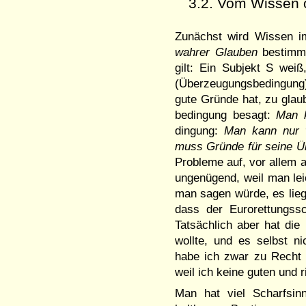
3.2. Vom Wissen
Zunächst wird Wissen i
wah­rer Glauben
bestimmt
gilt: Ein Subjekt S wei
(Überzeugungsbedingung),
gute Gründe hat, zu glau
bedin­gung be­sagt:
Man 
dingung:
Man kann nur w
muss Gründe für seine Ü
Probleme auf, vor allem a
ungenü­gend, weil man lei
man sagen würde, es lieg
dass der Eurorettungssc
Tatsächlich aber hat die
wollte, und es selbst n
habe ich zwar zu Recht 
weil ich keine guten und 
Man hat viel Scharfsin