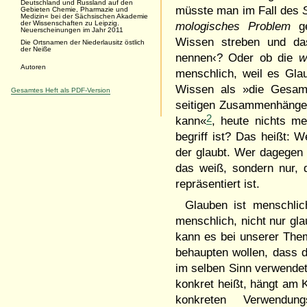
Deutschland und Russland auf den
müsste man im Fall des
Gebieten Chemie, Pharmazie und
Medizin« bei der Sächsischen Akademie
der Wissenschaften zu Leipzig.
mo­lo­gisches Problem
ge
Neuerscheinungen im Jahr 2011
Wissen streben und da
Die Ortsnamen der Niederlausitz östlich
der Neiße
nennen‹? Oder ob die
w
Autoren
mensch­lich, weil es Gl
Wis­sen als »die Gesamth
Gesamtes Heft als PDF-Version
seitigen Zusam­men­­häng
2
kann«
, heute nichts me
begriff ist? Das heißt: W
der glaubt. Wer dagegen 
das weiß, sondern nur, 
reprä­sen­tiert ist.
Glauben ist menschlich
mensch­lich, nicht nur g
kann es bei un­serer The
be­haupten wol­len, dass 
im selben Sinn ver­wende
konkret heißt, hängt am 
konkreten Verwen­du