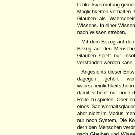
lichkeitsvermu­tung gemei
Möglichkeiten verhalten. 
Glauben als Wahrschein
Wissens. In einer Wissens
nach Wissen streben.
Mit dem Bezug auf den 
Be­zug auf den Menschen
Glau­ben spielt nur ins
verstan­den wer­den kan
Angesichts dieser Entw
da­ge­gen gehört w
wahrscheinlichkeitstheo­r
damit scheint nur noch d
Rolle zu spielen. Oder 
eines Sachver­haltsglau
aber nicht im Modus mens
nur noch System. Die Kon
dern den Menschen verdrän
nach Glauben und Wissen