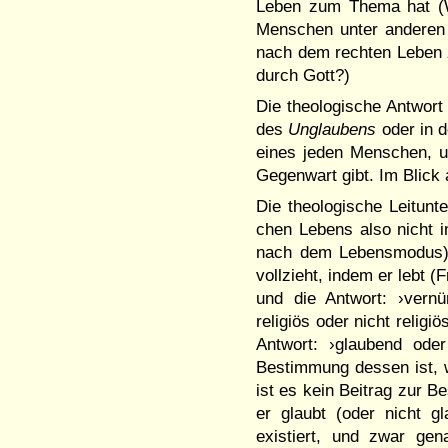
Leben zum Thema hat 
Menschen unter ande­ren 
nach dem rech­ten Lebe
durch Gott?)
Die theolo­gische Antwort
des
Unglaubens
oder in 
eines jeden Menschen, un
Ge­genwart gibt. Im Blick 
Die theologische Leitun
chen Lebens also nicht i
nach dem Lebensmodus),
vollzieht, indem er lebt 
und die Antwort: ›vernün
religiös oder nicht religi
Antwort: ›glaubend ode
Bestimmung dessen ist, w
ist es kein Beitrag zur 
er glaubt (oder nicht g
existiert, und zwar ge