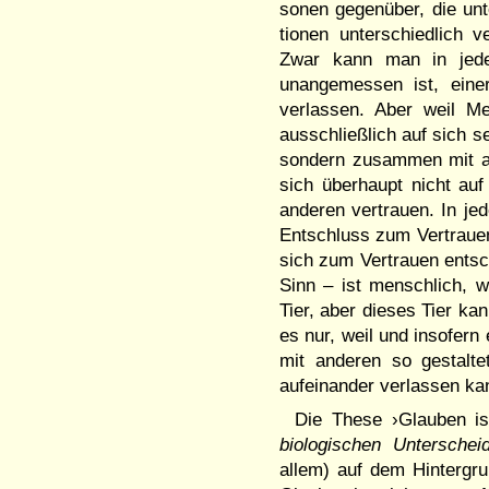
sonen ge­genüber, die un
tionen un­ter­schiedlich 
Zwar kann man in jede
unangemessen ist, eine
verlassen. Aber weil Me
ausschließlich auf sich se
sondern zusammen mit and
sich überhaupt nicht au
anderen vertrauen. In jed
Ent­schluss zum Vertraue
sich zum Vertrauen entsc
Sinn – ist menschlich, 
Tier, aber dieses Tier ka
es nur, weil und insofern
mit anderen so gestalte
aufein­ander verlassen 
Die These ›Glauben is
biologi­schen Untersche
allem) auf dem Hin­tergr