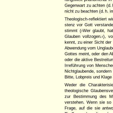
Gegenwart zu ach­ten (d. 
nicht zu beachten (d. h. 
Theo­lo­gisch-reflektiert
stenz vor Gott verstand
stimmt (›Wer glaubt, h
Glau­ben voll­zogen.‹), 
kennt, zu einer Sicht der
Abwendung vom Unglau­ben 
Gottes meint, oder den Abe
oder die aktive Bestrei­t
Irre­führung von Men­sc
Nichtglaubende, sondern
Bitte, Lobpreis und Klage
Weder die Charakterisi
theolo­gi­­sche Glaubens
zur Be­stim­mung des 
verstehen. Wenn sie so
Frage, auf die sie antwo