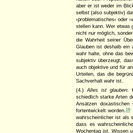
aber er ist weder im Blic
selbst (also subjektiv) da
›problematisches‹ oder ›vor
stellen kann. Wer etwas
nicht nur möglich, sondern
die Wahr­heit seiner Über
Glauben ist deshalb ein a
wahr halte, ohne das b
subjektiv überzeugt, dass
auch objektive und für and
Urteilen, das die begründ
Sach­verhalt wahr ist.
(4.)
Alles ist glauben
: 
schiedlich star­ke Arten 
An­sätzen doxa­­sti­sc
16
fortent­­wickelt worden.
G
wahrschein­licher ist als 
dass es wahr­schein­lich
Wochentag ist. Wissen u