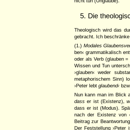
nicht tun (Un­glaube).
5. Die theolo­g
Theologisch wird das du
gebracht. Ich beschränk
(1.)
Modales Glaubensver
ben‹ grammatikalisch ent
oder als Verb (glauben 
Wissen und Tun untersch
›glauben‹ we­der substa
metaphorischem Sinn) loka
›Peter lebt
glaubend‹
bzw.
Nun kann man im Blick 
dass
er ist (Existenz),
w
dass er ist (Mo­dus). Spä
nach der Exi­stenz von
Beitrag zur Beant­wor­tun
Der Feststellung ›Peter i