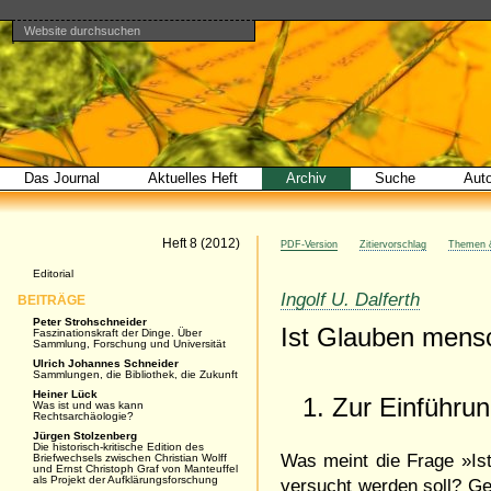
Website durchsuchen
Direkt
Benutzerspezifische
Bereiche
zum
Werkzeuge
Erweiterte
Inhalt
Suche…
|
Direkt
zur
Navigation
Das Journal
Aktuelles Heft
Archiv
Suche
Aut
Artikel
Heft 8 (2012)
PDF-Version
Zitiervorschlag
Themen &
Navigation
Editorial
Ingolf U. Dalferth
BEITRÄGE
Peter Strohschneider
Ist Glauben mens
Faszinationskraft der Dinge. Über
Sammlung, Forschung und Universität
Ulrich Johannes Schneider
Sammlungen, die Bibliothek, die Zukunft
Heiner Lück
1. Zur Einführ
Was ist und was kann
Rechtsarchäologie?
Jürgen Stolzenberg
Die historisch-kritische Edition des
Was meint die Frage »Ist
Briefwechsels zwischen Christian Wolff
und Ernst Christoph Graf von Manteuffel
als Projekt der Aufklärungsforschung
ver­sucht werden soll? G