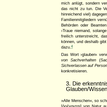
mich anlügt, sondern ver
das nicht zu tun. Die Ve
hinreichend viel) dageg
Fami­lien­mitglie­dern v
Behörden oder Be­am­ten
›Traue niemand, solange n
freilich unterstreicht, 
können, und deshalb gibt 
4
dazu.
Das Wort ›glauben‹ verw
von Sach­­verhalten
(Sach
Sichver­lassen auf Perso
kon­kretisieren.
3. Die erkenntni
Glauben/Wiss
»Alle Menschen«, so schr
[ὀρέγονται] von Na­tur a