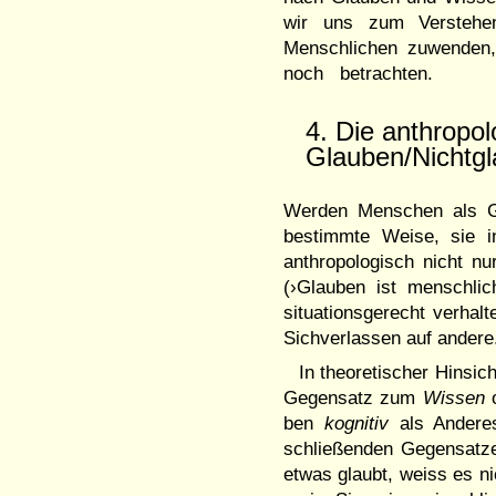
wir uns zum Verstehe
Menschlichen zuwenden, 
noch betrachten.
4. Die anthropo
Glauben/Nicht
Werden Menschen als Gl
bestimmte Weise, sie i
anthropologisch nicht nu
(›Glauben ist menschli
situati­ons­gerecht verha
Sichver­las­sen auf ander
In theoretischer Hinsic
Ge­gensatz zum
Wissen
ben
kog­nitiv
als Andere
schließenden Gegen­satz
etwas glaubt, weiss es ni