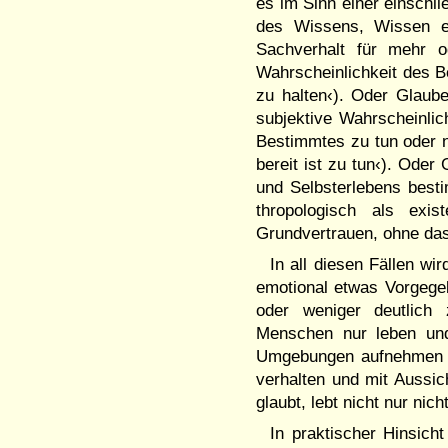
es im Sinn einer ein­schl
des Wis­sens, Wissen e
Sachverhalt für mehr o
Wahrscheinlichkeit des Be
zu halten‹). Oder Glaub
subjektive Wahr­schein­li
Bestimmtes zu tun oder n
bereit ist zu tun‹). Oder
und Selbsterlebens be­sti
thro­pologisch als exis
Grundver­trau­en, ohne d
In all diesen Fällen wir
emo­tional etwas Vorge­ge
oder weniger deutlich 
Menschen nur leben und ü
Umgebungen aufneh­men und
ver­halten und mit Aus­si
glaubt, lebt nicht nur ni
In praktischer Hinsich