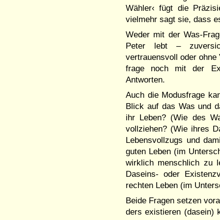
Wähler‹ fügt die Präzi­s
vielmehr sagt sie, dass e
Weder mit der Was-Frage 
Pe­ter lebt – zuversic
vertrauensvoll oder ohne 
frage noch mit der Exi
Antworten.
Auch die Modusfrage kann
Blick auf das Was und 
ihr Leben? (Wie des Wa
vollziehen? (Wie ihres D
Le­bens­voll­zugs und da
guten Le­ben (im Unter­s
wirklich menschlich zu 
Daseins- oder Existenzv
rechten Leben (im Unters
Beide Fragen setzen vora
ders exi­stieren (dasein