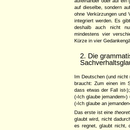
auf­einander oder auf ein
auf dieselbe, sondern a
ohne Verkürzungen und V
in­te­griert werden. Es gi
deshalb auch nicht 
mindestens vier ver­schi
Kürze in vier Gedanken­
2. Die grammati
Sachverhaltsgl
Im Deutschen (und nicht n
braucht: Zum einen im 
dass etwas der Fall ist‹
(›Ich glau­be jeman­dem‹)
(›Ich glaube an je­man­den‹
Das erste ist eine
theore
glaubt wird, nicht dadur
es regnet, glaubt nicht,