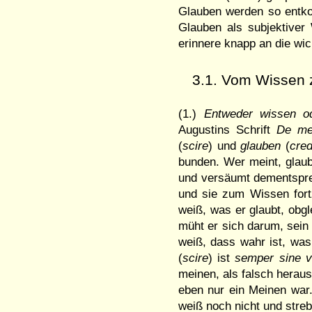
Glauben werden so entkop
Glauben als subjektiver Wa
erinnere knapp an die wich
3.1. Vom Wissen
(1.)
Entweder wissen o
Augustins Schrift
De me
(
scire
) und
glauben
(
cre­
bun­den. Wer meint, glaub
und versäumt dement­spre
und sie zum Wissen fort
weiß, was er glaubt, ob­g
müht er sich darum, sein
weiß, dass wahr ist, was
(
scire
) ist
semper sine vi
mei­nen, als falsch herau
eben nur ein Meinen war.
weiß noch nicht und stre