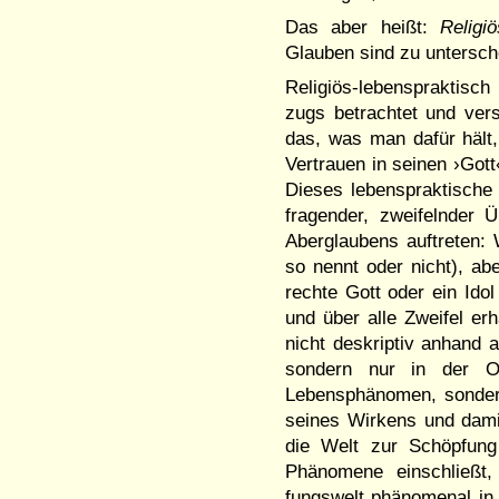
Das aber heißt:
Religi
Glauben sind zu untersc
Reli­giös-lebensprak­tis
zugs betrachtet und ver­
das, was man dafür hält,
Ver­trauen in seinen ›Gott
Dieses lebens­prak­­tisch
fragen­der, zwei­felnde
Aber­glaubens auftre­ten:
so nennt oder nicht), ab
rechte Gott oder ein Idol
und über alle Zweifel e
nicht deskriptiv anhand a
sondern nur in der Or
Lebensphänomen, sonder
seines Wirkens und damit 
die Welt zur Schöpfung
Phänomene einschließt,
fungswelt phäno­menal in 