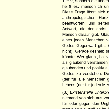
Tier?‹, sondern die ander
heißt es, menschlich und
Diese Frage lässt sich n
anthropo­logischen Ho­
beantworten, und seite
Antwort, die der christ
Mensch darauf gibt. Gla
eines jeden Men­schen ve
Gottes Gegenwart gibt: W
nicht). Gerade deshalb s
könnte. Wer glaubt, hat v
als glaubend verstanden
glaubenden und positiv 
Gottes zu verstehen. Der
(der für alle Menschen g
Lebens (der für jeden Me
(3.)
Existenzielle Unterb
nie­mand von sich aus v
für oder gegen den Ung