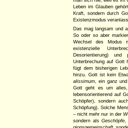
man sich nie, weil es im 
Leben im Glauben gehört
Kraft, sondern durch 
Existenzmodus veran­las
Das mag langsam und all
So oder so aber markiert
Wech­sel des Modus me
existenzielle Un­ter­
Desorientierung) und 
Unterbrechung auf Gott hi
fügt dem bisherigen Lebe
hinzu. Gott ist kein Etw
alissi­mum
, ein ganz und
Gott geht es um alle
lebensorientie­rend auf G
Schöpfer), sondern auc
Schöp­fung). Solche Mens
– nicht mehr nur in der
We
son­dern als
Ge­schöpfe
,
gions­ge­mein­schaft
, sond