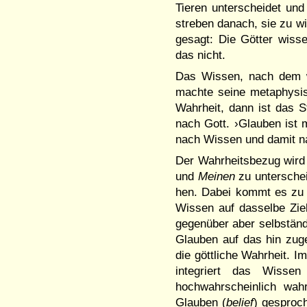
Tieren unterscheidet und
streben danach, sie zu wi
gesagt: Die Götter wissen
das nicht.
Das Wissen, nach dem wi
mach­te seine metaphysis
Wahrheit, dann ist das 
nach Gott. ›Glauben ist m
nach Wissen und damit na
Der Wahrheitsbe­zug wird
und
Meinen
zu unterschei
hen. Dabei kommt es zu e
Wissen auf dasselbe Ziel
gegenüber aber selbständi
Glauben auf das hin zuge
die göttliche Wahr­heit.
inte­griert das Wis­
hochwahrscheinlich wah
Glauben (
belief
) gesproc