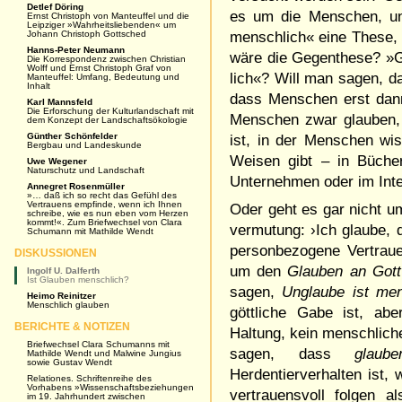
Detlef Döring
es um die Men­schen, und
Ernst Christoph von Manteuffel und die
Leipziger »Wahrheitsliebenden« um
Johann Christoph Gottsched
menschlich« eine These, d
Hanns-Peter Neumann
wäre die Gegen­the­se? »
Die Korrespondenz zwischen Christian
Wolff und Ernst Christoph Graf von
lich«? Will man sagen, 
Manteuffel: Umfang, Bedeutung und
Inhalt
dass Menschen erst dann
Karl Mannsfeld
Die Erforschung der Kulturlandschaft mit
Menschen zwar glauben,
dem Konzept der Landschaftsökologie
Günther Schönfelder
ist, in der Men­schen w
Bergbau und Landeskunde
Weisen gibt – in Büchern
Uwe Wegener
Naturschutz und Landschaft
Unternehmen oder im Int
Annegret Rosenmüller
»… daß ich so recht das Gefühl des
Vertrauens empfinde, wenn ich Ihnen
Oder geht es gar nicht 
schreibe, wie es nun eben vom Herzen
kommt!«. Zum Briefwechsel von Clara
ver­mutung: ›Ich glaube,
Schumann mit Mathilde Wendt
person­bezogene Vertrauen
DISKUSSIONEN
um den
Glau­ben an Gott
Ingolf U. Dalferth
Ist Glauben menschlich?
sagen,
Unglaube ist mens
Heimo Reinitzer
Menschlich glauben
göttliche Gabe ist, abe
BERICHTE & NOTIZEN
Haltung, kein menschli­c
Briefwechsel Clara Schumanns mit
sagen, dass
glaub
Mathilde Wendt und Malwine Jungius
sowie Gustav Wendt
Herdentierverhalten ist,
Relationes. Schriftenreihe des
Vorhabens »Wissenschaftsbeziehungen
vertrauensvoll folgen 
im 19. Jahrhundert zwischen