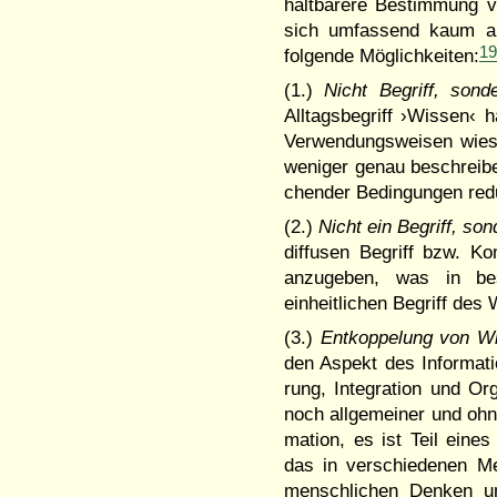
haltbarere Bestimmung v
sich umfas­send kaum a
1
folgende Möglich­keiten:
(1.)
Nicht Begriff, sond
Alltags­begriff ›Wissen‹
Ver­wen­dungs­weisen wies
weniger genau beschrei­be
chender Bedingungen re­d
(2.)
Nicht ein Begriff, so
diffu­sen Begriff bzw. K
anzuge­ben, was in be
einheitlichen Begriff des
(3.)
Entkoppelung von W
den Aspekt des Infor­mat
rung, In­te­­gration und 
noch allge­meiner und ohn
mation, es ist Teil eines
das in verschiede­nen Me
menschli­chen Denken u