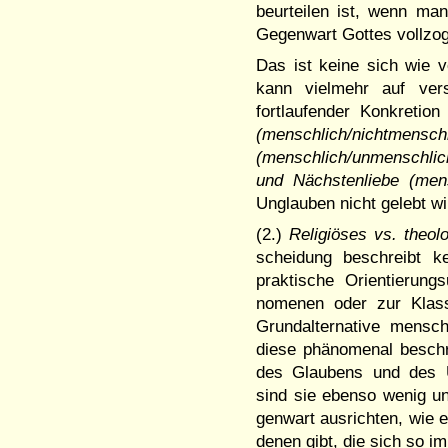
beurteilen ist, wenn man
Gegenwart Gottes vollzo
Das ist keine sich wie 
kann vielmehr auf ver
fortlaufender Konkreti
(menschli­ch/nicht­menschl
(menschlich/un­mensch­lic
und Nächsten­liebe (mensc
Unglauben nicht gelebt 
(2.)
Religiöses vs. theol
schei­dung beschreibt k
prakti­sche Orien­tierun
nomenen oder zur Klassi
Grund­alter­na­tive mens
diese phäno­menal besch
des Glaubens und des Un
sind sie ebenso wenig un
gen­wart aus­rich­ten, wi
denen gibt, die sich so 