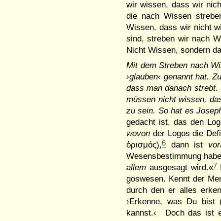
wir wissen, dass wir ni
die nach Wissen streben
Wissen, dass wir nicht 
sind, streben wir nach W
Nicht Wissen, sondern d
Mit dem Streben nach Wi
›glau­ben‹ genannt hat. 
dass man danach strebt. 
müssen nicht wissen, da
zu sein. So hat es Josep
gedacht ist, das den Lo
wovon
der Logos die Def
6
ὁρισμός),
dann ist
vo­
Wesensbe­stimmung habe
7
allem
ausge­sagt wird.«
D
goswesen. Kennt der Men
durch den er alles erk
›Erkenne, was Du bist 
kannst.‹ Doch das ist ehe