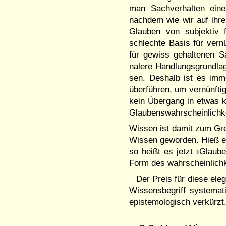
man Sachver­halten eine 
nachdem wie wir auf ihrer
Glauben von sub­jektiv f
schlechte Basis für ver­
für gewiss gehalte­nen S
nalere Hand­lungs­grund­la
sen. Des­halb ist es im
über­führen, um vernünfti
kein Übergang in et­was ka
Glaubenswahrscheinlichkei
Wissen ist damit zum Gre
Wis­sen geworden. Hieß es
so heißt es jetzt ›Glaube
Form des wahrscheinlichke
Der Preis für diese eleg
Wis­­sensbe­griff systema
epi­ste­mo­­­logisch verkürz