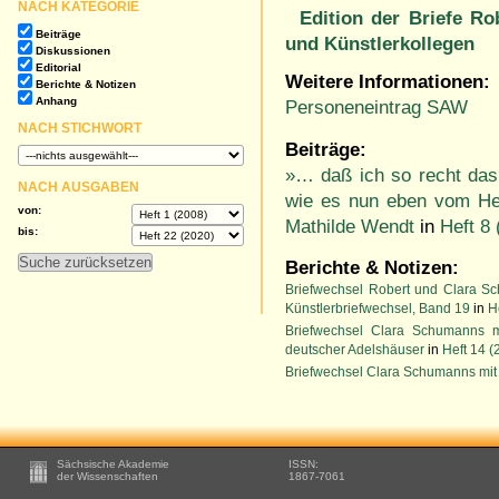
NACH KATEGORIE
Edition der Briefe R
Beiträge
und Künstlerkollegen
Diskussionen
Editorial
Weitere Informationen:
Berichte & Notizen
Anhang
Personeneintrag SAW
NACH STICHWORT
Beiträge:
»… daß ich so recht das
NACH AUSGABEN
wie es nun eben vom He
von:
Mathilde Wendt
in
Heft 8 
bis:
Berichte & Notizen:
Briefwechsel Robert und Clara Sc
Künstlerbriefwechsel, Band 19
in
H
Briefwechsel Clara Schumanns m
deutscher Adelshäuser
in
Heft 14 (
Briefwechsel Clara Schumanns mit
Footer
Sächsische Akademie
ISSN:
-
der Wissenschaften
1867-7061
Zusätzliche