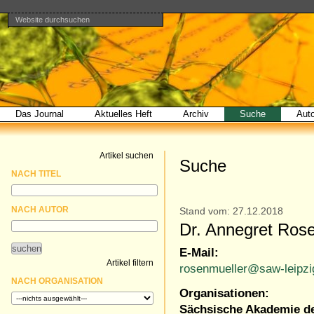
Website durchsuchen
Direkt
Benutzerspezifische
Bereiche
zum
Werkzeuge
Erweiterte
Inhalt
Suche…
|
Direkt
zur
Navigation
Das Journal
Aktuelles Heft
Archiv
Suche
Aut
Artikel suchen
Suche
NACH TITEL
NACH AUTOR
Stand vom: 27.12.2018
Dr. Annegret Ros
E-Mail:
Artikel filtern
rosenmueller@saw-leipzi
NACH ORGANISATION
Organisationen:
Sächsische Akademie de