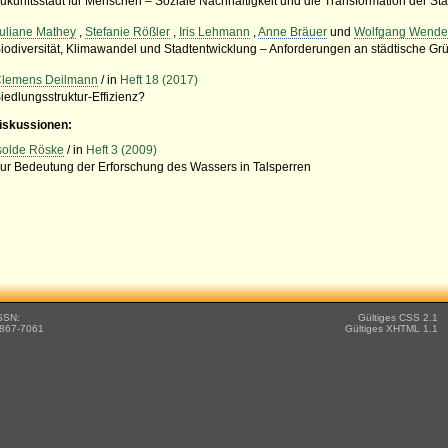
ukunftsstadt für Menschen – Soziale Nachhaltigkeit und die Transformation der St
uliane Mathey
,
Stefanie Rößler
,
Iris Lehmann
,
Anne Bräuer
und
Wolfgang Wend
iodiversität, Klimawandel und Stadtentwicklung – Anforderungen an städtische Gr
lemens Deilmann
/ in
Heft 18 (2017)
iedlungsstruktur-Effizienz?
iskussionen:
solde Röske
/ in
Heft 3 (2009)
ur Bedeutung der Erforschung des Wassers in Talsperren
SSN:
Gültiges CSS 2.1
867-7061
Gültiges XHTML 1.1