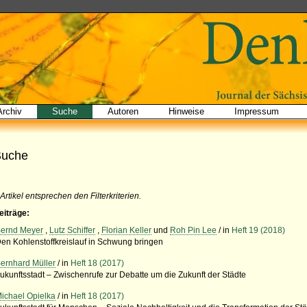
Archiv
Suche
Autoren
Hinweise
Impressum
Suche
 Artikel entsprechen den Filterkriterien.
eiträge:
ernd Meyer
,
Lutz Schiffer
,
Florian Keller
und
Roh Pin Lee
/ in
Heft 19 (2018)
en Kohlenstoffkreislauf in Schwung bringen
ernhard Müller
/ in
Heft 18 (2017)
ukunftsstadt – Zwischenrufe zur Debatte um die Zukunft der Städte
ichael Opielka
/ in
Heft 18 (2017)