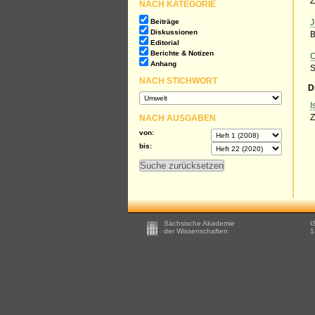
Z
NACH KATEGORIE
Beiträge
J
Diskussionen
B
Editorial
Berichte & Notizen
C
Anhang
S
NACH STICHWORT
D
I
NACH AUSGABEN
Z
von:
bis:
Footer
Sächsische Akademie
I
-
der Wissenschaften
1
Zusätzliche
Informationen