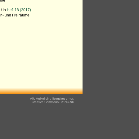
ädte
e
/ in
Heft 18 (2017)
ün- und Freiräume
Alle Artikel sind lizensiert unter:
Creative Commons
BY-NC-ND