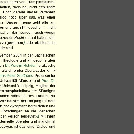
cheidungen von Transplantations­
affen, dass bei nicht explizitem
. Doch gerade dieses Verfahren
alog nötig über das, was einer
ers. Dieses Thema geht alle an:
gen und auch Philosophen – nicht
achen darf, sondern auch wegen
vorzugtes
Recht
darauf haben soll,
2
‹ zu gewinnen,
oder ob hier nicht
ktiv sind.
ovember 2014 in der Sächsischen
, Theologie und Philosophie über
ten
Dr. Kerstin Hohdorf
, praktische
häftsführender Oberarzt der Klinik
 Hans-Peter Großhans
, Professor für
 Universität Münster und
Prof. Dr.
Universität Leipzig, Mitglied der
armtransplantation« der Ständigen
 kamen während des Forums zur
? Wie hat sich der Umgang mit dem
ftliche Akzeptanz herzustellen und
he Erwartungen an die Menschen
3
 der Person bedeutet?
Mit ihren
potentielle Spender und manchmal
ausweis ist das eine, Dialog und