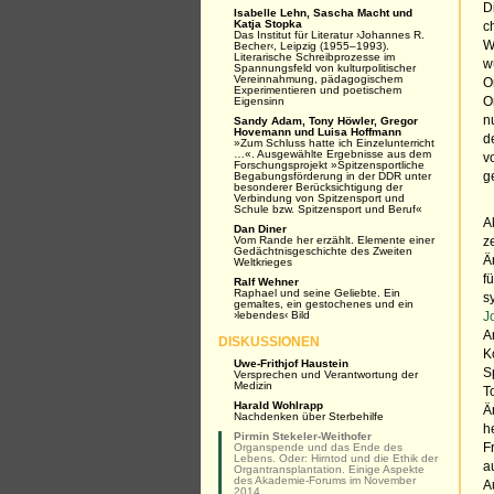
D
Isabelle Lehn, Sascha Macht und
Katja Stopka
c
Das Institut für Literatur ›Johannes R.
W
Becher‹, Leipzig (1955–1993).
Literarische Schreibprozesse im
w
Spannungsfeld von kulturpolitischer
Vereinnahmung, pädagogischem
O
Experimentieren und poetischem
Eigensinn
O
n
Sandy Adam, Tony Höwler, Gregor
Hovemann und Luisa Hoffmann
d
»Zum Schluss hatte ich Einzelunterricht
…«. Ausgewählte Ergebnisse aus dem
v
Forschungsprojekt »Spitzensportliche
Begabungsförderung in der DDR unter
g
besonderer Berücksichtigung der
Verbindung von Spitzensport und
Schule bzw. Spitzensport und Beruf«
A
Dan Diner
Vom Rande her erzählt. Elemente einer
z
Gedächtnisgeschichte des Zweiten
Ä
Weltkrieges
f
Ralf Wehner
Raphael und seine Geliebte. Ein
s
gemaltes, ein gestochenes und ein
›lebendes‹ Bild
J
A
DISKUSSIONEN
K
Uwe-Frithjof Haustein
S
Versprechen und Verantwortung der
Medizin
T
Harald Wohlrapp
Ä
Nachdenken über Sterbehilfe
h
Pirmin Stekeler-Weithofer
Organspende und das Ende des
F
Lebens. Oder: Hirntod und die Ethik der
a
Organtransplantation. Einige Aspekte
des Akademie-Forums im November
A
2014