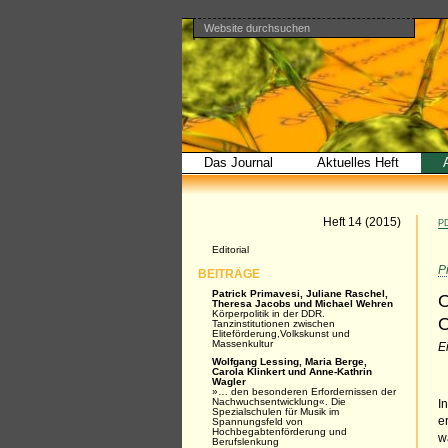
Website durchsuchen
Direkt
Benutzerspezifische
Bereiche
zum
Werkzeuge
Erweiterte
Inhalt
Suche…
|
Direkt
zur
Navigation
Das Journal
Aktuelles Heft
Artikel
Heft 14 (2015)
PD
Navigation
Editorial
P
BEITRÄGE
Patrick Primavesi, Juliane Raschel,
O
Theresa Jacobs und Michael Wehren
Körperpolitik in der DDR.
Tanzinstitutionen zwischen
Eliteförderung,Volkskunst und
Massenkultur
E
Wolfgang Lessing, Maria Berge,
Carola Klinkert und Anne-Kathrin
Wagler
»… den besonderen Erfordernissen der
Nachwuchsentwicklung«. Die
I
Spezialschulen für Musik im
e
Spannungsfeld von
Hochbegabtenförderung und
w
Berufslenkung