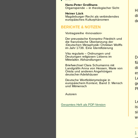
Hans-Peter Großhans
Organspende – in theologischer Sicht
H
Heiner Lück
d
Magdeburger Recht als verbindendes
europäisches ­Kulturphänomen
d
BERICHTE & NOTIZEN
Vortragsreihe ›Innovation‹
Der preussische Kronprinz Friedrich und
die französische Übersetzung der
›Deutschen Metaphysik‹ Christian Wolffs
im Jahr 1736. Eine Identifizierung
Vita regularis – Ordnungen und
Deutungen religiosen Lebens im
D
Mittelalter. Abhandlungen
f
Briefwechsel Clara Schumanns mit
d
Landgräfin Anna von Hessen, Marie von
Oriola und anderen Angehörigen
e
deutscher Adelshäuser
L
Deutsche Wortfeldetymologie in
europäischem Kontext, Band 3: Mensch
g
und Mitmensch
P
Autoren
L
Gesamtes Heft als PDF-Version
i
s
w
1
un