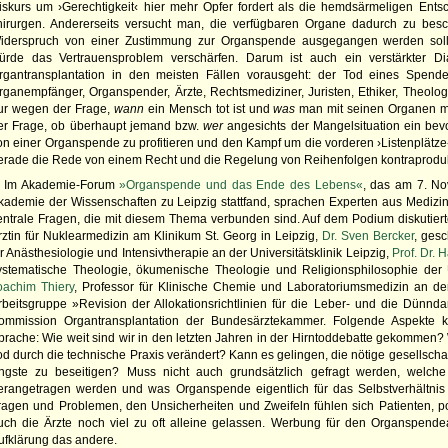
iskurs um ›Gerechtigkeit‹ hier mehr Opfer fordert als die hemdsärmeligen Ents
hirurgen. Andererseits versucht man, die verfügbaren Organe dadurch zu besch
iderspruch von einer Zustimmung zur Organspende ausgegangen werden soll
ürde das Vertrauensproblem verschärfen. Darum ist auch ein verstärkter Di
rgantransplantation in den meisten Fällen vorausgeht: der Tod eines Spend
rganempfänger, Organspender, Ärzte, Rechtsmediziner, Juristen, Ethiker, Theolo
ur wegen der Frage,
wann
ein Mensch tot ist und
was
man mit seinen Organen m
er Frage, ob überhaupt jemand bzw.
wer
angesichts der Mangelsituation ein be
on einer Organspende zu profitieren und den Kampf um die vorderen ›Listenplätze
erade die Rede von einem Recht und die Regelung von Reihenfolgen kontraprodu
Im Akademie-Forum
»Organspende und das Ende des Lebens«
, das am 7. N
kademie der Wissenschaften zu Leipzig stattfand, sprachen Experten aus Medizin
entrale Fragen, die mit diesem Thema verbunden sind. Auf dem Podium diskutier
rztin für Nuklearmedizin am Klinikum St. Georg in Leipzig,
Dr. Sven Bercker
, gesc
ür Anästhesiologie und Intensivtherapie an der Universitätsklinik Leipzig,
Prof. Dr.
ystematische Theologie, ökumenische Theologie und Religionsphilosophie der
oachim Thiery
, Professor für Klinische Chemie und Laboratoriumsmedizin an der 
rbeitsgruppe »Revision der Allokationsrichtlinien für die Leber- und die Dünnd
ommission Organtransplantation der Bundesärztekammer. Folgende Aspekte
prache: Wie weit sind wir in den letzten Jahren in der Hirntoddebatte gekommen
od durch die technische Praxis verändert? Kann es gelingen, die nötige gesellscha
ngste zu beseitigen? Muss nicht auch grundsätzlich gefragt werden, welc
erangetragen werden und was Organspende eigentlich für das Selbstverhältnis
ragen und Problemen, den Unsicherheiten und Zweifeln fühlen sich Patienten, 
uch die Ärzte noch viel zu oft alleine gelassen. Werbung für den Organspende
ufklärung das andere.