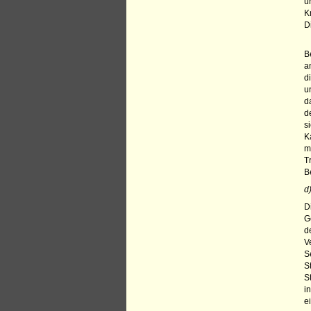
u
K
D
B
a
d
u
d
d
s
K
m
T
B
d
D
G
d
V
S
S
S
i
e