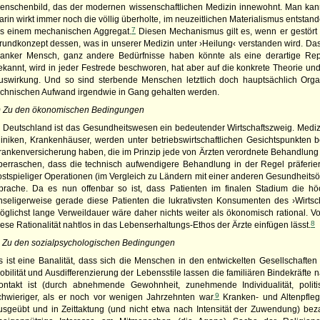
enschenbild, das der modernen wissenschaftlichen Medizin innewohnt. Man kann
arin wirkt immer noch die völlig überholte, im neuzeitlichen Materialismus entst
7
ls einem mechanischen Aggregat.
Diesen Mechanismus gilt es, wenn er gestört i
rundkonzept dessen, was in unserer Medizin unter ›Heilung‹ verstanden wird. Das
ranker Mensch, ganz andere Bedürfnisse haben könnte als eine derartige Repar
ekannt, wird in jeder Festrede beschworen, hat aber auf die konkrete Theorie und
uswirkung. Und so sind sterbende Menschen letztlich doch hauptsächlich Org
echnischen Aufwand irgendwie in Gang gehalten werden.
) Zu den ökonomischen Bedingungen
n Deutschland ist das Gesundheitswesen ein bedeutender Wirtschaftszweig. Medizin
liniken, Krankenhäuser, werden unter betriebswirtschaftlichen Gesichtspunkten b
rankenversicherung haben, die im Prinzip jede von Ärzten verordnete Behandlung
berraschen, dass die technisch aufwendigere Behandlung in der Regel präferiert 
ostspieliger Operationen (im Vergleich zu Ländern mit einer anderen Gesundheits
prache. Da es nun offenbar so ist, dass Patienten im finalen Stadium die hö
nseligerweise gerade diese Patienten die lukrativsten Konsumenten des ›Wirtsc
öglichst lange Verweildauer wäre daher nichts weiter als ökonomisch rational. Vol
8
iese Rationalität nahtlos in das Lebenserhaltungs-Ethos der Ärzte einfügen lässt.
) Zu den sozialpsychologischen Bedingungen
s ist eine Banalität, dass sich die Menschen in den entwickelten Gesellschafte
obilität und Ausdifferenzierung der Lebensstile lassen die familiären Bindekräfte 
ontakt ist (durch abnehmende Gewohnheit, zunehmende Individua­lität, politi
9
chwieriger, als er noch vor wenigen Jahrzehnten war.
Kranken- und Altenpfleg
usgeübt und in Zeittaktung (und nicht etwa nach Intensität der Zuwendung) bez