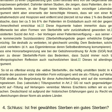
lternativen zu einer Legalisierung gibt. Eben deshalb wird von der Gegenseite de
ospizwesen gefordert. Dahinter stehen Studien, die zeigen, dass Patienten, die in 
terbehilfe kommen, in der Regel keine Wünsche nach vorzeitiger Lebensb
rgument steht aber einerseits der berechtigte Hinweis, dass wir von einer 
alliativmedizin und Hospizen weit entfernt sind (derzeit ist nur etwa 1 % des Bedar
atsache, dass bei ca. 5 bis 8 % der Patienten im Endstadium auch mit der gegen
18
chmerzfreiheit erreichbar ist.
Diese Argumente haben immerhin dazu gefü
ittlerweile bei allen Formen von Sterbehilfe sehr zurückhaltend geworden ist.
ssistierten Suizid der Arzt – bei Vorliegen einer Patientenverfügung – aus seiner
ie kommerzielle Suizidassistenz (Sterbehilfeangebote gegen erhebliche Entgelte)
nrüchig. Sie deshalb zu verbieten, ist gleichwohl unnötig. Dem Bedenken, so
uizid ›verleiten‹ (d. h. aus Eigeninteresse deren Selbstbestimmung korrumpieren
ass eine Honorarbegrenzung wie bei der Gebührenordnung für Ärzte (
GOÄ
) fes
ann zu dieser Sterbehilfe-Form das Bedenken, dass Suizid immer noch tab
20
nthropologischen Reflexion auch nachvollziehen lässt.
Dieses ist allerdings
rgument.
So ist es offenbar einzig die ›aktive Sterbehilfe‹, die heftig umstritten bleibt. In
ariante der passiven oder indirekten Form vollzogen) wird sie als ›Tötung auf Ver
TGB
strafbar. Als Begründung für diese Aufrechterhaltung wird auf die normati
ingewiesen. Das (›absolute‹) Tötungsverbot in Art. 2
GG
ist nach gegenwärtiger
echt auf ›Tötung auf Verlangen‹ vereinbar. Meines Erachtens sollten wir es uns
achen. Deutschland ist aufgrund der historischen Erfahrungen ganz zu Recht vi
ufweichungen dieser Norm als andere Länder.
4. Schluss: Ist frei gewähltes Sterben ein gutes Sterben?