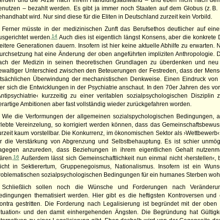
erden und die Ärzte nach ihrem Handlungsaufwand – und eben nicht nach dem P
enutzen – bezahlt werden. Es gibt ja immer noch Staaten auf dem Globus (z. B.
ehandhabt wird. Nur sind diese für die Eliten in Deutschland zurzeit kein Vorbild.
Ferner müsste in der medizinischen Zunft das Berufsethos deutlicher auf eine
14
usgerichtet werden.
Auch dies ist eigentlich längst Konsens, aber die konkrete
eitere Generationen dauern. Insofern ist hier keine aktuelle Abhilfe zu erwarten.
urchsetzung hat eine Änderung der oben angeführten impliziten Anthropologie
ach der Medizin in seinen theoretischen Grundlagen zu überdenken und neu 
ewaltiger Unterschied zwischen den Beteuerungen der Festreden, dass der Mensch
atsächlichen Überwindung der mechanistischen Denkweise. Einen Eindruck von
er sich die Entwicklungen in der Psychiatrie anschaut. In den 70er Jahren des vo
Antipsychiatrie‹ kurzzeitig zu einer veritablen sozialpsychologischen Disziplin 
erartige Ambitionen aber fast vollständig wieder zurückgefahren worden.
Wie die Verformungen der allgemeinen sozialspychologischen Bedingungen, al
rlebte Vereinzelung, so korrigiert werden können, dass das Gemeinschaftsbewusst
urzeit kaum vorstellbar. Die Konkurrenz, im ökonomischen Sektor als ›Wettbewerb‹ 
ür die Verstärkung von Abgrenzung und Selbstbehauptung. Es ist schier unmögl
agegen anzureden, dass Beziehungen in ihrem eigentlichen Gehalt nutzen
16
ären.
Außerdem lässt sich Gemeinschaftlichkeit nun einmal nicht ›herstellen‹, 
eicht in Sektierertum, Gruppenegoismus, Nationalismus. Insofern ist ein Wu
roblematischen sozialpsychologischen Bedingungen für ein humanes Sterben wohl
Schließlich sollen noch die Wünsche und Forderungen nach Veränderung
edingungen thematisiert werden. Hier gibt es die heftigsten Kontroversen un
ontra gestritten. Die Forderung nach Legalisierung ist begründet mit der obe
ituation‹ und den damit einhergehenden Ängsten. Die Begründung hat Gültigk