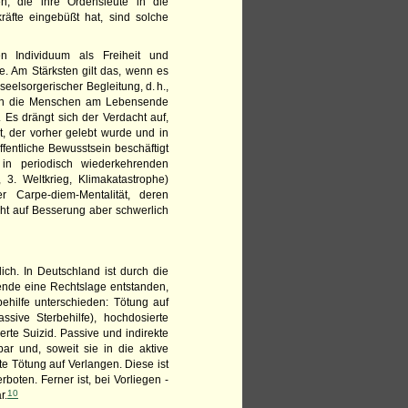
n, die ihre Ordensleute in die
räfte eingebüßt hat, sind solche
en Individuum als Freiheit und
e. Am Stärksten gilt das, wenn es
eelsorgerischer Begleitung, d. h.,
den die Menschen am Lebensende
 Es drängt sich der Verdacht auf,
t, der vorher gelebt wurde und in
fentliche Bewusstsein beschäftigt
in periodisch wiederkehrenden
. Weltkrieg, Klima­katastrophe)
 Carpe-diem-Mentalität, deren
ht auf Besserung aber schwerlich
ich. In Deutschland ist durch die
ende eine Rechtslage entstanden,
ehilfe unterschieden: Tötung auf
ssive Sterbehilfe), hochdosierte
erte Suizid. Passive und indirekte
bar und, soweit sie in die aktive
te Tötung auf Verlangen. Diese ist
boten. Ferner ist, bei Vorliegen ­
10
r.