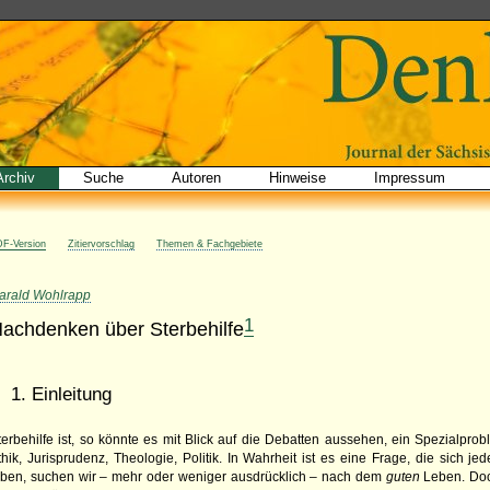
Archiv
Suche
Autoren
Hinweise
Impressum
F-Version
Zitiervorschlag
Themen & Fachgebiete
arald Wohlrapp
1
achdenken über Sterbehilfe
1. Einleitung
terbehilfe ist, so könnte es mit Blick auf die Debatten aussehen, ein Spezialpro
thik, Jurisprudenz, Theologie, Politik. In Wahrheit ist es eine Frage, die sich 
eben, suchen wir – mehr oder weniger ausdrücklich – nach dem
guten
Leben. Doc