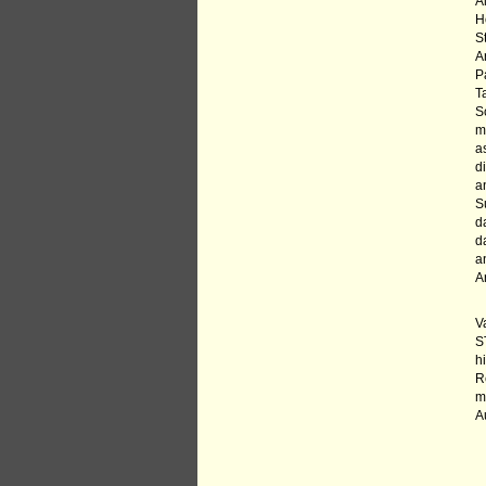
A
H
S
A
P
T
S
m
a
d
a
S
d
d
a
A
V
S
h
R
m
A