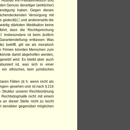
r Ausbau von Palliativmedizin und
den Genuss derartiger (wirklicher)
eendigung haben. Gegen dieses
flächendeckenden Versorgung mit
17
fs gedeckt)
und andererseits die
wärtig stärksten Medikation keine
hrt, dass die Rechtsprechung
19
Insbesondere ist beim ärztlich
 ›Garantenstellung‹ entlassen. Was
 betrifft, gilt sie als moralisch
lche Firmen könnten Menschen zum
) könnte damit abgeholfen werden,
tgesetzt wird. Es bleibt aber auch
uisiert ist, was sich in einer
 ein ethisches, kein juristisches
 klaren Fällen (d. h. wenn nicht als
langen‹ gesehen und ist nach § 216
ve Struktur unserer Rechtsordnung
 Rechtsdogmatik nicht mit einem
 an dieser Stelle nicht zu leicht
el sensibler gegenüber möglichen