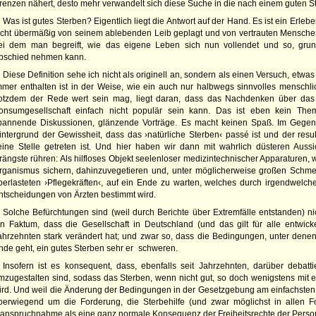
renzen nähert, desto mehr verwandelt sich diese Suche in die nach einem guten 
Was ist gutes Sterben? Eigentlich liegt die Antwort auf der Hand. Es ist ein Er
icht übermäßig von seinem ablebenden Leib geplagt und von vertrauten Menschen (e
ei dem man begreift, wie das eigene Leben sich nun vollendet und so, grunds
bschied nehmen kann.
Diese Definition sehe ich nicht als originell an, sondern als einen Versuch, etwas 
mmer enthalten ist in der Weise, wie ein auch nur halbwegs sinnvolles menschli
rotzdem der Rede wert sein mag, liegt daran, dass das Nachdenken über das 
onsumgesellschaft einfach nicht populär sein kann. Das ist eben kein The
pannende Diskussionen, glänzende Vorträge. Es macht keinen Spaß. Im Gegente
intergrund der Gewissheit, dass das ›natürliche Sterben‹ passé ist und der res
eine Stelle getreten ist. Und hier haben wir dann mit wahrlich düsteren Aussi
rängste rühren: Als hilfloses Objekt seelenloser medizintechnischer Apparaturen,
rganismus sichern, dahinzuvegetieren und, unter möglicherweise großen Schme
berlasteten ›Pflegekräften‹, auf ein Ende zu warten, welches durch irgendwelche
ntscheidungen von Ärzten bestimmt wird.
Solche Befürchtungen sind (weil durch Berichte über Extremfälle entstanden) nicht
in Faktum, dass die Gesellschaft in Deutschland (und das gilt für alle entwick
ahrzehnten stark verändert hat; und zwar so, dass die Bedingungen, unter denen
nde geht, ein gutes Sterben sehr er schweren.
Insofern ist es konsequent, dass, ebenfalls seit Jahrzehnten, darüber debatt
mzugestalten sind, sodass das Sterben, wenn nicht gut, so doch wenigstens mit ei
ird. Und weil die Änderung der Bedingungen in der Gesetzgebung am einfachsten zu
berwiegend um die Forderung, die Sterbehilfe (und zwar möglichst in allen Fo
nanspruchnahme als eine ganz normale Konsequenz der Freiheitsrechte der Perso