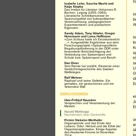
G
Isabelle Lehn, Sascha Macht und
Katja Stopka
Das Institut für Literatur ›Johannes R.
Becher‹, Leipzig (1955–1993).
n
Literarische Schreibprozesse im
Spannungsfeld von kulturpolitischer
b
Vereinnahmung, pädagogischem
A
Experimentieren und poetischem
Eigensinn
Sandy Adam, Tony Höwler, Gregor
Hovemann und Luisa Hoffmann
i
»Zum Schluss hatte ich Einzelunterricht
…«. Ausgewählte Ergebnisse aus dem
t
Forschungsprojekt »Spitzensportliche
K
Begabungsförderung in der DDR unter
besonderer Berücksichtigung der
s
Verbindung von Spitzensport und
Schule bzw. Spitzensport und Beruf«
H
Dan Diner
s
Vom Rande her erzählt. Elemente einer
U
Gedächtnisgeschichte des Zweiten
Weltkrieges
O
Ralf Wehner
ü
Raphael und seine Geliebte. Ein
gemaltes, ein gestochenes und ein
E
›lebendes‹ Bild
DISKUSSIONEN
e
Uwe-Frithjof Haustein
J
Versprechen und Verantwortung der
Medizin
E
Harald Wohlrapp
Nachdenken über Sterbehilfe
u
Pirmin Stekeler-Weithofer
Organspende und das Ende des
w
Lebens. Oder: Hirntod und die Ethik der
Organtransplantation. Einige Aspekte
ü
des Akademie-Forums im November
I
2014