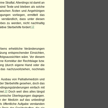
e Straftat. Allerdings ist damit an
 sind Texte und bleiben als solche
zwischen Ärzten und Angehörigen
ungen vorliegen, ermittelt das
 verständlich, dass unter diesen
bes zu werden, nicht nachhaltig
12
tive Sterbehilfe fordert.
rbens erhebliche Veränderungen
tzung entsprechender Einsichten,
rfolgsaussichten wäre. Vor diesem
ine Korrektur der Rechtslage bzw.
ung (durch eigene Hand oder die
m das nachzuvollziehen, nochmals
 Ausbau von Palliativmedizin und
 der Sterbehilfe gesehen, doch das
Bedingungsänderungen einfach mit
13
iel.
Doch weil dies alles längst
konomische Überlegungen dagegen.
n der Medizin auf das unbedingt
s öffentliche Aufgabe verstanden