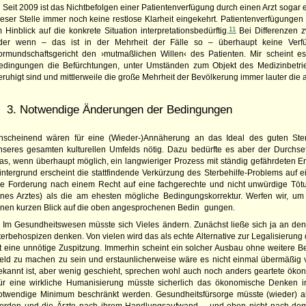
Seit 2009 ist das Nichtbefolgen einer Patientenverfügung durch einen Arzt sogar ein
ieser Stelle immer noch keine restlose Klarheit eingekehrt. Patientenverfügungen
11
m Hinblick auf die konkrete Situation interpretationsbedürftig.
Bei Differenzen 
der wenn – das ist in der Mehrheit der Fälle so – überhaupt keine Verfüg
ormundschaftsgericht den ›mutmaßlichen Willen‹ des Patienten. Mir scheint es
edingungen die Befürchtungen, unter Umständen zum Objekt des Medizinbetrie
eruhigt sind und mittlerweile die große Mehrheit der Bevölkerung immer lauter die ak
3. Notwendige Änderungen der Bedingungen
nscheinend wären für eine (Wieder-)Annäherung an das Ideal des guten Ste
nseres gesamten kulturellen Umfelds nötig. Dazu bedürfte es aber der Durchse
as, wenn überhaupt möglich, ein langwieriger Prozess mit ständig gefährdeten E
intergrund erscheint die stattfindende Verkürzung des Sterbehilfe-Problems auf e
ie Forderung nach einem Recht auf eine fachgerechte und nicht unwürdige Töt
ines Arztes) als die am ehesten mögliche Bedingungskorrektur. Werfen wir, u
inen kurzen Blick auf die oben angesprochenen Bedin gungen.
Im Gesundheitswesen müsste sich Vieles ändern. Zunächst ließe sich ja an den
terbehospizen denken. Von vielen wird das als echte Alternative zur Legalisierung
st eine unnötige Zuspitzung. Immerhin scheint ein solcher Ausbau ohne weitere 
eld zu machen zu sein und erstaunlicherweise wäre es nicht einmal übermäßig v
ekannt ist, aber wenig geschieht, sprechen wohl auch noch anders geartete ö
ür eine wirkliche Humanisierung müsste sicherlich das ökonomische Denken i
otwendige Minimum beschränkt werden. Gesundheitsfürsorge müsste (wieder) al