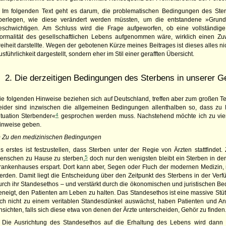
Im folgenden Text geht es darum, die problematischen Bedingungen des St
berlegen, wie diese verändert werden müssten, um die entstandene »Grund
eschwichtigen. Am Schluss wird die Frage aufgeworfen, ob eine vollständige
ormalität des gesellschaftlichen Lebens aufgenommen wäre, wirklich einen 
reiheit darstellte. Wegen der gebotenen Kürze meines Beitrages ist dieses alles ni
usführlichkeit dargestellt, sondern eher im Stil einer gerafften Übersicht.
2. Die derzeitigen Bedingungen des Sterbens in unserer 
ie folgenden Hinweise beziehen sich auf Deutschland, treffen aber zum großen Tei
eider sind inzwischen die allgemeinen Bedingungen allenthalben so, dass zu
4
ituation Sterbender«
gesprochen werden muss. Nachstehend möchte ich zu vie
inweise geben.
) Zu den medizinischen Bedingungen
ls erstes ist festzustellen, dass Sterben unter der Regie von Ärzten stattfinde
5
enschen zu Hause zu sterben,
doch nur den wenigsten bleibt ein Sterben in der
rankenhauses erspart. Dort kann aber, Segen oder Fluch der modernen Medizin,
erden. Damit liegt die Entscheidung über den Zeitpunkt des Sterbens in der Verf
urch ihr Standesethos – und verstärkt durch die ökonomischen und juristischen Be
eneigt, den Patienten am Leben zu halten. Das Standesethos ist eine massive Stüt
ich nicht zu einem veritablen Standesdünkel auswächst, haben Patienten und A
nsichten, falls sich diese etwa von denen der Ärzte unterscheiden, Gehör zu finden
Die Ausrichtung des Standesethos auf die Erhaltung des Lebens wird dann 