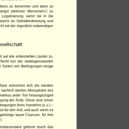
erbens zu benennen und dann zu
3
angst zahlloser Menschen«
zu
 Legalisierung, wenn sie in die
Zuwachs an Selbstbestimmung und
cht mit der eigentlich notwendigen
Gesellschaft
l auf alle entwickelten Länder zu.
 Recht von der »beklagenswerten
r Sorten von Bedingungen einige
t. Zwar wünschen sich die meisten
 sachlich sterilen Atmosphäre des
 nahezu jeder Tod hinausgezögert
ügung der Ärzte. Diese sind schon
dingungen ihres Handelns (s. u.) –
ze für den Arzt, und auch wenn es
ngehörige kaum Chancen, für ihre
6
.
insbesondere geformt durch das