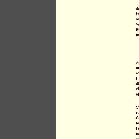
d
i
o
V
B
b
A
u
w
H
d
e
e
S
i
G
b
F
n