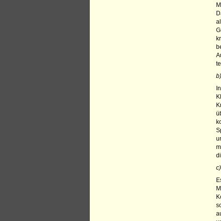
M
D
a
G
k
b
A
t
b
I
K
K
ü
k
S
u
m
d
c
E
M
K
s
a