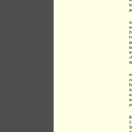
w
b
g
a
w
D
F
g
t
w
›
d
e
z
f
d
w
l
p
B
C
S