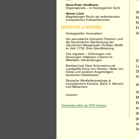
Hans-Peter Großhans
Organspende – in theologischer Sicht
ü
Heiner Lück
Magdeburger Recht als verbindendes
b
europäisches ­Kulturphänomen
N
BERICHTE & NOTIZEN
F
A
Vortragsreihe ›Innovation‹
Der preussische Kronprinz Friedrich und
die französische Übersetzung der
›Deutschen Metaphysik‹ Christian Wolffs
im Jahr 1736. Eine Identifizierung
Vita regularis – Ordnungen und
Deutungen religiosen Lebens im
Mittelalter. Abhandlungen
D
Briefwechsel Clara Schumanns mit
L
Landgräfin Anna von Hessen, Marie von
S
Oriola und anderen Angehörigen
deutscher Adelshäuser
H
Deutsche Wortfeldetymologie in
europäischem Kontext, Band 3: Mensch
a
und Mitmensch
A
Autoren
M
K
Gesamtes Heft als PDF-Version
w
d
g
s
A