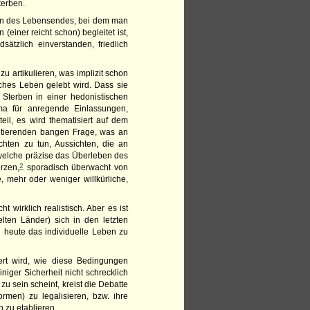
Sterben.
leben des Lebensendes, bei dem man
iner reicht schon) begleitet ist,
ätzlich einverstanden, friedlich
zu artikulieren, was implizit schon
ches Leben gelebt wird. Dass sie
Sterben in einer hedonistischen
ma für anregende Einlassungen,
il, es wird thematisiert auf dem
ultierenden bangen Frage, was an
chten zu tun, Aussichten, die an
 welche präzise das Überleben des
2
rzen,
sporadisch überwacht von
, mehr oder weniger willkürliche,
 wirklich realistisch. Aber es ist
elten Länder) sich in den letzten
 heute das individuelle Leben zu
iert wird, wie diese Bedingungen
niger Sicherheit nicht schrecklich
 sein scheint, kreist die Debatte
rmen) zu legalisieren, bzw. ihre
n zu etablieren.