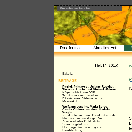
Website durchsuchen
Direkt
Benutzerspezifische
Bereiche
zum
Werkzeuge
Erweiterte
Inhalt
Suche…
|
Direkt
zur
Navigation
Das Journal
Aktuelles Heft
Artikel
Heft 14 (2015)
PD
Navigation
Editorial
H
BEITRÄGE
Patrick Primavesi, Juliane Raschel,
N
Theresa Jacobs und Michael Wehren
Körperpolitik in der DDR.
Tanzinstitutionen zwischen
Eliteförderung,Volkskunst und
Massenkultur
Wolfgang Lessing, Maria Berge,
Carola Klinkert und Anne-Kathrin
Wagler
»… den besonderen Erfordernissen der
Nachwuchsentwicklung«. Die
S
Spezialschulen für Musik im
E
Spannungsfeld von
Hochbegabtenförderung und
l
Berufslenkung