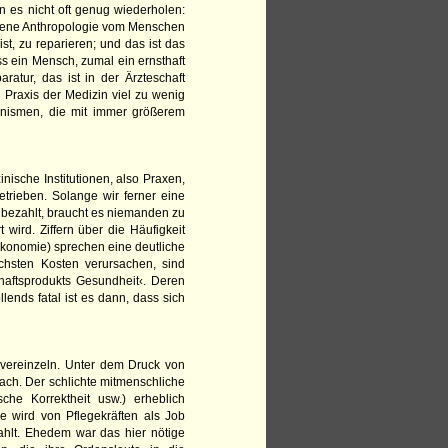
 es nicht oft genug wiederholen:
andene Anthropologie vom Menschen
st, zu reparieren; und das ist das
s ein Mensch, zumal ein ernsthaft
atur, das ist in der Ärzteschaft
 Praxis der Medizin viel zu wenig
anismen, die mit immer größerem
ische Institutionen, also Praxen,
etrieben. Solange wir ferner eine
 bezahlt, braucht es niemanden zu
wird. Ziffern über die Häufigkeit
ökonomie) sprechen eine deutliche
chsten Kosten verursachen, sind
haftsprodukts Gesundheit‹. Deren
lends fatal ist es dann, dass sich
n vereinzeln. Unter dem Druck von
nach. Der schlichte mitmenschliche
sche Korrektheit usw.) erheblich
e wird von Pflegekräften als Job
ahlt. Ehedem war das hier nötige