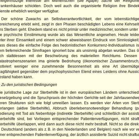
neigennützige Interesse am Mitmenschen (die Agape) Sache der Religione
rankenhäuser schickten. Doch weil auch die organisierte Religion ihre Bindek
ienste erheblich weniger verfügbar.
Der schöne Zuwachs an Selbstverantwortlichkeit, der vom lebenstüchtig
ereicherung erlebt wird, zeigt in den Phasen beschädigten Lebens eine Kehrseit
ns Sterben geht. Ehedem stand es nicht primär unter medizinischer, sondern unter s
ie psychische Einstimmung wurde als das Wesentliche angesehen. Heute lei
nter ­ihrer Einsamkeit und einem schwer abweisbaren Eindruck von Sinnlosigkeit.
ass dieses die einfache Folge des hedonistischen Konkurrenz-Individualismus is
em tieferreichende Sinnfragen ignoriert bzw. als unsinnig abgetan wurden. Das öf
ich stattdessen mit der Beschwörung des materiellen Reichtums. Dessen 
atastrophenszenarien ima ginierte Bedrohung (ökonomischer Zusammenbruch, 3
otiviert weniger eine zunehmende Besonnenheit als eine Art übermütiger
ragfähigkeit gegenüber dem psychophysischen Elend eines Leidens ohne Aussic
estand haben kann.
) Zu den juristischen Bedingungen
ie juristische Lage zur Sterbehilfe ist in den europäischen Ländern unterschiedl
esetzgebung und die Spruchpraxis der höchsten Gerichte seit der Jahrtausendw
eren Strukturen sich wie folgt umreißen lassen. Es werden vier Arten von Sterb
erlangen (aktive Sterbehilfe), Abbruch überlebensnotwendiger Behandlung (pa
edierung mit Tod als Nebenfolge (indirekte Sterbehilfe) und schließlich der assisti
terbehilfe sind, bei Vorliegen entsprechender Patientenverfügungen, nicht straf
terbehilfe überlappen, wird dann auch diese nicht mehr bestraft. Nicht so die direk
n Deutschland (anders als z. B. in den Niederlanden und Belgien) nach wie vor ver
iner entsprechenden Patientenverfügung, der ärztlich assistierte Suizid nicht strafba