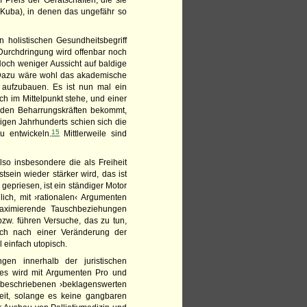
reis der Gerätschaften, die sie
 Kuba), in denen das ungefähr so
n holistischen Gesundheitsbegriff
 Durchdringung wird offenbar noch
 Noch weniger Aussicht auf baldige
. Dazu wäre wohl das akademische
aufzubauen. Es ist nun mal ein
 im Mittelpunkt stehe, und ­einer
 den Beharrungskräften bekommt,
rigen Jahrhunderts schien sich die
15
zu entwickeln.
Mittlerweile sind
so insbesondere die als Freiheit
sein wieder stärker wird, das ist
gepriesen, ist ein ständiger Motor
ich, mit ›rationalen‹ Argumenten
maximierende Tauschbeziehungen
bzw. führen Versuche, das zu tun,
nsch nach einer Veränderung der
 einfach utopisch.
en innerhalb der juristischen
d es wird mit Argumenten Pro und
n beschriebenen ›beklagenswerten
eit, solange es keine gangbaren