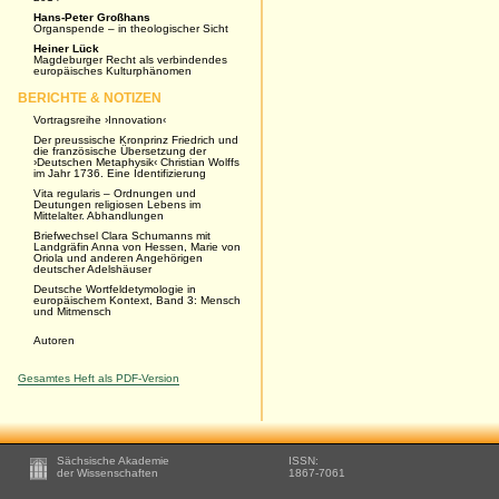
Hans-Peter Großhans
Organspende – in theologischer Sicht
Heiner Lück
Magdeburger Recht als verbindendes
europäisches ­Kulturphänomen
BERICHTE & NOTIZEN
Vortragsreihe ›Innovation‹
Der preussische Kronprinz Friedrich und
die französische Übersetzung der
›Deutschen Metaphysik‹ Christian Wolffs
im Jahr 1736. Eine Identifizierung
Vita regularis – Ordnungen und
Deutungen religiosen Lebens im
Mittelalter. Abhandlungen
Briefwechsel Clara Schumanns mit
Landgräfin Anna von Hessen, Marie von
Oriola und anderen Angehörigen
deutscher Adelshäuser
Deutsche Wortfeldetymologie in
europäischem Kontext, Band 3: Mensch
und Mitmensch
Autoren
Gesamtes Heft als PDF-Version
Footer
Sächsische Akademie
ISSN:
-
der Wissenschaften
1867-7061
Zusätzliche