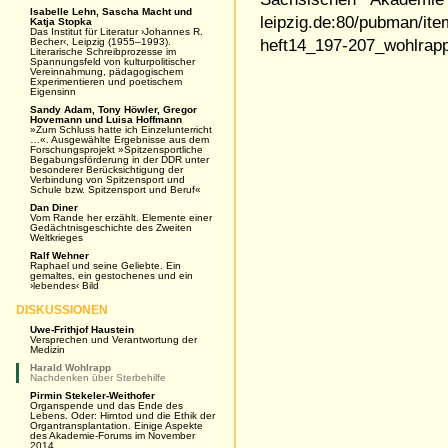
Isabelle Lehn, Sascha Macht und
leipzig.de:80/pubman/it
Katja Stopka
Das Institut für Literatur ›Johannes R.
Becher‹, Leipzig (1955–1993).
heft14_197-207_wohlrapp
Literarische Schreibprozesse im
Spannungsfeld von kulturpolitischer
Vereinnahmung, pädagogischem
Experimentieren und poetischem
Eigensinn
Sandy Adam, Tony Höwler, Gregor
Hovemann und Luisa Hoffmann
»Zum Schluss hatte ich Einzelunterricht
…«. Ausgewählte Ergebnisse aus dem
Forschungsprojekt »Spitzensportliche
Begabungsförderung in der DDR unter
besonderer Berücksichtigung der
Verbindung von Spitzensport und
Schule bzw. Spitzensport und Beruf«
Dan Diner
Vom Rande her erzählt. Elemente einer
Gedächtnisgeschichte des Zweiten
Weltkrieges
Ralf Wehner
Raphael und seine Geliebte. Ein
gemaltes, ein gestochenes und ein
›lebendes‹ Bild
DISKUSSIONEN
Uwe-Frithjof Haustein
Versprechen und Verantwortung der
Medizin
Harald Wohlrapp
Nachdenken über Sterbehilfe
Pirmin Stekeler-Weithofer
Organspende und das Ende des
Lebens. Oder: Hirntod und die Ethik der
Organtransplantation. Einige Aspekte
des Akademie-Forums im November
2014