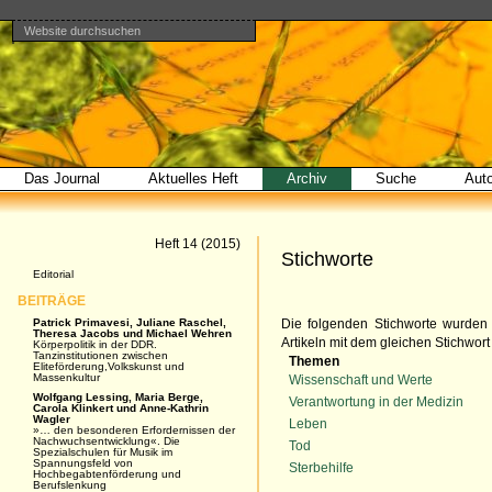
Website durchsuchen
Direkt
Benutzerspezifische
Bereiche
zum
Werkzeuge
Erweiterte
Inhalt
Suche…
|
Direkt
zur
Navigation
Das Journal
Aktuelles Heft
Archiv
Suche
Aut
Artikel
Heft 14 (2015)
Stichworte
Navigation
Editorial
BEITRÄGE
Patrick Primavesi, Juliane Raschel,
Die folgenden Stichworte wurden 
Theresa Jacobs und Michael Wehren
Artikeln mit dem gleichen Stichwort
Körperpolitik in der DDR.
Tanzinstitutionen zwischen
Themen
Eliteförderung,Volkskunst und
Massenkultur
Wissenschaft und Werte
Wolfgang Lessing, Maria Berge,
Verantwortung in der Medizin
Carola Klinkert und Anne-Kathrin
Wagler
Leben
»… den besonderen Erfordernissen der
Nachwuchsentwicklung«. Die
Tod
Spezialschulen für Musik im
Spannungsfeld von
Sterbehilfe
Hochbegabtenförderung und
Berufslenkung