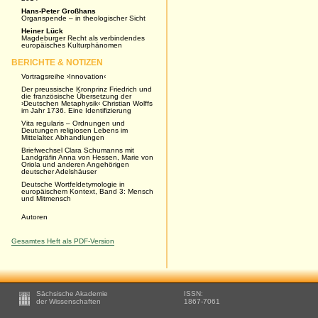
Hans-Peter Großhans
Organspende – in theologischer Sicht
Heiner Lück
Magdeburger Recht als verbindendes
europäisches ­Kulturphänomen
BERICHTE & NOTIZEN
Vortragsreihe ›Innovation‹
Der preussische Kronprinz Friedrich und
die französische Übersetzung der
›Deutschen Metaphysik‹ Christian Wolffs
im Jahr 1736. Eine Identifizierung
Vita regularis – Ordnungen und
Deutungen religiosen Lebens im
Mittelalter. Abhandlungen
Briefwechsel Clara Schumanns mit
Landgräfin Anna von Hessen, Marie von
Oriola und anderen Angehörigen
deutscher Adelshäuser
Deutsche Wortfeldetymologie in
europäischem Kontext, Band 3: Mensch
und Mitmensch
Autoren
Gesamtes Heft als PDF-Version
Footer
Sächsische Akademie
ISSN:
-
der Wissenschaften
1867-7061
Zusätzliche