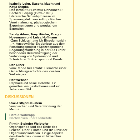
Isabelle Lehn, Sascha Macht und
Katja Stopka
Das Institut für Literatur ›Johannes R.
Becher‹, Leipzig (1955–1993).
Literarische Schreibprozesse im
Spannungsfeld von kulturpolitischer
Vereinnahmung, pädagogischem
Experimentieren und poetischem
Eigensinn
Sandy Adam, Tony Höwler, Gregor
Hovemann und Luisa Hoffmann
»Zum Schluss hatte ich Einzelunterricht
…«. Ausgewählte Ergebnisse aus dem
Forschungsprojekt »Spitzensportliche
Begabungsförderung in der DDR unter
besonderer Berücksichtigung der
Verbindung von Spitzensport und
Schule bzw. Spitzensport und Beruf«
Dan Diner
Vom Rande her erzählt. Elemente einer
Gedächtnisgeschichte des Zweiten
Weltkrieges
Ralf Wehner
Raphael und seine Geliebte. Ein
gemaltes, ein gestochenes und ein
›lebendes‹ Bild
DISKUSSIONEN
Uwe-Frithjof Haustein
Versprechen und Verantwortung der
Medizin
Harald Wohlrapp
Nachdenken über Sterbehilfe
Pirmin Stekeler-Weithofer
Organspende und das Ende des
Lebens. Oder: Hirntod und die Ethik der
Organtransplantation. Einige Aspekte
des Akademie-Forums im November
2014