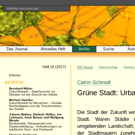
Website durchsuchen
Direkt
Benutzerspezifische
Bereiche
zum
Werkzeuge
Erweiterte
Inhalt
Suche…
|
Direkt
zur
Navigation
Das Journal
Aktuelles Heft
Archiv
Suche
Aut
Artikel
Heft 18 (2017)
PDF-Version
Zitiervorschlag
Themen &
Navigation
Editorial
Catrin Schmidt
BEITRÄGE
Bernhard Müller
Grüne Stadt: Urb
Zukunftsstadt – Zwischenrufe zur
Debatte um die Zukunft der Städte
Michael Opielka
Zukunftsstadt für Menschen – Soziale
Nachhaltigkeit und die Transformation
der Städte
Die Stadt der Zukunft wir
Juliane Mathey, Stefanie Rößler, Iris
Lehmann, Anne Bräuer und Wolfgang
Stadt. Waren Städte i
Wende
Biodiversität, Klimawandel und
umgebenden Landschaft, i
Stadtentwicklung – Anforderungen an
städtische Grün- und Freiräume
der Stadtmauern zunehm
Clemens Deilmann