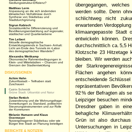
Siedlungsstruktur-Effizienz?
übergegangen, welches 
Matthias Lerm
werden sollte. Denn ohn
Anpassung an die sich ändernden
klimatischen Verhältnisse durch
Synthese von Städtebau und
schlichtweg nicht zuku
Stadtdurchgrünung
erwartenden Verdopplung 
Sigrun Kabisch
Sozialräumliche Differenzierung und
klimaangepasste Stadt o
Bevölkerungsentwicklung auf regionaler,
städtischer und Quartiersebene
entwickeln können. Dre
Tim Leibert
Aktuelle demographische
durchschnittlich ca. 5,5 
Entwicklungstrends in Sachsen- Anhalt:
Licht am Ende des Tunnels im ›Labor
des demographischen Wandels‹?
Klotzsche 23 Hitzetage 
Alexandra Weitkamp
bleiben. Wir werden auc
Ökonomische Rahmenbedingungen in
Klein- und Mittelstädten – Chancen und
der Starkregen­ereigni
Grenzen der Stadtentwicklung
Flächen angehen könn
DISKUSSIONEN
Achim Hahn
entscheidende Schlüssel 
Zukunftsstadt – Teilhaben statt
Zuschauen
repräsentativen Bevölke
Catrin Schmidt
92 % der Befragten als se
Grüne Stadt: Urbanität und Natur
Stefan Rettich
Leipziger besuchen mind
Zuwanderung und die Wohnungsfrage:
Anmerkungen zu Standard, politischen
Dresdner gaben in ein
Steuerungsinstrumenten und zur Rolle
der Kommunen
behagliche Klimaverhäl
Melanie Humann und Klaus
Overmeyer
Grün ist also durchaus
Nutzergetragener Städtebau oder wie
Bürger ihre Stadt an Planung beteiligen
Untersuchungen in Leip
BERICHTE & NOTIZEN