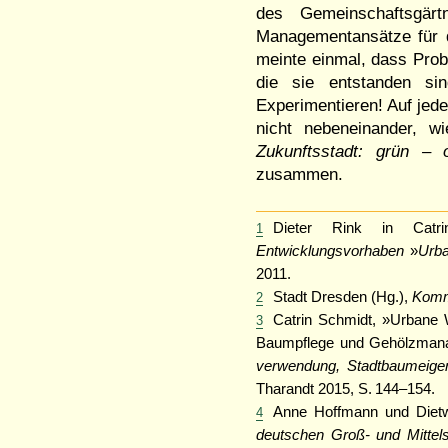
des Gemeinschaftsgärtn
Managementansätze für di
meinte einmal, dass Prob
die sie entstanden s
Experimentieren! Auf jede
nicht nebeneinander, 
Zukunftsstadt: grün – o
zusammen.
Dieter Rink in Catr
1
Entwicklungsvorhaben
»
Urb
2011.
Stadt Dresden (Hg.),
Komm
2
Catrin Schmidt, »Urbane W
3
Baumpflege und Gehölzmana
verwendung, Stadtbaumeige
Tharandt 2015, S. 144–154.
Anne Hoffmann und Diet
4
deutschen Groß- und Mittels