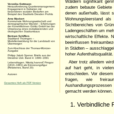
Wäldern signifikant ger
Veronika Gottmann
zudem bebaute Gebiete 
Herausforderung Quartiersmanagement.
Engagement in Gebieten mit
besonderen sozialen Bedarfen am
denen außerhalb, lässt 
Beispiel des Stadtteils Dresden Prohlis
Wohnungsleerstand als 
Arne Myckert
Kommunale Wohnungswirtschaft und
demographischer Wandel – Erfahrungen
Sichtbereiches von Grünf
der KommWohnen Görlitz GmbH bei der
Umsetzung eines revitalisierenden und
Ladengeschäften um mehr
ökologischen Stadtumbaus
wirtschaftliche Effekte
Bertram Schiffers
Stadtland Thüringen –
Modellentwicklung für die Landstadt von
beeinflussen freiraumbe
Übermorgen
in Städten – ausschlaggeb
Zum Abschluss der Thomas-Müntzer-
Ausgabe
hoher Aufenthaltsqualitä
Philipp Jakob Spener. Briefe aus der
Dresdner Zeit. Band 4: 1690–1691
Aber trotz alledem wi
Lebensfragen. Nikolaj Ivanovič Pirogov
(1810–1881) als Erinnerungsfigur
auf hart geht, in viel
(Relationes, Band 20)
entschieden. Vor diesem 
Autoren
fragen, wie freirau
Gesamtes Heft als PDF-Version
Aushandlungsprozessen 
gemacht werden können. 
1. Verbindlich