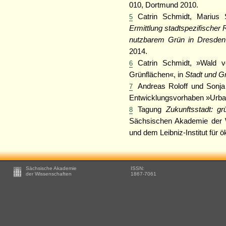
010, Dortmund 2010.
Catrin Schmidt, Marius
5
Ermittlung stadtspezifischer R
nutzbarem Grün in Dresden
2014.
Catrin Schmidt, »Wald v
6
Grünflächen«, in
Stadt und G
Andreas Roloff und Sonja
7
Entwicklungsvorhaben »Urba
Tagung
Zukunftsstadt: gr
8
Sächsischen Akademie der 
und dem Leibniz-Institut für
Footer
Sächsische Akademie
ISSN:
-
der Wissenschaften
1867-7061
Zusätzliche
Informationen