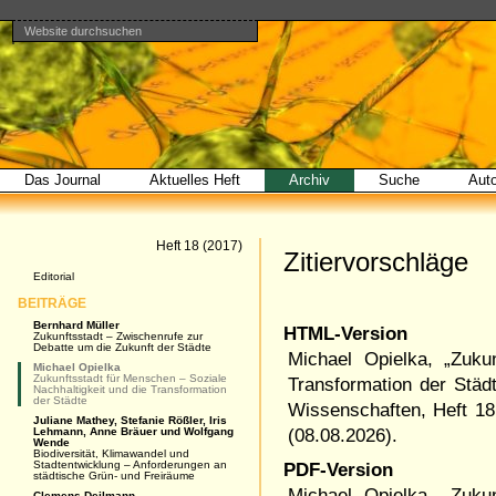
Website durchsuchen
Direkt
Benutzerspezifische
Bereiche
zum
Werkzeuge
Erweiterte
Inhalt
Suche…
|
Direkt
zur
Navigation
Das Journal
Aktuelles Heft
Archiv
Suche
Aut
Artikel
Heft 18 (2017)
Zitiervorschläge
Navigation
Editorial
BEITRÄGE
Bernhard Müller
HTML-Version
Zukunftsstadt – Zwischenrufe zur
Debatte um die Zukunft der Städte
Michael Opielka, „Zuku
Michael Opielka
Zukunftsstadt für Menschen – Soziale
Transformation der Städ
Nachhaltigkeit und die Transformation
der Städte
Wissenschaften
,
Heft 18
Juliane Mathey, Stefanie Rößler, Iris
Lehmann, Anne Bräuer und Wolfgang
(
08.08.2026
).
Wende
Biodiversität, Klimawandel und
Stadtentwicklung – Anforderungen an
PDF-Version
städtische Grün- und Freiräume
Michael Opielka, „Zuku
Clemens Deilmann