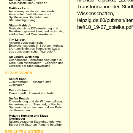
Siedlungsstruktur-Effizienz?
Transformation der Städ
Matthias Lerm
Anpassung an die sich ändernden
Wissenschaften
klimatischen Verhältnisse durch
Synthese von Städtebau und
leipzig.de:80/pubman/it
Stadtdurchgrünung
Sigrun Kabisch
heft18_19-27_opielka.pdf
Sozialräumliche Differenzierung und
Bevölkerungsentwicklung auf regionaler,
städtischer und Quartiersebene
Tim Leibert
Aktuelle demographische
Entwicklungstrends in Sachsen- Anhalt:
Licht am Ende des Tunnels im ›Labor
des demographischen Wandels‹?
Alexandra Weitkamp
Ökonomische Rahmenbedingungen in
Klein- und Mittelstädten – Chancen und
Grenzen der Stadtentwicklung
DISKUSSIONEN
Achim Hahn
Zukunftsstadt – Teilhaben statt
Zuschauen
Catrin Schmidt
Grüne Stadt: Urbanität und Natur
Stefan Rettich
Zuwanderung und die Wohnungsfrage:
Anmerkungen zu Standard, politischen
Steuerungsinstrumenten und zur Rolle
der Kommunen
Melanie Humann und Klaus
Overmeyer
Nutzergetragener Städtebau oder wie
Bürger ihre Stadt an Planung beteiligen
BERICHTE & NOTIZEN