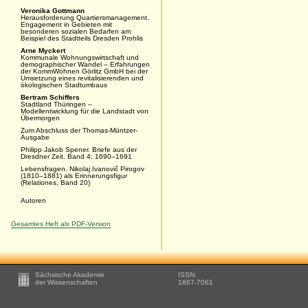
Veronika Gottmann
Herausforderung Quartiersmanagement.
Engagement in Gebieten mit
besonderen sozialen Bedarfen am
Beispiel des Stadtteils Dresden Prohlis
Arne Myckert
Kommunale Wohnungswirtschaft und
demographischer Wandel – Erfahrungen
der KommWohnen Görlitz GmbH bei der
Umsetzung eines revitalisierenden und
ökologischen Stadtumbaus
Bertram Schiffers
Stadtland Thüringen –
Modellentwicklung für die Landstadt von
Übermorgen
Zum Abschluss der Thomas-Müntzer-
Ausgabe
Philipp Jakob Spener. Briefe aus der
Dresdner Zeit. Band 4: 1690–1691
Lebensfragen. Nikolaj Ivanovič Pirogov
(1810–1881) als Erinnerungsfigur
(Relationes, Band 20)
Autoren
Gesamtes Heft als PDF-Version
Footer
Sächsische Akademie
ISSN:
-
der Wissenschaften
1867-7061
Zusätzliche
Informationen