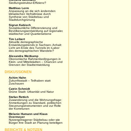
Siedlungsstruktur-Effizienz?
Matthias Lerm
Anpassung an die sich ändernden
klimatischen Verhältnisse durch
Synthese von Städtebau und
Stadtdurchgrünung
Sigrun Kabisch
Sozialräumliche Differenzierung und
Bevölkerungsentwicklung auf regionaler,
städtischer und Quartiersebene
Tim Leibert
Aktuelle demographische
Entwicklungstrends in Sachsen- Anhalt:
Licht am Ende des Tunnels im ›Labor
des demographischen Wandels‹?
Alexandra Weitkamp
Ökonomische Rahmenbedingungen in
Klein- und Mittelstädten – Chancen und
Grenzen der Stadtentwicklung
DISKUSSIONEN
Achim Hahn
Zukunftsstadt – Teilhaben statt
Zuschauen
Catrin Schmidt
Grüne Stadt: Urbanität und Natur
Stefan Rettich
Zuwanderung und die Wohnungsfrage:
Anmerkungen zu Standard, politischen
Steuerungsinstrumenten und zur Rolle
der Kommunen
Melanie Humann und Klaus
Overmeyer
Nutzergetragener Städtebau oder wie
Bürger ihre Stadt an Planung beteiligen
BERICHTE & NOTIZEN