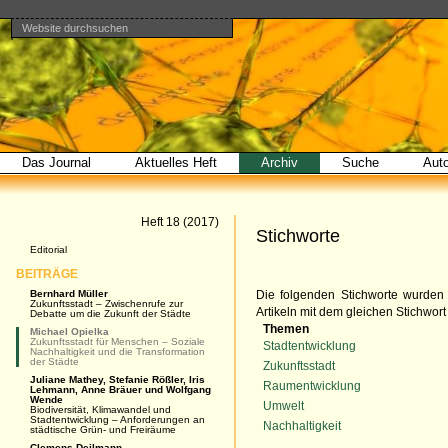
Website durchsuchen
Direkt
Benutzerspezifische
Bereiche
zum
Werkzeuge
Erweiterte
Inhalt
Suche…
|
Direkt
zur
Navigation
Das Journal
Aktuelles Heft
Archiv
Suche
Aut
Artikel
Heft 18 (2017)
Stichworte
Navigation
Editorial
BEITRÄGE
Bernhard Müller
Die folgenden Stichworte wurden 
Zukunftsstadt – Zwischenrufe zur
Artikeln mit dem gleichen Stichwort
Debatte um die Zukunft der Städte
Themen
Michael Opielka
Zukunftsstadt für Menschen – Soziale
Stadtentwicklung
Nachhaltigkeit und die Transformation
der Städte
Zukunftsstadt
Juliane Mathey, Stefanie Rößler, Iris
Raumentwicklung
Lehmann, Anne Bräuer und Wolfgang
Wende
Umwelt
Biodiversität, Klimawandel und
Stadtentwicklung – Anforderungen an
Nachhaltigkeit
städtische Grün- und Freiräume
Clemens Deilmann