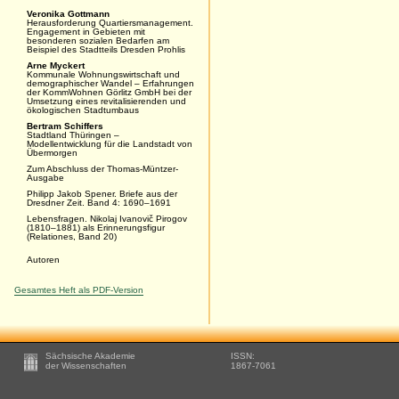
Veronika Gottmann
Herausforderung Quartiersmanagement.
Engagement in Gebieten mit
besonderen sozialen Bedarfen am
Beispiel des Stadtteils Dresden Prohlis
Arne Myckert
Kommunale Wohnungswirtschaft und
demographischer Wandel – Erfahrungen
der KommWohnen Görlitz GmbH bei der
Umsetzung eines revitalisierenden und
ökologischen Stadtumbaus
Bertram Schiffers
Stadtland Thüringen –
Modellentwicklung für die Landstadt von
Übermorgen
Zum Abschluss der Thomas-Müntzer-
Ausgabe
Philipp Jakob Spener. Briefe aus der
Dresdner Zeit. Band 4: 1690–1691
Lebensfragen. Nikolaj Ivanovič Pirogov
(1810–1881) als Erinnerungsfigur
(Relationes, Band 20)
Autoren
Gesamtes Heft als PDF-Version
Footer
Sächsische Akademie
ISSN:
-
der Wissenschaften
1867-7061
Zusätzliche
Informationen