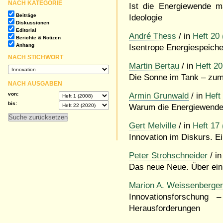
NACH KATEGORIE
Ist die Energiewende m
Beiträge
Ideologie
Diskussionen
Editorial
André Thess
/ in
Heft 20
Berichte & Notizen
Anhang
Isentrope Energiespeiche
NACH STICHWORT
Martin Bertau
/ in
Heft 20
Die Sonne im Tank – zum 
NACH AUSGABEN
von:
Armin Grunwald
/ in
Heft
bis:
Warum die Energiewende 
Gert Melville
/ in
Heft 17
Innovation im Diskurs. E
Peter Strohschneider
/ in
Das neue Neue. Über ein
Marion A. Weissenberger
Innovationsforschung
Herausforderungen