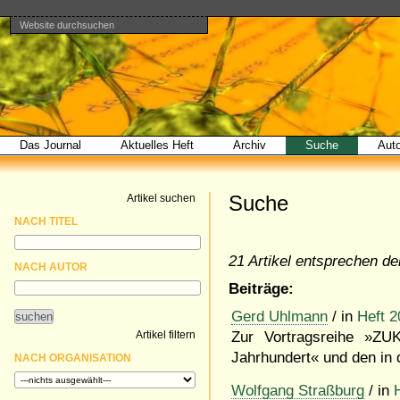
Website durchsuchen
Direkt
Benutzerspezifische
Bereiche
zum
Werkzeuge
Erweiterte
Inhalt
Suche…
|
Direkt
zur
Navigation
Das Journal
Aktuelles Heft
Archiv
Suche
Aut
Suche
Artikel suchen
NACH TITEL
21 Artikel entsprechen den
NACH AUTOR
Beiträge:
Gerd Uhlmann
/ in
Heft 2
Artikel filtern
Zur Vortragsreihe »Z
Jahrhundert« und den in 
NACH ORGANISATION
Wolfgang Straßburg
/ in