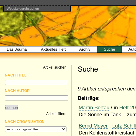
Website durchsuchen
Direkt
Benutzerspezifische
Bereiche
zum
Werkzeuge
Erweiterte
Inhalt
Suche…
|
Direkt
zur
Navigation
Das Journal
Aktuelles Heft
Archiv
Suche
Aut
Suche
Artikel suchen
NACH TITEL
9 Artikel entsprechen den 
NACH AUTOR
Beiträge:
Martin Bertau
/ in
Heft 20
Artikel filtern
Die Sonne im Tank – zum 
NACH ORGANISATION
Bernd Meyer
,
Lutz Schif
Den Kohlenstoffkreislauf