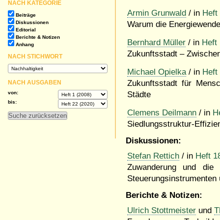
NACH KATEGORIE
Armin Grunwald
/ in
Heft
Beiträge
Diskussionen
Warum die Energiewende 
Editorial
Berichte & Notizen
Bernhard Müller
/ in
Heft
Anhang
Zukunftsstadt – Zwischen
NACH STICHWORT
Michael Opielka
/ in
Heft
Zukunftsstadt für Mensc
NACH AUSGABEN
von:
Städte
bis:
Clemens Deilmann
/ in
H
Siedlungsstruktur-Effizie
Diskussionen:
Stefan Rettich
/ in
Heft 1
Zuwanderung und die W
Steuerungsinstrumenten
Berichte & Notizen:
Ulrich Stottmeister
und
T