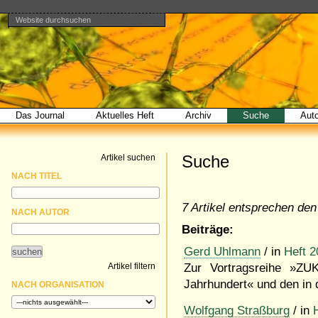
Website durchsuchen
Direkt
Benutzerspezifische
Bereiche
zum
Werkzeuge
Erweiterte
Inhalt
Suche…
|
Direkt
zur
Navigation
Das Journal
Aktuelles Heft
Archiv
Suche
Aut
Suche
Artikel suchen
NACH TITEL
7 Artikel entsprechen den 
NACH AUTOR
Beiträge:
Gerd Uhlmann
/ in
Heft 2
Artikel filtern
Zur Vortragsreihe »Z
Jahrhundert« und den in 
NACH ORGANISATION
Wolfgang Straßburg
/ in