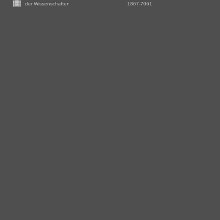
-
der Wissenschaften
1867-7061
Zusätzliche
Informationen