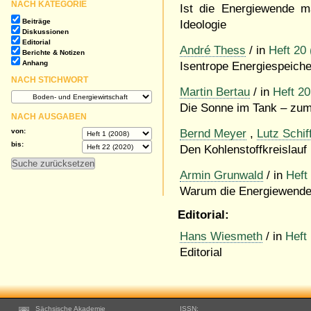
NACH KATEGORIE
Ist die Energiewende m
Beiträge
Ideologie
Diskussionen
Editorial
André Thess
/ in
Heft 20
Berichte & Notizen
Anhang
Isentrope Energiespeiche
NACH STICHWORT
Martin Bertau
/ in
Heft 20
Die Sonne im Tank – zum 
NACH AUSGABEN
von:
Bernd Meyer
,
Lutz Schif
bis:
Den Kohlenstoffkreislauf
Armin Grunwald
/ in
Heft
Warum die Energiewende 
Editorial:
Hans Wiesmeth
/ in
Heft
Editorial
Footer
Sächsische Akademie
ISSN: