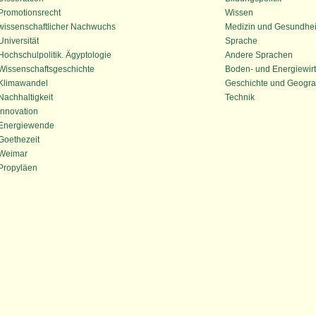
Promotionsrecht
Wissen
wissenschaftlicher Nachwuchs
Medizin und Gesundhei
Universität
Sprache
Hochschulpolitik. Ägyptologie
Andere Sprachen
Wissenschaftsgeschichte
Boden- und Energiewirt
Klimawandel
Geschichte und Geogra
Nachhaltigkeit
Technik
Innovation
Energiewende
Goethezeit
Weimar
Propyläen