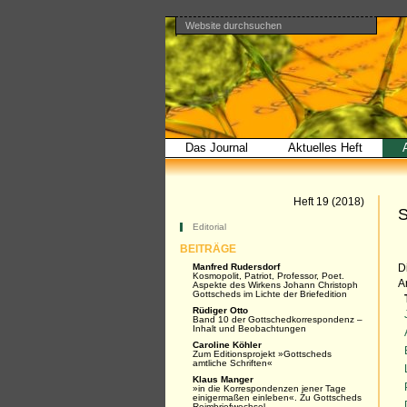
Website durchsuchen
Direkt
Benutzerspezifische
Bereiche
zum
Werkzeuge
Erweiterte
Inhalt
Suche…
|
Direkt
zur
Navigation
Das Journal
Aktuelles Heft
Artikel
Heft 19 (2018)
S
Navigation
Editorial
BEITRÄGE
Manfred Rudersdorf
D
Kosmopolit, Patriot, Professor, Poet.
A
Aspekte des Wirkens Johann Christoph
Gottscheds im Lichte der Briefedition
Rüdiger Otto
Band 10 der Gottschedkorrespondenz –
Inhalt und Beobachtungen
Caroline Köhler
Zum Editionsprojekt »Gottscheds
amtliche Schriften«
Klaus Manger
»in die Korrespondenzen jener Tage
einigermaßen einleben«. Zu Gottscheds
Reimbriefwechsel