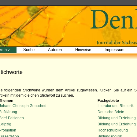
Archiv
Suche
Autoren
Hinweise
Impressum
tichworte
ie folgenden Stichworte wurden dem Artikel zugewiesen. Klicken Sie auf ein S
rtikeln mit dem gleichen Stichwort zu suchen.
Themen
Fachgebiete
Johann Christoph Gottsched
Literatur und Rhetorik
Aufklärung
Deutsche Briefe
Brief-Editionen
Bildung und Erziehung
Leipzig
Bildung und Erziehung
Promotion
Hochschulbildung
Dissertation
Bildungspolitik