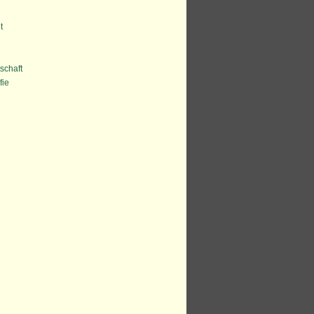
t
schaft
fie