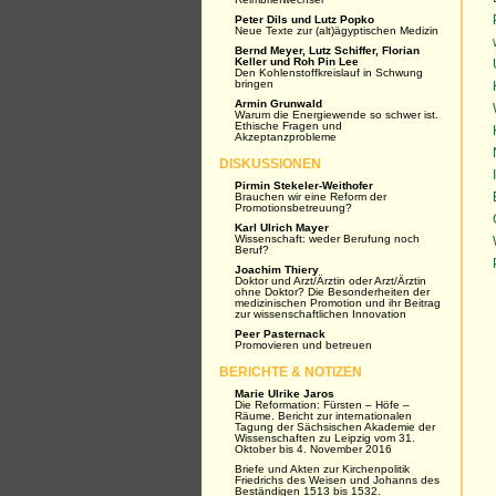
Peter Dils und Lutz Popko
Neue Texte zur (alt)ägyptischen Medizin
Bernd Meyer, Lutz Schiffer, Florian
Keller und Roh Pin Lee
Den Kohlenstoffkreislauf in Schwung
bringen
Armin Grunwald
Warum die Energiewende so schwer ist.
Ethische Fragen und
Akzeptanzprobleme
DISKUSSIONEN
Pirmin Stekeler-Weithofer
Brauchen wir eine Reform der
Promotionsbetreuung?
Karl Ulrich Mayer
Wissenschaft: weder Berufung noch
Beruf?
Joachim Thiery
Doktor und Arzt/Ärztin oder Arzt/Ärztin
ohne Doktor? Die Besonderheiten der
medizinischen Promotion und ihr Beitrag
zur wissenschaftlichen Innovation
Peer Pasternack
Promovieren und betreuen
BERICHTE & NOTIZEN
Marie Ulrike Jaros
Die Reformation: Fürsten – Höfe –
Räume. Bericht zur internationalen
Tagung der Sächsischen Akademie der
Wissenschaften zu Leipzig vom 31.
Oktober bis 4. November 2016
Briefe und Akten zur Kirchenpolitik
Friedrichs des Weisen und Johanns des
Beständigen 1513 bis 1532.