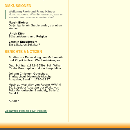
DISKUSSIONEN
Wolfgang Fach und Franz Häuser
Homo studens. Was ihn erwartet, was er
erwartet und was er erwarten darf
Martin Eichler
Derjenige ist ein Studierender, der eben
studiert.
Ulrich Kühn
Säkularisierung und Religion
Jasmin Engelbrecht
Ein säkulares Zeitalter?
BERICHTE & NOTIZEN
Studien zur Entwicklung von Mathematik
und Physik in ihren Wechselwirkungen
Otto Schlüter (1872–1959). Sein Wirken
für die Geographie und die Leopoldina
Johann Christoph Gottsched:
Briefwechsel. Historisch-kritische
Ausgabe, Band 4: 1736–1737
Musik zu »Athalia« von Racine MWV M
16. Leipziger Ausgabe der Werke von
Felix Mendelssohn Bartholdy, Serie V,
Band 9
Autoren
Gesamtes Heft als PDF-Version