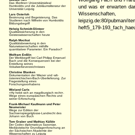
Das ›Berliner‹ Universitätsideal
und was er erwarten da
Humboldts und die Jubiläumsliteratur der
Universität Leipzig
Wissenschaften
Lars Osterloh
Besinnung und Begeisterung. Das
leipzig.de:80/pubman/it
Studieren nach Wilhelm von Humboldts
Bildungsbegriff
heft5_179-193_fach_haeu
Helwig Schmidt-Glintzer
Qualitätssicherung in den
Geisteswissenschaften heute
Ralph Mocikat
Qualitätsbewertung in den
Naturwissenschaften mithilfe
quantitativer Parameter: Ein Paradox?
Wolfram Enßlin
Der Werkbegriff bei Carl Philipp Emanuel
Bach und die Konsequenzen bei der
Erstellung seines
Vokalwerkeverzeichnisses
Christine Blanken
Dokumentation der Wiener und ›alt-
österreichischen‹Bach-Überlieferung. Zur
Fragestellung eines
Forschungsvorhabens
Wieland Carls
»Hy hebit sich an magdburgisch recht«.
Wege eines europäischen Rechts und
seiner Erforschung
Frank-Michael Kaufmann und Peter
Neumeister
Wege zur Edition der
Sachsenspiegelglosse-Landrecht des
Johann von Buch
Tom Graber und Mathias Kälble
Der Codex diplomaticus Saxoniae.
Mediävistische Grundlagenforschung an
der Sächsischen Akademie der
Wissenschaften zu Leipzig