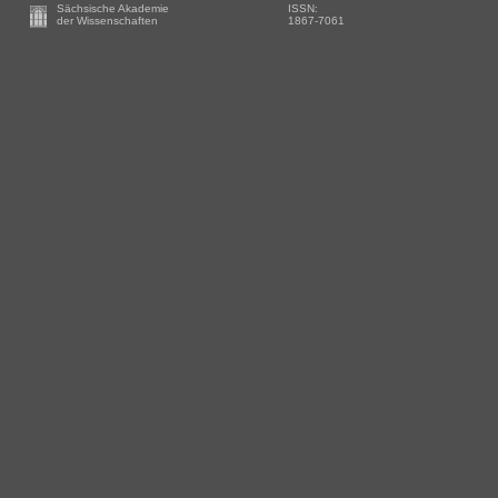
Footer
Sächsische Akademie
ISSN:
-
der Wissenschaften
1867-7061
Zusätzliche
Informationen