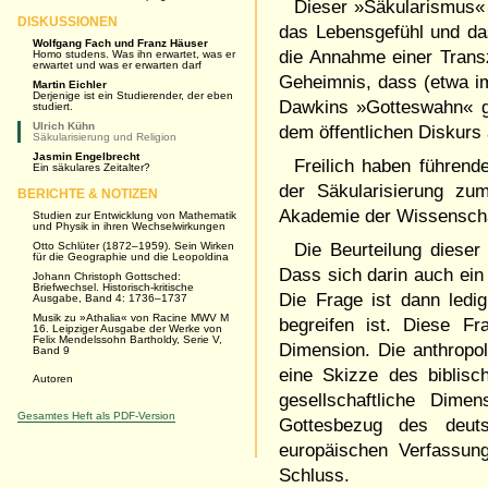
Dieser »Säkularismus« 
DISKUSSIONEN
das Lebensgefühl und da
Wolfgang Fach und Franz Häuser
die Annahme einer Transz
Homo studens. Was ihn erwartet, was er
erwartet und was er erwarten darf
Geheimnis, dass (etwa i
Martin Eichler
Derjenige ist ein Studierender, der eben
Dawkins »Gotteswahn« ge
studiert.
Ulrich Kühn
dem öffentlichen Diskurs 
Säkularisierung und Religion
Jasmin Engelbrecht
Freilich haben führend
Ein säkulares Zeitalter?
der Säkularisierung zu
BERICHTE & NOTIZEN
Akademie der Wissenschaf
Studien zur Entwicklung von Mathematik
und Physik in ihren Wechselwirkungen
Otto Schlüter (1872–1959). Sein Wirken
Die Beurteilung dieser
für die Geographie und die Leopoldina
Dass sich darin auch ein 
Johann Christoph Gottsched:
Briefwechsel. Historisch-kritische
Die Frage ist dann ledig
Ausgabe, Band 4: 1736–1737
Musik zu »Athalia« von Racine MWV M
begreifen ist. Diese Fr
16. Leipziger Ausgabe der Werke von
Felix Mendelssohn Bartholdy, Serie V,
Dimension. Die anthropo
Band 9
eine Skizze des biblisc
Autoren
gesellschaftliche Dime
Gesamtes Heft als PDF-Version
Gottesbezug des deut
europäischen Verfassun
Schluss.