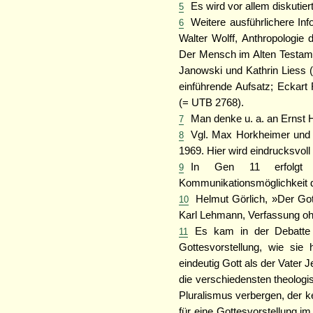
Es wird vor allem diskuti
5
Weitere ausführlichere In
6
Walter Wolff, Anthropologie
Der Mensch im Alten Testame
Janowski und Kathrin Liess (
einführende Aufsatz; Eckart
(= UTB 2768).
Man denke u. a. an Ernst 
7
Vgl. Max Horkheimer und T
8
1969. Hier wird eindrucksvoll
In Gen 11 erfolgt 
9
Kommunikationsmöglichkeit d
Helmut Görlich, »Der Go
10
Karl Lehmann, Verfassung oh
Es kam in der Debatte n
11
Gottesvorstellung, wie sie 
eindeutig Gott als der Vater J
die verschiedensten theologi
Pluralismus verbergen, der k
für eine Gottesvorstellung i