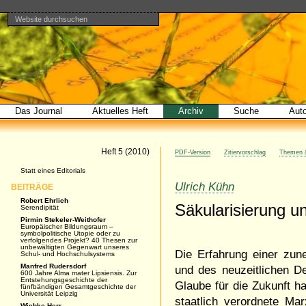
Website durchsuchen
Direkt
Benutzerspezifische
Bereiche
zum
Werkzeuge
Erweiterte
Inhalt
Suche…
|
Direkt
zur
Navigation
Das Journal
Aktuelles Heft
Archiv
Suche
Aut
Artikel
Heft 5 (2010)
PDF-Version
Zitiervorschlag
Themen &
Navigation
Statt eines Editorials
Ulrich Kühn
BEITRÄGE
Robert Ehrlich
Säkularisierung u
Serendipität
Pirmin Stekeler-Weithofer
Europäischer Bildungsraum –
symbolpolitische Utopie oder zu
verfolgendes Projekt? 40 Thesen zur
unbewältigten Gegenwart unseres
Die Erfahrung einer zun
Schul- und Hochschulsystems
Manfred Rudersdorf
und des neuzeitlichen D
600 Jahre Alma mater Lipsiensis. Zur
Entstehungsgeschichte der
Glaube für die Zukunft ha
fünfbändigen Gesamtgeschichte der
Universität Leipzig
staatlich verordnete Ma
Wiebke Herr