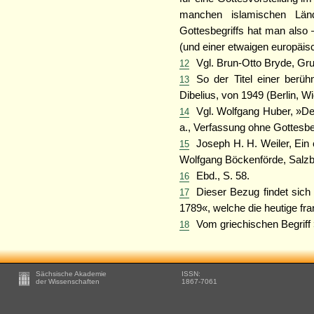
manchen islamischen Län
Gottesbegriffs hat man also 
(und einer etwaigen europäisc
Vgl. Brun-Otto Bryde, Gr
12
So der Titel einer berüh
13
Dibelius, von 1949 (Berlin, W
Vgl. Wolfgang Huber, »Der
14
a., Verfassung ohne Gottesbe
Joseph H. H. Weiler, Ein
15
Wolfgang Böckenförde, Salz
Ebd., S. 58.
16
Dieser Bezug findet sic
17
1789«, welche die heutige fr
Vom griechischen Begriff 
18
Footer
Sächsische Akademie
ISSN:
-
der Wissenschaften
1867-7061
Zusätzliche
Informationen