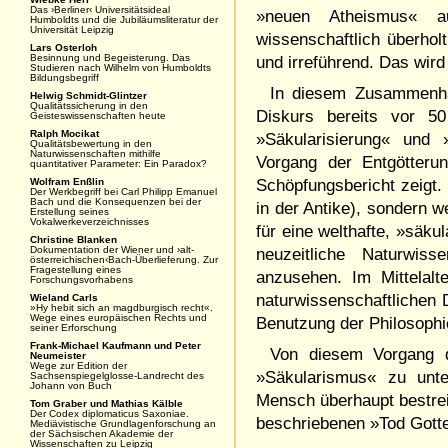
Das ›Berliner‹ Universitätsideal
»neuen Atheismus« au
Humboldts und die Jubiläumsliteratur der
Universität Leipzig
wissenschaftlich überhol
Lars Osterloh
Besinnung und Begeisterung. Das
und irreführend. Das wir
Studieren nach Wilhelm von Humboldts
Bildungsbegriff
In diesem Zusammenhan
Helwig Schmidt-Glintzer
Qualitätssicherung in den
Diskurs bereits vor 50
Geisteswissenschaften heute
Ralph Mocikat
»Säkularisierung« und 
Qualitätsbewertung in den
Naturwissenschaften mithilfe
Vorgang der Entgötteru
quantitativer Parameter: Ein Paradox?
Wolfram Enßlin
Schöpfungsbericht zeigt.
Der Werkbegriff bei Carl Philipp Emanuel
Bach und die Konsequenzen bei der
in der Antike), sondern w
Erstellung seines
Vokalwerkeverzeichnisses
für eine welthafte, »säku
Christine Blanken
Dokumentation der Wiener und ›alt-
neuzeitliche Naturwis
österreichischen‹Bach-Überlieferung. Zur
Fragestellung eines
anzusehen. Im Mittelalte
Forschungsvorhabens
naturwissenschaftlichen
Wieland Carls
»Hy hebit sich an magdburgisch recht«.
Wege eines europäischen Rechts und
Benutzung der Philosophi
seiner Erforschung
Frank-Michael Kaufmann und Peter
Von diesem Vorgang d
Neumeister
Wege zur Edition der
»Säkularismus« zu unt
Sachsenspiegelglosse-Landrecht des
Johann von Buch
Mensch überhaupt bestrei
Tom Graber und Mathias Kälble
Der Codex diplomaticus Saxoniae.
beschriebenen »Tod Gott
Mediävistische Grundlagenforschung an
der Sächsischen Akademie der
Wissenschaften zu Leipzig