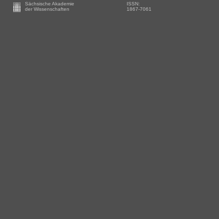
Footer
Sächsische Akademie
ISSN:
-
der Wissenschaften
1867-7061
Zusätzliche
Informationen