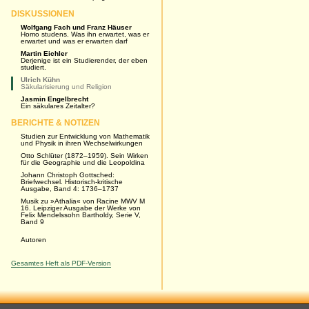
DISKUSSIONEN
Wolfgang Fach und Franz Häuser
Homo studens. Was ihn erwartet, was er
erwartet und was er erwarten darf
Martin Eichler
Derjenige ist ein Studierender, der eben
studiert.
Ulrich Kühn
Säkularisierung und Religion
Jasmin Engelbrecht
Ein säkulares Zeitalter?
BERICHTE & NOTIZEN
Studien zur Entwicklung von Mathematik
und Physik in ihren Wechselwirkungen
Otto Schlüter (1872–1959). Sein Wirken
für die Geographie und die Leopoldina
Johann Christoph Gottsched:
Briefwechsel. Historisch-kritische
Ausgabe, Band 4: 1736–1737
Musik zu »Athalia« von Racine MWV M
16. Leipziger Ausgabe der Werke von
Felix Mendelssohn Bartholdy, Serie V,
Band 9
Autoren
Gesamtes Heft als PDF-Version