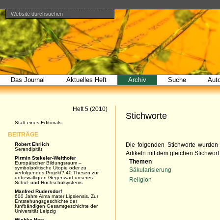
Website durchsuchen
Direkt
Benutzerspezifische
Bereiche
zum
Werkzeuge
Erweiterte
Inhalt
Suche…
|
Direkt
zur
Navigation
Das Journal
Aktuelles Heft
Archiv
Suche
Aut
Artikel
Heft 5 (2010)
Stichworte
Navigation
Statt eines Editorials
BEITRÄGE
Robert Ehrlich
Die folgenden Stichworte wurden 
Serendipität
Artikeln mit dem gleichen Stichwort
Pirmin Stekeler-Weithofer
Themen
Europäischer Bildungsraum –
symbolpolitische Utopie oder zu
Säkularisierung
verfolgendes Projekt? 40 Thesen zur
unbewältigten Gegenwart unseres
Religion
Schul- und Hochschulsystems
Manfred Rudersdorf
600 Jahre Alma mater Lipsiensis. Zur
Entstehungsgeschichte der
fünfbändigen Gesamtgeschichte der
Universität Leipzig
Wiebke Herr