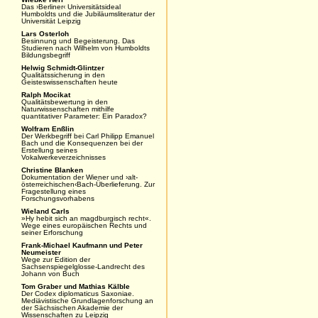
Das ›Berliner‹ Universitätsideal
Humboldts und die Jubiläumsliteratur der
Universität Leipzig
Lars Osterloh
Besinnung und Begeisterung. Das
Studieren nach Wilhelm von Humboldts
Bildungsbegriff
Helwig Schmidt-Glintzer
Qualitätssicherung in den
Geisteswissenschaften heute
Ralph Mocikat
Qualitätsbewertung in den
Naturwissenschaften mithilfe
quantitativer Parameter: Ein Paradox?
Wolfram Enßlin
Der Werkbegriff bei Carl Philipp Emanuel
Bach und die Konsequenzen bei der
Erstellung seines
Vokalwerkeverzeichnisses
Christine Blanken
Dokumentation der Wiener und ›alt-
österreichischen‹Bach-Überlieferung. Zur
Fragestellung eines
Forschungsvorhabens
Wieland Carls
»Hy hebit sich an magdburgisch recht«.
Wege eines europäischen Rechts und
seiner Erforschung
Frank-Michael Kaufmann und Peter
Neumeister
Wege zur Edition der
Sachsenspiegelglosse-Landrecht des
Johann von Buch
Tom Graber und Mathias Kälble
Der Codex diplomaticus Saxoniae.
Mediävistische Grundlagenforschung an
der Sächsischen Akademie der
Wissenschaften zu Leipzig