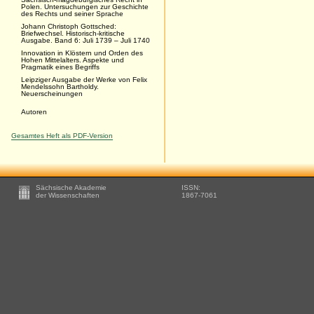
Polen. Untersuchungen zur Geschichte
des Rechts und seiner Sprache
Johann Christoph Gottsched:
Briefwechsel. Historisch-kritische
Ausgabe. Band 6: Juli 1739 – Juli 1740
Innovation in Klöstern und Orden des
Hohen Mittelalters. Aspekte und
Pragmatik eines Begriffs
Leipziger Ausgabe der Werke von Felix
Mendelssohn Bartholdy.
Neuerscheinungen
Autoren
Gesamtes Heft als PDF-Version
Footer
Sächsische Akademie
ISSN:
-
der Wissenschaften
1867-7061
Zusätzliche
Informationen