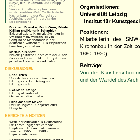
Stoye, Ilka Hausmann und Philipp
Organisationen:
Rinn
Von der Künstlerschöpfung zum
multiauktorialen Werk. Großstädtischer
Universität Leipzig
Kirchenbau und der Wandel des
Architekturbegriffs in der Ära der
Institut für Kunstgesc
Modernisierung
Burkhard Boemke, Kevin Grau, Kristin
Kißling und Hendrik Schneider
Positionen:
Evidenzbasierte Kriminalprävention im
Unternehmen. Wirksamkeit von
Mitarbeiterin des SMWK
Compliance-Maßnahmen in der
deutschen Wirtschaft – Ein empirisches
Kirchenbau in der Zeit be
Forschungsvorhaben
Markus Kirchhoff
1880–1930)
Neuere politische Geschichte der Juden.
Zu einem Themenfeld der Enzyklopädie
jüdischer Geschichte und Kultur
Beiträge:
DISKUSSIONEN
Von der Künstlerschöpfu
Erich Thies
Über die Idee eines nationalen
und der Wandel des Archit
Bildungsrats. Ein Beitrag zur
Bildungspolitik
Eva-Maria Stange
Bildung als nationale
Gemeinschaftsaufgabe
Hans Joachim Meyer
Der Bildungsrat – Gespenst oder
Neugeburt?
BERICHTE & NOTIZEN
Wege der Aufklärung in Deutschland.
Die Forschungsgeschichte von
Empfindsamkeit und Jakobinismus
zwischen 1965 und 1990 in
Experteninterviews
Sächsisch-magdeburgisches Recht in