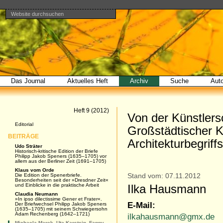
Website durchsuchen
Direkt
Benutzerspezifische
Bereiche
zum
Werkzeuge
Erweiterte
Inhalt
Suche…
|
Direkt
zur
Navigation
Das Journal
Aktuelles Heft
Archiv
Suche
Aut
Artikel
Heft 9 (2012)
Von der Künstlers
Navigation
Editorial
Großstädtischer 
BEITRÄGE
Architekturbegriff
Udo Sträter
Historisch-kritische Edition der Briefe
Philipp Jakob Speners (1635–1705) vor
allem aus der Berliner Zeit (1691–1705)
Klaus vom Orde
Die Edition der Spenerbriefe.
Stand vom: 07.11.2012
Besonderheiten seit der »Dresdner Zeit«
und Einblicke in die praktische Arbeit
Ilka Hausmann
Claudia Neumann
»In ipso dilectissime Gener et Frater«.
E-Mail:
Der Briefwechsel Philipp Jakob Speners
(1635–1705) mit seinem Schwiegersohn
Adam Rechenberg (1642–1721)
ilkahausmann@gmx.de
Michaela Marek, Uta Karstein, Fanny