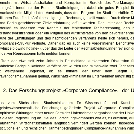
ermehrt mit Wirtschaftsstraftaten und Korruption im Bereich des Top-Manag
etrugsfall innerhalb der Berliner Stadtreinigung ist dabei ein gutes Beispiel 
eranlasste ein Mitglied des Vorstands, dass den Bürgern der Stadt überhöhte T
illionen Euro für die Abfallbeseitigung in Rechnung gestellt wurden. Durch diese
and Berlin geschlossene Zielvereinbarung erfüllt werden. Der Leiter der Recht
nterließ es indessen trotz Kenntnis der fehlerhaften Tarifberechnung, den 
orstandsvorsitzenden oder ein Mitglied des Aufsichtsrates von den bevorstehenden
aufe der Ermittlungen und des nachfolgenden Verfahrens stellte sich heraus,
ompliance-Struktur verfügte. Daher gab es auch keine vordefinierten Berichts
»whistle blowing hotline«), über das der Leiter der Rechts­abteilung/Innenrevision 
ngst vor Repressionen hätte melden können.
Trotz der etwa seit zehn Jahren in Deutschland kursierenden Diskussion ü
ahlreiche Fachpublikationen veröffentlicht wurden und mittlerweile zwei Fachzei
st weitgehend ungeklärt, ob es mithilfe der unter dem Begriff C
räventionsmaßnahmen gelingt, Wirtschaftskriminalität im Unternehmen langfristig 
2. Das Forschungsprojekt »Corporate Compliance« der U
as vom Sächsischen Staatsministerium für Wissenschaft und Kun
geisteswissenschaftliche Forschung« geförderte Projekt »Corporate Compl
mpirische Wirkungen ­einer neuen Form der Unternehmensorganisation« der Univer
n dieser Fragestellung an. Ziel des Forschungsvorhabens war es, zu ermitteln, 
aßnahmen Wirtschaftsstraftaten langfristig verhindert werden können, insbeso
nstitutionellen und rechtlichen Rahmenbedingungen Compliance-Maßnahmen Wirk