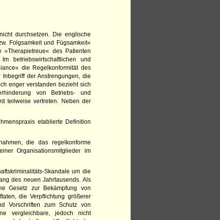
nicht durchsetzen. Die englische
zw. Folgsamkeit und Fügsamkeit«
e »Therapietreue« des Patienten
m betriebswirtschaftlichen und
liance« die Regelkonformität des
nbegriff der Anstrengungen, die
h ­enger verstanden bezieht sich
rhinderung von Betriebs- und
d teilweise vertreten. Neben der
.
hmenspraxis etablierte Definition
ßnahmen, die das regelkonforme
iner Organisationsmitglieder im
ftskriminalitäts-Skandale um die
ang des neuen Jahrtausends. Als
che Gesetz zur Bekämpfung von
taten, die Verpflichtung größerer
nd Vorschriften zum Schutz von
e vergleichbare, jedoch nicht