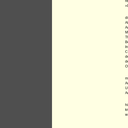
r
»
d
A
A
M
T
B
I
C
d
d
O
m
A
U
A
h
k
w