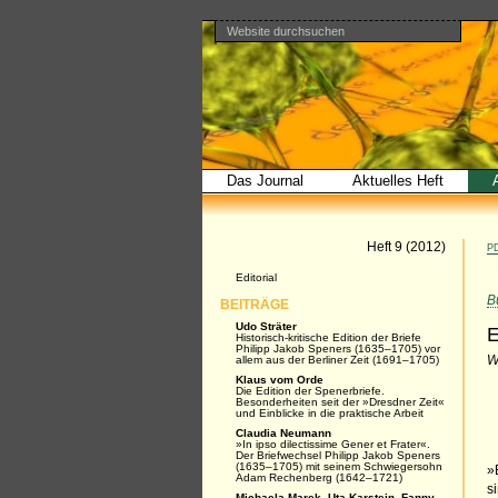
Website durchsuchen
Direkt
Benutzerspezifische
Bereiche
zum
Werkzeuge
Erweiterte
Inhalt
Suche…
|
Direkt
zur
Navigation
Das Journal
Aktuelles Heft
Artikel
Heft 9 (2012)
PD
Navigation
Editorial
B
BEITRÄGE
Udo Sträter
E
Historisch-kritische Edition der Briefe
Philipp Jakob Speners (1635–1705) vor
allem aus der Berliner Zeit (1691–1705)
W
Klaus vom Orde
Die Edition der Spenerbriefe.
Besonderheiten seit der »Dresdner Zeit«
und Einblicke in die praktische Arbeit
Claudia Neumann
»In ipso dilectissime Gener et Frater«.
Der Briefwechsel Philipp Jakob Speners
(1635–1705) mit seinem Schwiegersohn
»
Adam Rechenberg (1642–1721)
s
Michaela Marek, Uta Karstein, Fanny