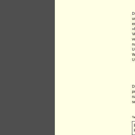
D
u
e
»
V
v
n
U
W
U
D
p
n
s
Ta