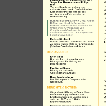
v
Stoye, Ilka Hausmann und Philipp
Rinn
B
Von der Künstlerschöpfung zum
multiauktorialen Werk. Großstädtischer
v
Kirchenbau und der Wandel des
Architekturbegriffs in der Ära der
M
Modernisierung
L
Burkhard Boemke, Kevin Grau, Kristin
u
Kißling und Hendrik Schneider
Evidenzbasierte Kriminalprävention im
V
Unternehmen. Wirksamkeit von
Compliance-Maßnahmen in der
L
deutschen Wirtschaft – Ein empirisches
C
Forschungsvorhaben
(
Markus Kirchhoff
Neuere politische Geschichte der Juden.
A
Zu einem Themenfeld der Enzyklopädie
jüdischer Geschichte und Kultur
DISKUSSIONEN
z
i
Erich Thies
Über die Idee eines nationalen
P
Bildungsrats. Ein Beitrag zur
Bildungspolitik
Eva-Maria Stange
Bildung als nationale
Gemeinschaftsaufgabe
Hans Joachim Meyer
Der Bildungsrat – Gespenst oder
D
Neugeburt?
»
BERICHTE & NOTIZEN
e
Wege der Aufklärung in Deutschland.
a
Die Forschungsgeschichte von
Empfindsamkeit und Jakobinismus
M
zwischen 1965 und 1990 in
i
Experteninterviews
Sächsisch-magdeburgisches Recht in