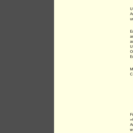
U
A
u
E
a
a
U
O
E
M
C
F
»
A
w