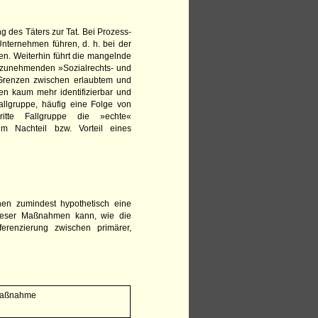
g des Täters zur Tat. Bei Prozess-
nternehmen führen, d. h. bei der
hen. Weiterhin führt die mangelnde
er zunehmenden »Sozialrechts- und
Grenzen zwischen erlaubtem und
ien kaum mehr identifizierbar und
allgruppe, häufig eine Folge von
tte Fallgruppe die »echte«
zum Nachteil bzw. Vorteil eines
en zumindest hypothetisch eine
 dieser Maßnahmen kann, wie die
ferenzierung zwischen primärer,
Maßnahme