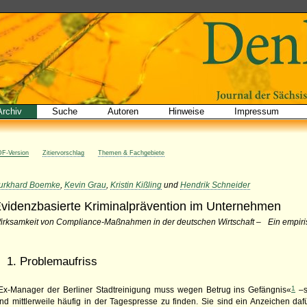
Archiv
Suche
Autoren
Hinweise
Impressum
F-Version
Zitiervorschlag
Themen & Fachgebiete
urkhard Boemke
,
Kevin Grau
,
Kristin Kißling
und
Hendrik Schneider
videnzbasierte Kriminalprävention im Unternehmen
irksamkeit von Compliance-Maßnahmen in der deutschen Wirtschaft – Ein empi
1. Problemaufriss
1
Ex-Manager der Berliner Stadtreinigung muss wegen Betrug ins Gefängnis«
–s
ind mittlerweile häufig in der Tagespresse zu finden. Sie sind ein Anzeichen dafü