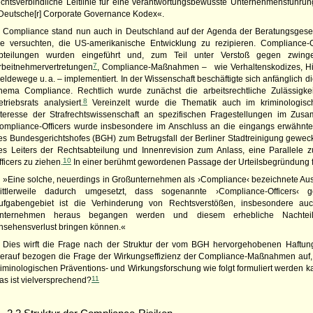
echtsverbindliche Leitlinie für eine verantwortungsbewusste Unternehmensführung 
Deutsche[r] Corporate Governance Kodex«.
Compliance stand nun auch in Deutschland auf der Agenda der Beratungsgese
ie versuchten, die
US
-amerikanische Entwicklung zu rezipieren. Compliance-
bteilungen wurden eingeführt und, zum Teil unter Verstoß gegen zwing
7
rbeitnehmervertretungen
, Compliance-Maßnahmen – wie Verhaltenskodizes, Hin
eldewege u. a. – implementiert. In der Wissenschaft beschäftigte sich anfänglich di
hema Compliance. Rechtlich wurde zunächst die arbeitsrechtliche Zulässigk
8
etriebsrats analysiert.
Vereinzelt wurde die Thematik auch im kriminologisch
nteresse der Strafrechtswissenschaft an spezifischen Fragestellungen im Zu
ompliance-Officers wurde insbesondere im Anschluss an die eingangs erwähnte
es Bundesgerichtshofes (
BGH
) zum Betrugsfall der Berliner Stadtreinigung geweck
es Leiters der Rechtsabteilung und Innenrevision zum Anlass, eine Parallele 
10
fficers zu ziehen.
In einer berühmt gewordenen Passage der Urteilsbegründung f
»Eine solche, neuerdings in Großunternehmen als ›Compliance‹ bezeichnete Ausr
ittlerweile dadurch umgesetzt, dass sogenannte ›Compliance-Officers‹
ufgabengebiet ist die Verhinderung von Rechtsverstößen, insbesondere au
nternehmen heraus begangen werden und diesem erhebliche Nachteile
nsehensverlust bringen können.«
Dies wirft die Frage nach der Struktur der vom
BGH
hervorgehobenen Haftung
ierauf bezogen die Frage der Wirkungseffizienz der Compliance-Maßnahmen auf, 
riminologischen Präventions- und Wirkungsforschung wie folgt formuliert werden ka
11
as ist vielversprechend?