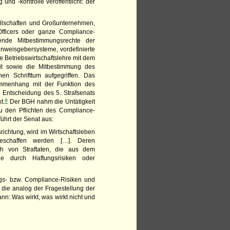
und -kontrolle veröffentlicht: der
llschaften und Großunternehmen,
Officers oder ganze Compliance-
ende Mitbestimmungsrechte der
weisgebersysteme, vordefinierte
e Betriebswirtschaftslehre mit dem
eit sowie die Mitbestimmung des
en Schrifttum aufgegriffen. Das
sammenhang mit der Funktion des
 Entscheidung des 5. Strafsenats
9
t.
Der
BGH
nahm die Untätigkeit
zu den Pflichten des Compliance-
ührt der Senat aus:
ichtung, wird im Wirtschaftsleben
 geschaffen werden […]. Deren
ch von Straftaten, die aus dem
 durch Haftungsrisiken oder
s- bzw. Compliance-Risiken und
die analog der Fragestellung der
nn: Was wirkt, was wirkt nicht und