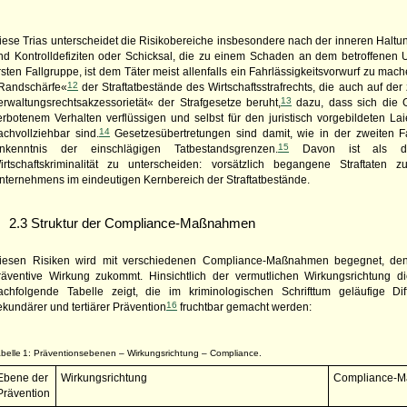
iese Trias unterscheidet die Risikobereiche insbesondere nach der inneren Haltun
nd Kontrolldefiziten oder Schicksal, die zu einem Schaden an dem betroffenen U
rsten Fallgruppe, ist dem Täter meist allenfalls ein Fahrlässigkeitsvorwurf zu mac
12
Randschärfe«
der Straftatbestände des Wirtschaftsstrafrechts, die auch auf d
13
erwaltungsrechtsakzessorietät« der Strafgesetze beruht,
dazu, dass sich die 
erbotenem Verhalten verflüssigen und selbst für den juristisch vorgebildeten La
14
achvollziehbar sind.
Gesetzesübertretungen sind damit, wie in der zweiten F
15
nkenntnis der einschlägigen Tatbestandsgrenzen.
Davon ist als dri
irtschaftskriminalität zu unterscheiden: vorsätzlich begangene Straftaten 
nternehmens im eindeutigen Kernbereich der Straftatbestände.
2.3 Struktur der Compliance-Maßnahmen
iesen Risiken wird mit verschiedenen Compliance-Maßnahmen begegnet, den
räventive Wirkung zukommt. Hinsichtlich der vermutlichen Wirkungsrichtung
achfolgende Tabelle zeigt, die im kriminologischen Schrifttum geläufige Dif
16
ekundärer und tertiärer Prävention
fruchtbar gemacht werden:
belle 1: Präventionsebenen – Wirkungsrichtung – Compliance.
Ebene der
Wirkungsrichtung
Compliance-
Prävention