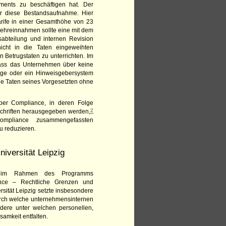
ements zu beschäftigen hat. Der
für diese Bestandsaufnahme. Hier
arife in einer Gesamthöhe von 23
 Mehreinnahmen sollte eine mit dem
sabteilung und internen Revision
nicht in die Taten eingeweihten
 Betrugstaten zu unterrichten. Im
 dass das Unternehmen über keine
wege oder ein Hinweisgebersystem
die Taten seines Vorgesetzten ohne
ber Compliance, in deren Folge
2
tschriften herausgegeben werden,
ompliance zusammengefassten
zu reduzieren.
niversität Leipzig
st im Rahmen des Programms
iance – Rechtliche Grenzen und
sität Leipzig setzte insbesondere
durch welche unternehmensinternen
ndere unter welchen personellen,
samkeit entfalten.