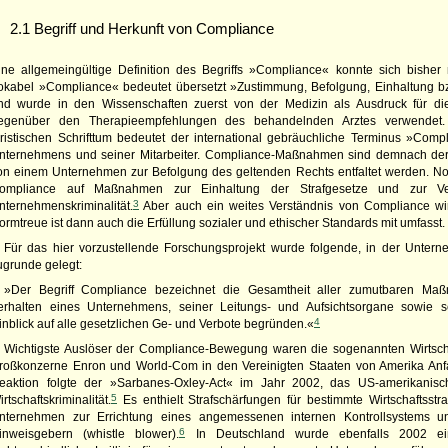
2.1 Begriff und Herkunft von Compliance
ine allgemeingültige Definition des Begriffs »Compliance« konnte sich bisher 
okabel »Compliance« bedeutet übersetzt »Zustimmung, Befolgung, Einhaltung b
nd wurde in den Wissenschaften zuerst von der Medizin als Ausdruck für di
egenüber den Therapieempfehlungen des behandelnden Arztes verwendet. I
uristischen Schrifttum bedeutet der international gebräuchliche Terminus »Comp
nternehmens und seiner Mitarbeiter. Compliance-Maßnahmen sind demnach der I
on einem Unternehmen zur Befolgung des geltenden Rechts entfaltet werden. Noc
ompliance auf Maßnahmen zur Einhaltung der Strafgesetze und zur Ve
3
nternehmenskriminalität.
Aber auch ein weites Verständnis von Compliance wir
ormtreue ist dann auch die Erfüllung sozialer und ethischer Standards mit umfasst
Für das hier vorzustellende Forschungsprojekt wurde folgende, in der Unterne
ugrunde gelegt:
»Der Begriff Compliance bezeichnet die Gesamtheit aller zumutbaren Ma
erhalten eines Unternehmens, seiner Leitungs- und Aufsichtsorgane sowie se
4
inblick auf alle gesetzlichen Ge- und Verbote begründen.«
Wichtigste Auslöser der Compliance-Bewegung waren die sogenannten Wirtscha
roßkonzerne Enron und World-Com in den Vereinigten Staaten von Amerika Anf
eaktion folgte der »Sarbanes-Oxley-Act« im Jahr 2002, das
US
-amerikanis
5
irtschaftskriminalität.
Es enthielt Strafschärfungen für bestimmte Wirtschaftsstraf
nternehmen zur Errichtung eines angemessenen internen Kontrollsystems u
6
inweisgebern (whistle blower).
In Deutschland wurde ebenfalls 2002 ein