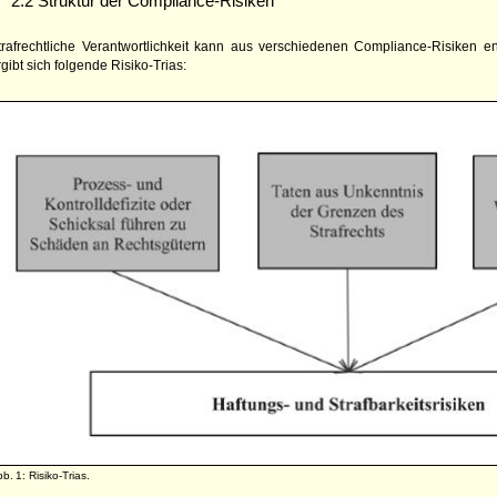
2.2 Struktur der Compliance-Risiken
trafrechtliche Verantwortlichkeit kann aus verschiedenen Compliance-Risiken e
rgibt sich folgende Risiko-Trias:
b. 1: Risiko-Trias.