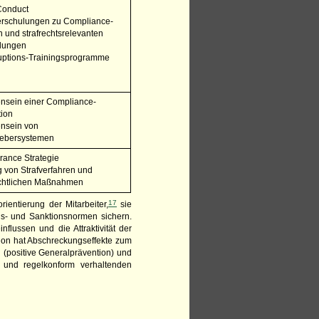
 Conduct
terschulungen zu Compliance-
 und strafrechtsrelevanten
llungen
ruptions-Trainingsprogramme
nsein einer Compliance-
tion
nsein von
ebersystemen
erance Strategie
g von Strafverfahren und
echtlichen Maßnahmen
17
entierung der Mitarbeiter,
sie
ens- und Sanktionsnormen sichern.
lussen und die Attraktivität der
ntion hat Abschreckungseffekte zum
(positive Generalprävention) und
 und regelkonform verhaltenden