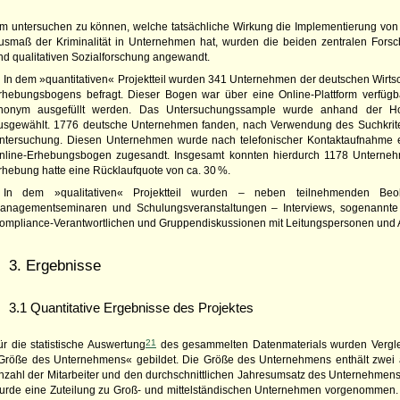
m untersuchen zu können, welche tatsächliche Wirkung die Implementierung v
usmaß der Kriminalität in Unternehmen hat, wurden die beiden zentralen Fors
nd qualitativen Sozialforschung angewandt.
In dem »quantitativen« Projektteil wurden 341 Unternehmen der deutschen Wirtsch
rhebungsbogens befragt. Dieser Bogen war über eine Online-Plattform verfüg
nonym ausgefüllt werden. Das Untersuchungssample wurde anhand der H
usgewählt. 1776 deutsche Unternehmen fanden, nach Verwendung des Suchkrit
ntersuchung. Diesen Unternehmen wurde nach telefonischer Kontaktaufnahme 
nline-Erhebungsbogen zugesandt. Insgesamt konnten hierdurch 1178 Unternehm
rhebung hatte eine Rücklaufquote von ca. 30 %.
In dem »qualitativen« Projektteil wurden – neben teilnehmenden Beo
anagementseminaren und Schulungsveranstaltungen – Interviews, sogenannte
ompliance-Verantwortlichen und Gruppendiskussionen mit Leitungspersonen und 
3. Ergebnisse
3.1 Quantitative Ergebnisse des Projektes
21
ür die statistische Auswertung
des gesammelten Datenmaterials wurden Vergle
Größe des Unternehmens« gebildet. Die Größe des Unternehmens enthält zwei 
nzahl der Mitarbeiter und den durchschnittlichen Jahresumsatz des Unternehmens.
urde eine Zuteilung zu Groß- und mittelständischen Unternehmen vorgenommen