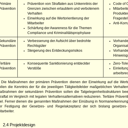
Primäre
Prävention von Straftaten aus Unkenntnis der
Code of
Prävention
Grenzen zwischen erlaubtem und verbotenem
Mitarbei
Verhalten
Produkten
Einwirkung auf die Wertorientierung der
Frageste
Mitarbeiter
Anti-Kor
Schärfung der Awareness für die Themen
Compliance und Kriminalitätsprophylaxe
Sekundäre
Verbesserung der Aufsicht über bedrohte
Vorhande
Prävention
Rechtsgüter
Organisa
Steigerung des Entdeckungsrisikos
Vorhande
Hinweisg
Tertiäre
Konsequente Sanktionierung entdeckter
Zero-Tol
Prävention
Verstöße
Einleitun
arbeitsr
Die Maßnahmen der primären Prävention dienen der Einwirkung auf die Wertori
ollen die Kenntnis der für die jewei­ligen Tätigkeitsfelder maßgeblichen Verhalt
aßnahmen der sekundären Prävention sollen die Tatgelegenheitsstrukturen beeinf
traftat im Vergleich mit legalen Verhaltensalternativen reduzieren. Tertiäre Präve
iel. Ferner dienen die genannten Maßnahmen der Einübung in Normanerkennung 
er Festigung der Gesetzes- und Regelakzeptanz der sich bislang gesetzes-
itarbeiter.
2.4 Projektdesign