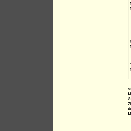
s
M
S
Z
d
M