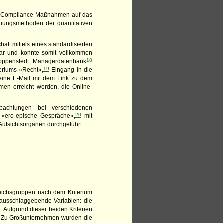
on Compliance-Maßnahmen auf das
chungsmethoden der quantitativen
aft mittels eines standardisierten
bar und konnte somit vollkommen
18
oppenstedt Managerdatenbank
19
eriums »Recht«,
Eingang in die
eine E-Mail mit dem Link zu dem
en erreicht werden, die Online-
bachtungen bei verschiedenen
20
 »ero-epische Gespräche«,
mit
Aufsichtsorganen durchgeführt.
ichsgruppen nach dem Kriterium
ausschlaggebende Variablen: die
 Aufgrund dieser beiden Kriterien
. Zu Großunternehmen wurden die