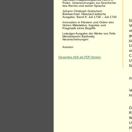
Polen. Untersuchungen zur Geschichte
des Rechts und seiner Sprache
Johann Christoph Gottsched:
Briefwechsel. Historisch-kritische
Ausgabe. Band 6: Juli 1739 – Juli 1740
E
Innovation in Klöstern und Orden des
Hohen Mittelalters. Aspekte und
V
Pragmatik eines Begriffs
u
Leipziger Ausgabe der Werke von Felix
g
Mendelssohn Bartholdy.
Neuerscheinungen
j
U
Autoren
v
C
Gesamtes Heft als PDF-Version
U
N
z
V
H
G
R
W
U
H