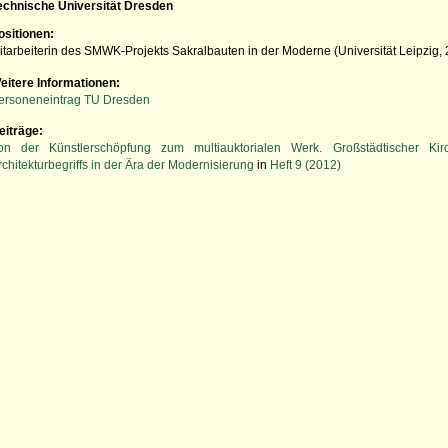
echnische Universität Dresden
ositionen:
itarbeiterin des SMWK-Projekts Sakralbauten in der Moderne (Universität Leipzig,
eitere Informationen:
ersoneneintrag TU Dresden
eiträge:
on der Künstlerschöpfung zum multiauktorialen Werk. Großstädtischer 
rchitekturbegriffs in der Ära der Modernisierung
in
Heft 9 (2012)