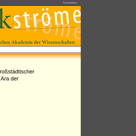
Anmelden
roßstädtischer
 Ära der