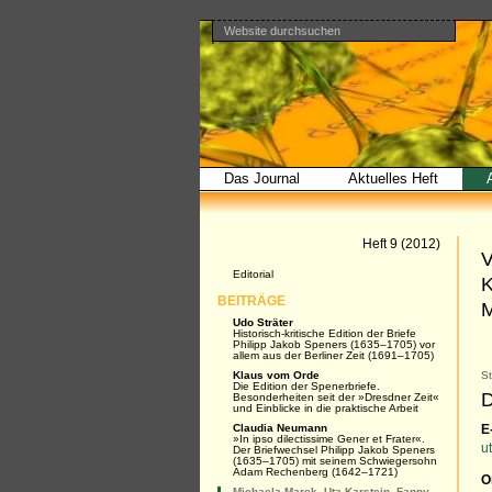
Website durchsuchen
Direkt
Benutzerspezifische
Bereiche
zum
Werkzeuge
Erweiterte
Inhalt
Suche…
|
Direkt
zur
Navigation
Das Journal
Aktuelles Heft
Artikel
Heft 9 (2012)
V
Navigation
Editorial
K
BEITRÄGE
M
Udo Sträter
Historisch-kritische Edition der Briefe
Philipp Jakob Speners (1635–1705) vor
allem aus der Berliner Zeit (1691–1705)
Klaus vom Orde
S
Die Edition der Spenerbriefe.
D
Besonderheiten seit der »Dresdner Zeit«
und Einblicke in die praktische Arbeit
Claudia Neumann
E
»In ipso dilectissime Gener et Frater«.
u
Der Briefwechsel Philipp Jakob Speners
(1635–1705) mit seinem Schwiegersohn
Adam Rechenberg (1642–1721)
O
Michaela Marek, Uta Karstein, Fanny