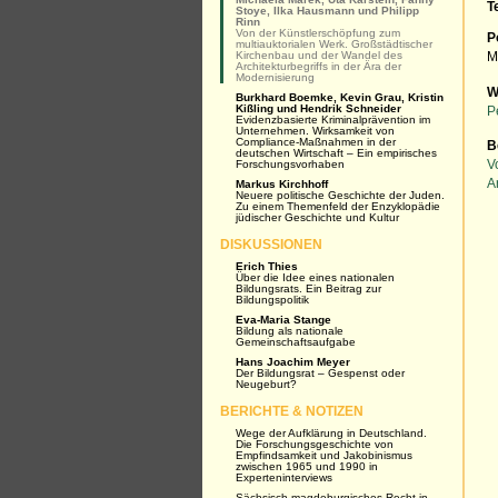
T
Stoye, Ilka Hausmann und Philipp
Rinn
Von der Künstlerschöpfung zum
P
multiauktorialen Werk. Großstädtischer
Kirchenbau und der Wandel des
M
Architekturbegriffs in der Ära der
Modernisierung
W
Burkhard Boemke, Kevin Grau, Kristin
Kißling und Hendrik Schneider
P
Evidenzbasierte Kriminalprävention im
Unternehmen. Wirksamkeit von
Compliance-Maßnahmen in der
B
deutschen Wirtschaft – Ein empirisches
Forschungsvorhaben
V
A
Markus Kirchhoff
Neuere politische Geschichte der Juden.
Zu einem Themenfeld der Enzyklopädie
jüdischer Geschichte und Kultur
DISKUSSIONEN
Erich Thies
Über die Idee eines nationalen
Bildungsrats. Ein Beitrag zur
Bildungspolitik
Eva-Maria Stange
Bildung als nationale
Gemeinschaftsaufgabe
Hans Joachim Meyer
Der Bildungsrat – Gespenst oder
Neugeburt?
BERICHTE & NOTIZEN
Wege der Aufklärung in Deutschland.
Die Forschungsgeschichte von
Empfindsamkeit und Jakobinismus
zwischen 1965 und 1990 in
Experteninterviews
Sächsisch-magdeburgisches Recht in