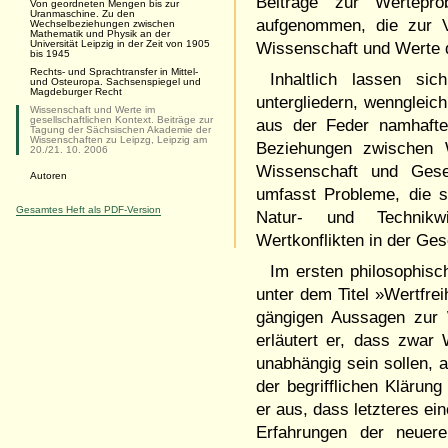
Beiträge zur Wertepro
Von geordneten Mengen bis zur
Uranmaschine. Zu den
aufgenommen, die zur 
Wechselbeziehungen zwischen
Mathematik und Physik an der
Universität Leipzig in der Zeit von 1905
Wissenschaft und Werte 
bis 1945
Rechts- und Sprachtransfer in Mittel-
Inhaltlich lassen si
und Osteuropa. Sachsenspiegel und
Magdeburger Recht
untergliedern, wenngleich
Wissenschaft und Werte im
gesellschaftlichen Kontext. Beiträge zur
aus der Feder namhafte
Tagung der Sächsischen Akademie der
Wissenschaften zu Leipzg, Leipzig am
Beziehungen zwischen 
20./21. 10. 2006
Wissenschaft und Gesel
Autoren
umfasst Probleme, die s
Gesamtes Heft als PDF-Version
Natur- und Technikwi
Wertkonflikten in der Ges
Im ersten philosophisc
unter dem Titel »Wertfre
gängigen Aussagen zur W
erläutert er, dass zwa
unabhängig sein sollen, a
der begrifflichen Klärun
er aus, dass letzteres ei
Erfahrungen der neuere