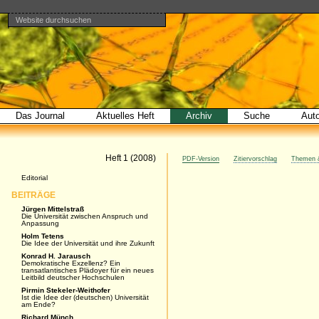
Website durchsuchen
Direkt
Benutzerspezifische
Bereiche
zum
Werkzeuge
Erweiterte
Inhalt
Suche…
|
Direkt
zur
Navigation
Das Journal
Aktuelles Heft
Archiv
Suche
Aut
Artikel
Heft 1 (2008)
PDF-Version
Zitiervorschlag
Themen &
Navigation
Editorial
BEITRÄGE
Jürgen Mittelstraß
Die Universität zwischen Anspruch und
Anpassung
Holm Tetens
Die Idee der Universität und ihre Zukunft
Konrad H. Jarausch
Demokratische Exzellenz? Ein
transatlantisches Plädoyer für ein neues
Leitbild deutscher Hochschulen
Pirmin Stekeler-Weithofer
Ist die Idee der (deutschen) Universität
am Ende?
Richard Münch