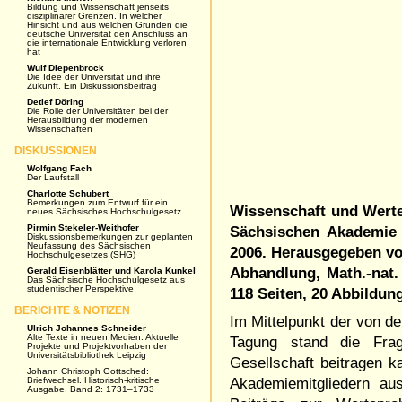
Bildung und Wissenschaft jenseits
disziplinärer Grenzen. In welcher
Hinsicht und aus welchen Gründen die
deutsche Universität den Anschluss an
die internationale Entwicklung verloren
hat
Wulf Diepenbrock
Die Idee der Universität und ihre
Zukunft. Ein Diskussionsbeitrag
Detlef Döring
Die Rolle der Universitäten bei der
Herausbildung der modernen
Wissenschaften
DISKUSSIONEN
Wolfgang Fach
Der Laufstall
Charlotte Schubert
Bemerkungen zum Entwurf für ein
Wissenschaft und Werte
neues Sächsisches Hochschulgesetz
Pirmin Stekeler-Weithofer
Sächsischen Akademie 
Diskussionsbemerkungen zur geplanten
Neufassung des Sächsischen
2006.
Herausgegeben von 
Hochschulgesetzes (SHG)
Abhandlung, Math.-nat. K
Gerald Eisenblätter und Karola Kunkel
Das Sächsische Hochschulgesetz aus
studentischer Perspektive
118 Seiten, 20 Abbildung
BERICHTE & NOTIZEN
Im Mittelpunkt der von d
Ulrich Johannes Schneider
Alte Texte in neuen Medien. Aktuelle
Tagung stand die Frag
Projekte und Projektvorhaben der
Universitätsbibliothek Leipzig
Gesellschaft beitragen k
Johann Christoph Gottsched:
Briefwechsel. Historisch-kritische
Akademiemitgliedern au
Ausgabe. Band 2: 1731–1733