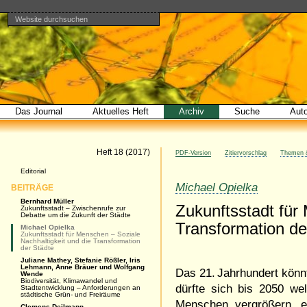
Website durchsuchen
Direkt
Benutzerspezifische
Bereiche
zum
Werkzeuge
Erweiterte
Inhalt
Suche…
|
Direkt
zur
Navigation
Das Journal
Aktuelles Heft
Archiv
Suche
Aut
Artikel
Heft 18 (2017)
PDF-Version
Zitiervorschlag
Themen &
Navigation
Editorial
Michael Opielka
BEITRÄGE
Bernhard Müller
Zukunftsstadt für
Zukunftsstadt – Zwischenrufe zur
Debatte um die Zukunft der Städte
Transformation d
Michael Opielka
Zukunftsstadt für Menschen – Soziale
Nachhaltigkeit und die Transformation
der Städte
Juliane Mathey, Stefanie Rößler, Iris
Lehmann, Anne Bräuer und Wolfgang
Das 21. Jahrhundert könn
Wende
Biodiversität, Klimawandel und
dürfte sich bis 2050 wel
Stadtentwicklung – Anforderungen an
städtische Grün- und Freiräume
Menschen vergrößern, e
Clemens Deilmann