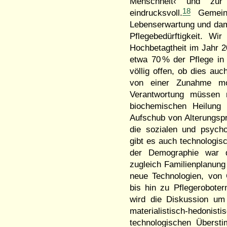
Menschheit‹ und zur 
18
eindrucksvoll.
Gemeins
Lebenserwartung und dami
Pflegebedürftigkeit. W
Hochbetagtheit im Jahr 
etwa 70 % der Pflege in 
völlig offen, ob dies au
von einer Zunahme mob
Verantwortung müssen n
biochemischen Heilung
Aufschub von Alterungsp
die sozialen und psycho
gibt es auch technologis
der Demographie war di
zugleich Familienplanung
neue Technologien, von 
bis hin zu Pflegerobote
wird die Diskussion um
materialistisch-hedon
technologischen Überst