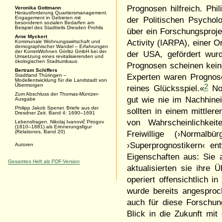
Prognosen hilfreich. Phi
Veronika Gottmann
Herausforderung Quartiersmanagement.
Engagement in Gebieten mit
der Politischen Psychol
besonderen sozialen Bedarfen am
Beispiel des Stadtteils Dresden Prohlis
über ein Forschungsproje
Arne Myckert
Activity (
IARPA
), einer 
Kommunale Wohnungswirtschaft und
demographischer Wandel – Erfahrungen
der KommWohnen Görlitz GmbH bei der
der
USA
, gefördert wu
Umsetzung eines revitalisierenden und
ökologischen Stadtumbaus
Prognosen scheinen kein
Bertram Schiffers
Stadtland Thüringen –
Experten waren Prognos
Modellentwicklung für die Landstadt von
Übermorgen
2
reines Glücksspiel.«
Noc
Zum Abschluss der Thomas-Müntzer-
gut wie nie im Nachhine
Ausgabe
Philipp Jakob Spener. Briefe aus der
sollten in einem mittle
Dresdner Zeit. Band 4: 1690–1691
von Wahrscheinlichkei
Lebensfragen. Nikolaj Ivanovič Pirogov
(1810–1881) als Erinnerungsfigur
(Relationes, Band 20)
Freiwillige (›Normal
›Superprognostikern‹ en
Autoren
Eigenschaften aus: Sie a
Gesamtes Heft als PDF-Version
aktualisierten sie ihre 
operiert offensichtlich i
wurde bereits angesproc
auch für diese Forschun
Blick in die Zukunft mit