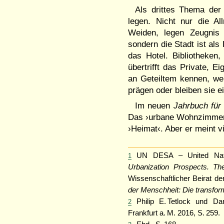
Als drittes Thema der
legen. Nicht nur die A
Weiden, legen Zeugnis 
sondern die Stadt ist als
das Hotel. Bibliotheken,
übertrifft das Private, E
an Geteiltem kennen, wer
prägen oder bleiben sie 
Im neuen
Jahrbuch für
Das ›urbane Wohnzimmer‹.
›Heimat‹. Aber er meint v
UN DESA – United Nati
1
Urbanization Prospects. T
Wissenschaftlicher Beirat d
der Menschheit: Die transform
Philip E. Tetlock und D
2
Frankfurt a. M. 2016, S. 259