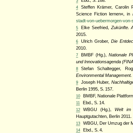
Ebd., S. 168.
3
Steffen Krämer, Carolin
4
Science Fiction lernen«, in
D
stadt-von-uebermorgen-von-s
Elke Seefried,
Zukünfte. 
5
2015.
Ulrich Grober,
Die Entdec
6
2010.
BMBF (Hg.),
Nationale P
7
und Innovationsagenda (FINA
Stefan Schaltegger, Ro
8
Environmental Management. Str
Joseph Huber,
Nachhaltige
9
Berlin 1995, S. 157.
BMBF, Nationale Plattform
10
Ebd., S. 14.
11
WBGU (Hg.),
Welt im 
12
Hauptgutachten, Berlin 2011
WBGU, Der Umzug der Men
13
Ebd., S. 4.
14