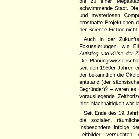
die zu einer Megastad
schwimmende Stadt. Die d
und mysteriösen Comput
ernsthafte Projektionen 
der Science-Fiction nich
Auch in der Zukunfts
Fokussierungen, wie Elk
Aufstieg und Krise der 
Die Planungswissenschaf
seit den 1950er Jahren 
der bekanntlich die Ökolo
entstand (der sächsische
6
Begründer)
– waren es d
vorausliegende Zeithor
hier: Nachhaltigkeit war 
Seit Ende des 19. Jahr
die sozialen, räumlich
insbesondere infolge de
Leitbilder versucht