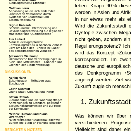
Siedlungsstruktur-Effizienz?
leben. Knapp 90 % dies
Matthias Lerm
Anpassung an die sich ändernden
werden in Asien und Afrik
klimatischen Verhältnisse durch
Synthese von Städtebau und
in nur etwas mehr als ei
Stadtdurchgrünung
Wird die Zukunftsstadt e
Sigrun Kabisch
Sozialräumliche Differenzierung und
Bevölkerungsentwicklung auf regionaler,
Dystopie zwischen Mega
städtischer und Quartiersebene
nicht geben, sondern ein
Tim Leibert
Aktuelle demographische
Entwicklungstrends in Sachsen- Anhalt:
Regulierungspotenz? Ich 
Licht am Ende des Tunnels im ›Labor
des demographischen Wandels‹?
wird das Konzept ›Zukun
Alexandra Weitkamp
korrespondiert. Im zwe
Ökonomische Rahmenbedingungen in
Klein- und Mittelstädten – Chancen und
Grenzen der Stadtentwicklung
deutsche und europäische 
DISKUSSIONEN
das Denkprogramm ›Soz
Achim Hahn
angelegt werden. Ziel wär
Zukunftsstadt – Teilhaben statt
Zuschauen
Zukunft zugleich menschl
Catrin Schmidt
Grüne Stadt: Urbanität und Natur
Stefan Rettich
1. Zukunftssta
Zuwanderung und die Wohnungsfrage:
Anmerkungen zu Standard, politischen
Steuerungsinstrumenten und zur Rolle
der Kommunen
Melanie Humann und Klaus
Was können wir über d
Overmeyer
Nutzergetragener Städtebau oder wie
verschiedenen Prognose
Bürger ihre Stadt an Planung beteiligen
Vielleicht sind daher e
BERICHTE & NOTIZEN