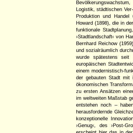
Bevölkerungswachstum, 
Logistik, städtischen V
Produktion und Handel 
Howard (1898), die in de
funktionale Stadtplanung
›Stadtlandschaft‹ von Ha
Bernhard Reichow (1959).
und sozial­räumlich dur
wurde spätestens seit
europäischen Stadtentwic
einem modernistisch-fun
der gebauten Stadt mit 
ökonomischen Transforma
zu ersten Ansätzen einer
im weltweiten Maßstab g
entstehen noch – haben
herausfordernde Gleich
konzeptionelle ­Innovat
›Genug‹, des ›Post-Gro
erscheint hier das in de