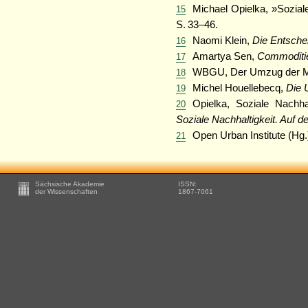
Michael Opielka, »Soziale
15
S. 33–46.
Naomi Klein,
Die Entschei
16
Amartya Sen,
Commoditie
17
WBGU, Der Umzug der Me
18
Michel Houellebecq,
Die 
19
Opielka, Soziale Nachha
20
Soziale Nachhaltigkeit. Auf d
Open Urban Institute (Hg.
21
Footer
Sächsische Akademie
ISSN:
-
der Wissenschaften
1867-7061
Zusätzliche
Informationen