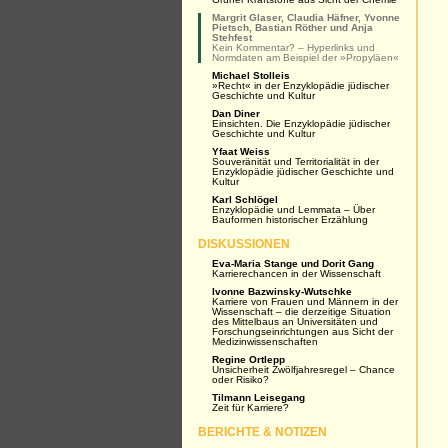
Margrit Glaser, Claudia Häfner, Yvonne
Pietsch, Bastian Röther und Anja
Stehfest
Kein Kommentar? – Hyperlinks und
Normdaten am Beispiel der »Propyläen«
Michael Stolleis
»Recht« in der Enzyklopädie jüdischer
Geschichte und Kultur
Dan Diner
Einsichten. Die Enzyklopädie jüdischer
Geschichte und Kultur
Yfaat Weiss
Souveränität und Territorialität in der
Enzyklopädie jüdischer Geschichte und
Kultur
Karl Schlögel
Enzyklopädie und Lemmata – Über
Bauformen historischer Erzählung
DISKUSSIONEN
Eva-Maria Stange und Dorit Gang
Karrierechancen in der Wissenschaft
Ivonne Bazwinsky-Wutschke
Karriere von Frauen und Männern in der
Wissenschaft – die derzeitige Situation
des Mittelbaus an Universitäten und
Forschungseinrichtungen aus Sicht der
Medizinwissenschaften
Regine Ortlepp
Unsicherheit Zwölfjahresregel – Chance
oder Risiko?
Tilmann Leisegang
Zeit für Karriere?
BERICHTE & NOTIZEN