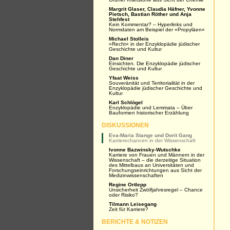
Margrit Glaser, Claudia Häfner, Yvonne
Pietsch, Bastian Röther und Anja
Stehfest
Kein Kommentar? – Hyperlinks und
Normdaten am Beispiel der »Propyläen«
Michael Stolleis
»Recht« in der Enzyklopädie jüdischer
Geschichte und Kultur
Dan Diner
Einsichten. Die Enzyklopädie jüdischer
Geschichte und Kultur
Yfaat Weiss
Souveränität und Territorialität in der
Enzyklopädie jüdischer Geschichte und
Kultur
Karl Schlögel
Enzyklopädie und Lemmata – Über
Bauformen historischer Erzählung
DISKUSSIONEN
Eva-Maria Stange und Dorit Gang
Karrierechancen in der Wissenschaft
Ivonne Bazwinsky-Wutschke
Karriere von Frauen und Männern in der
Wissenschaft – die derzeitige Situation
des Mittelbaus an Universitäten und
Forschungseinrichtungen aus Sicht der
Medizinwissenschaften
Regine Ortlepp
Unsicherheit Zwölfjahresregel – Chance
oder Risiko?
Tilmann Leisegang
Zeit für Karriere?
BERICHTE & NOTIZEN