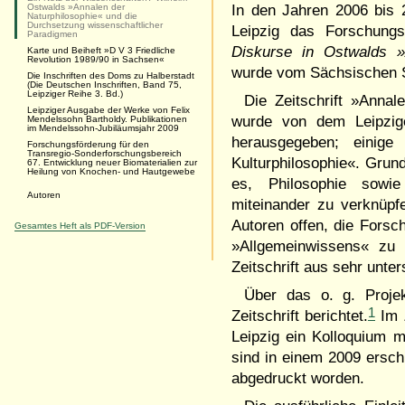
In den Jahren 2006 bis
Ostwalds »Annalen der
Naturphilosophie« und die
Durchsetzung wissenschaftlicher
Leipzig das Forschung
Paradigmen
Diskurse in Ostwalds »
Karte und Beiheft »D V 3 Friedliche
Revolution 1989/90 in Sachsen«
wurde vom Sächsischen St
Die Inschriften des Doms zu Halberstadt
(Die Deutschen Inschriften, Band 75,
Leipziger Reihe 3. Bd.)
Die Zeitschrift »Anna
Leipziger Ausgabe der Werke von Felix
wurde von dem Leipzige
Mendelssohn Bartholdy. Publikationen
im Mendelssohn-Jubiläumsjahr 2009
herausgegeben; einig
Forschungsförderung für den
Transregio-Sonderforschungsbereich
Kulturphilosophie«. Grun
67. Entwicklung neuer Biomaterialien zur
Heilung von Knochen- und Hautgewebe
es, Philosophie sowi
Autoren
miteinander zu verknüpf
Autoren offen, die Forsc
Gesamtes Heft als PDF-Version
»Allgemeinwissens« zu 
Zeitschrift aus sehr unte
Über das o. g. Proje
1
Zeitschrift berichtet.
Im 
Leipzig ein Kolloquium mi
sind in einem 2009 ersc
abgedruckt worden.