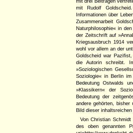
mit drei Beiträgen vertre
mit Rudolf Goldscheid.
Informationen über Lebe
Zusammenarbeit Goldsch
Naturphilosophie« in den 
der Zeitschrift auf »Anna
Kriegsausbruch 1914 ver
wohl vor allem an der un
Goldscheid war Pazifist
die Autorin schreibt.
»Soziologischen Gesells
Soziologie« in Berlin im
Bedeutung Ostwalds un
»Klassikern« der Sozio
Bedeutung der zeitgenö
andere gehörten, bisher 
Bild dieser inhaltsreichen
Von Christian Schmidt 
des oben genannten Pro
uri=http://www.denksht d