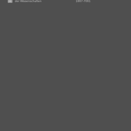
-
der Wissenschaften
1867-7061
Zusätzliche
Informationen