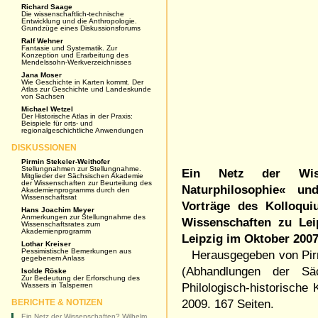
Richard Saage
Die wissenschaftlich-technische
Entwicklung und die Anthropologie.
Grundzüge eines Diskussionsforums
Ralf Wehner
Fantasie und Systematik. Zur
Konzeption und Erarbeitung des
Mendelssohn-Werkverzeichnisses
Jana Moser
Wie Geschichte in Karten kommt. Der
Atlas zur Geschichte und Landeskunde
von Sachsen
Michael Wetzel
Der Historische Atlas in der Praxis:
Beispiele für orts- und
regionalgeschichtliche Anwendungen
DISKUSSIONEN
Pirmin Stekeler-Weithofer
Stellungnahmen zur Stellungnahme.
Ein Netz der Wiss
Mitglieder der Sächsischen Akademie
der Wissenschaften zur Beurteilung des
Naturphilosophie« un
Akademienprogramms durch den
Wissenschaftsrat
Vorträge des Kolloqui
Hans Joachim Meyer
Anmerkungen zur Stellungnahme des
Wissenschaften zu Leip
Wissenschaftsrates zum
Akademienprogramm
Leipzig im Oktober 2007
Lothar Kreiser
Pessimistische Bemerkungen aus
Herausgegeben von Pirm
gegebenem Anlass
(Abhandlungen der Sä
Isolde Röske
Zur Bedeutung der Erforschung des
Philologisch-historische 
Wassers in Talsperren
2009. 167 Seiten.
BERICHTE & NOTIZEN
Ein Netz der Wissenschaften? Wilhelm