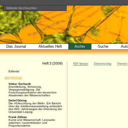
Website durchsuchen
Direkt
Benutzerspezifische
Bereiche
zum
Werkzeuge
Erweiterte
Inhalt
Suche…
|
Direkt
zur
Navigation
Das Journal
Aktuelles Heft
Archiv
Suche
Aut
Artikel
Heft 3 (2009)
PDF-Version
Zitiervorschlag
Themen &
Navigation
Editorial
BEITRÄGE
Volker Gerhardt
Erschließung, Sicherung,
Vergegenwärtigung. Die
Forschungsvorhaben der deutschen
Akademien der Wissenschaften
Detlef Döring
Die »Erleuchtung der Welt«. Ein Bericht
über die Jubiläumsausstellung anlässlich
des 600. Jahrestages der Gründung der
Universität Leipzig
Frank Zöllner
Kunst und Wissenschaft: Leonardo
zwischen »automimesis« und
Proportionslehre