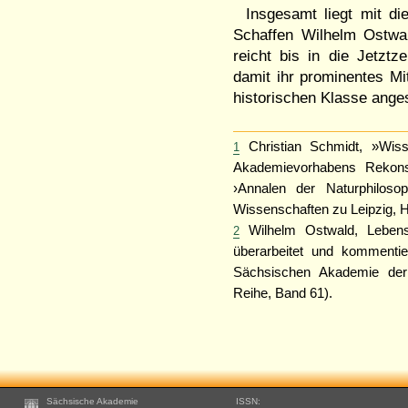
Insgesamt liegt mit di
Schaffen Wilhelm Ostwa
reicht bis in die Jetzt
damit ihr prominentes Mit
historischen Klasse angesi
Christian Schmidt, »Wiss
1
Akademievorhabens Rekonst
›Annalen der Naturphiloso
Wissenschaften zu Leipzig, H
Wilhelm Ostwald, Lebens
2
überarbeitet und kommentie
Sächsischen Akademie der 
Reihe, Band 61).
Footer
Sächsische Akademie
ISSN: