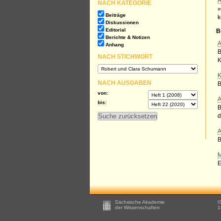
A
NACH KATEGORIE
»
Beiträge
k
Diskussionen
Editorial
B
Berichte & Notizen
A
Anhang
B
NACH STICHWORT
K
K
NACH AUSGABEN
B
von:
A
bis:
B
d
A
B
M
E
Footer
Sächsische Akademie
I
-
der Wissenschaften
1
Zusätzliche
Informationen