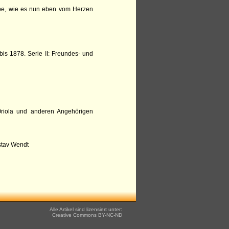
ibe, wie es nun eben vom Herzen
is 1878. Serie II: Freundes- und
riola und anderen Angehörigen
stav Wendt
Alle Artikel sind lizensiert unter:
Creative Commons
BY-NC-ND