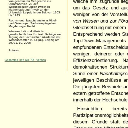
welche ihm zugrunde lieg
Von geordneten Mengen bis zur
Uranmaschine. Zu den
Wechselbeziehungen zwischen
um das Gesetz und auch
Mathematik und Physik an der
Universität Leipzig in der Zeit von 1905
weniger von der Vorstell
bis 1945
von Wissen und zur Förd
Rechts- und Sprachtransfer in Mittel-
und Osteuropa. Sachsenspiegel und
Magdeburger Recht
Gleichsetzung mit einem 
Wissenschaft und Werte im
Entsprechend werden St
gesellschaftlichen Kontext. Beiträge zur
Tagung der Sächsischen Akademie der
Top-Down-Managements f
Wissenschaften zu Leipzg, Leipzig am
20./21. 10. 2006
empfundenen Entscheidun
Autoren
weniger, kleinerer oder
Effizienzorientierung
Gesamtes Heft als PDF-Version
demokratischen Struktur
Sinne einer
Nachhaltigkei
jeweiligen Beschlüsse a
Die jüngsten Beispiele 
extern getroffene Entsch
innerhalb der Hochschul
Hinsichtlich ber
Partizipationsmöglichk
diesem Grunde statt de