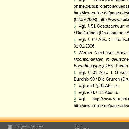
online.de/public/article/due
http://idw-online.de/pages/d
(02.09.2008), http://www.zei
Vgl. § 51 Gesetzentwurf 
3
/ Die Grünen (Drucksache 4/
Vgl. § 69 Abs. 9 Hochs
4
01.01.2006.
Werner Nienhüser, Anna
5
Hochschulräten in deutsche
Forschungsprojektes
, Essen
Vgl. § 31 Abs. 1 Gesetz
6
Bündnis 90 / Die Grünen (Dr
Vgl. ebd. § 31 Abs. 7.
7
Vgl. ebd. § 11 Abs. 6.
8
Vgl. http://www.stat.uni-
9
http://idw-online.de/pages/d
Footer
Sächsische Akademie
ISSN: