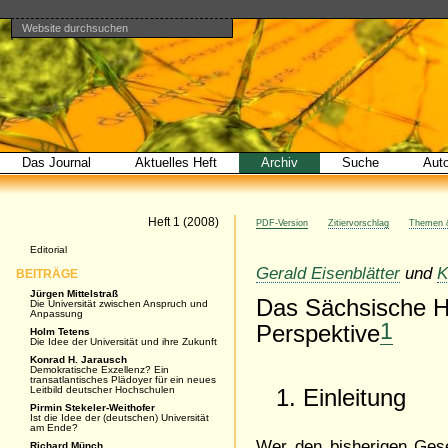
Website durchsuchen
Direkt
Benutzerspezifische
Bereiche
zum
Werkzeuge
Erweiterte
Inhalt
Suche…
|
Direkt
zur
Navigation
Das Journal
Aktuelles Heft
Archiv
Suche
Aut
Artikel
Heft 1 (2008)
PDF-Version
Zitiervorschlag
Themen &
Navigation
Editorial
Gerald Eisenblätter
und
K
BEITRÄGE
Jürgen Mittelstraß
Das Sächsische H
Die Universität zwischen Anspruch und
Anpassung
1
Perspektive
Holm Tetens
Die Idee der Universität und ihre Zukunft
Konrad H. Jarausch
Demokratische Exzellenz? Ein
transatlantisches Plädoyer für ein neues
Leitbild deutscher Hochschulen
1. Einleitung
Pirmin Stekeler-Weithofer
Ist die Idee der (deutschen) Universität
am Ende?
Wer den bisherigen Ges
Richard Münch