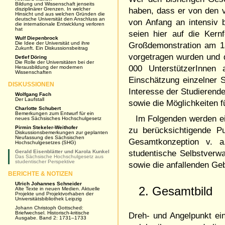
Bildung und Wissenschaft jenseits
disziplinärer Grenzen. In welcher
haben, dass er von den 
Hinsicht und aus welchen Gründen die
deutsche Universität den Anschluss an
von Anfang an intensiv 
die internationale Entwicklung verloren
hat
seien hier auf die Kern
Wulf Diepenbrock
Die Idee der Universität und ihre
Großdemonstration am 1
Zukunft. Ein Diskussionsbeitrag
vorgetragen wurden und d
Detlef Döring
Die Rolle der Universitäten bei der
000 UnterstützerInnen
Herausbildung der modernen
Wissenschaften
Einschätzung einzelner 
DISKUSSIONEN
Interesse der Studierend
Wolfgang Fach
Der Laufstall
sowie die Möglichkeiten f
Charlotte Schubert
Bemerkungen zum Entwurf für ein
Im Folgenden werden ei
neues Sächsisches Hochschulgesetz
Pirmin Stekeler-Weithofer
zu berücksichtigende P
Diskussionsbemerkungen zur geplanten
Neufassung des Sächsischen
Gesamtkonzeption v. a.
Hochschulgesetzes (SHG)
Gerald Eisenblätter und Karola Kunkel
studentische Selbstverw
Das Sächsische Hochschulgesetz aus
studentischer Perspektive
sowie die anfallenden Ge
BERICHTE & NOTIZEN
Ulrich Johannes Schneider
2. Gesamtbild
Alte Texte in neuen Medien. Aktuelle
Projekte und Projektvorhaben der
Universitätsbibliothek Leipzig
Johann Christoph Gottsched:
Briefwechsel. Historisch-kritische
Dreh- und Angelpunkt ei
Ausgabe. Band 2: 1731–1733