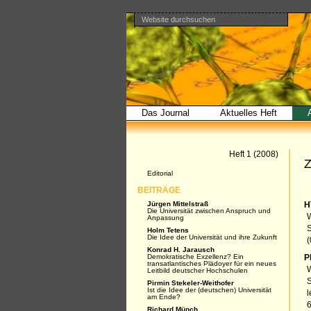
Website durchsuchen
Direkt
Benutzerspezifische
Bereiche
zum
Werkzeuge
Erweiterte
Inhalt
Suche…
|
Direkt
zur
Navigation
Das Journal
Aktuelles Heft
Artikel
Heft 1 (2008)
Z
Navigation
Editorial
BEITRÄGE
Jürgen Mittelstraß
H
Die Universität zwischen Anspruch und
W
Anpassung
Holm Tetens
Die Idee der Universität und ihre Zukunft
(
Konrad H. Jarausch
Demokratische Exzellenz? Ein
P
transatlantisches Plädoyer für ein neues
W
Leitbild deutscher Hochschulen
Pirmin Stekeler-Weithofer
Ist die Idee der (deutschen) Universität
l
am Ende?
6
Richard Münch