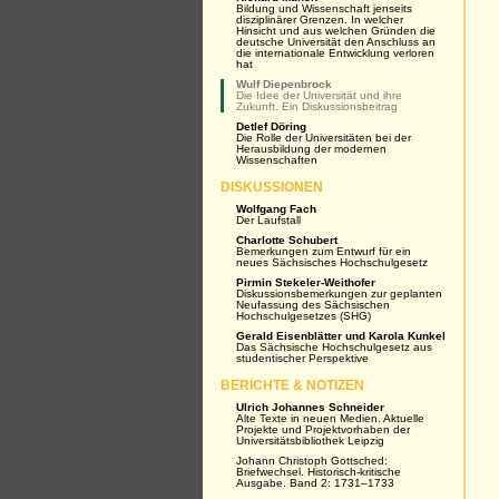
Bildung und Wissenschaft jenseits
disziplinärer Grenzen. In welcher
Hinsicht und aus welchen Gründen die
deutsche Universität den Anschluss an
die internationale Entwicklung verloren
hat
Wulf Diepenbrock
Die Idee der Universität und ihre
Zukunft. Ein Diskussionsbeitrag
Detlef Döring
Die Rolle der Universitäten bei der
Herausbildung der modernen
Wissenschaften
DISKUSSIONEN
Wolfgang Fach
Der Laufstall
Charlotte Schubert
Bemerkungen zum Entwurf für ein
neues Sächsisches Hochschulgesetz
Pirmin Stekeler-Weithofer
Diskussionsbemerkungen zur geplanten
Neufassung des Sächsischen
Hochschulgesetzes (SHG)
Gerald Eisenblätter und Karola Kunkel
Das Sächsische Hochschulgesetz aus
studentischer Perspektive
BERICHTE & NOTIZEN
Ulrich Johannes Schneider
Alte Texte in neuen Medien. Aktuelle
Projekte und Projektvorhaben der
Universitätsbibliothek Leipzig
Johann Christoph Gottsched:
Briefwechsel. Historisch-kritische
Ausgabe. Band 2: 1731–1733