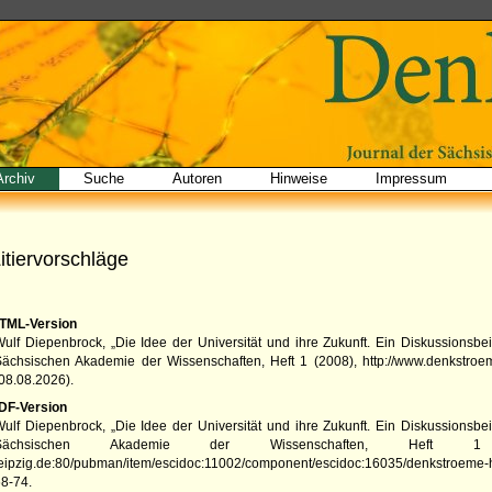
Archiv
Suche
Autoren
Hinweise
Impressum
itiervorschläge
TML-Version
ulf Diepenbrock, „Die Idee der Universität und ihre Zukunft. Ein Diskussionsbei
Sächsischen Akademie der Wissenschaften
,
Heft 1
(
2008
),
http://www.denkstroe
08.08.2026
).
DF-Version
ulf Diepenbrock, „Die Idee der Universität und ihre Zukunft. Ein Diskussionsbei
Sächsischen Akademie der Wissenschaften
,
Heft 1
eipzig.de:80/pubman/item/escidoc:11002/component/escidoc:16035/denkstroeme-
8-74.