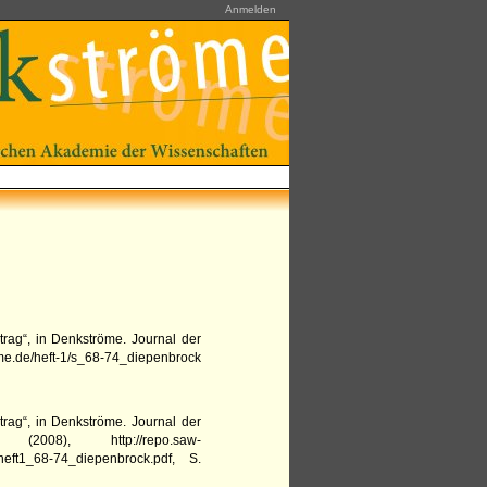
Anmelden
trag“,
in
Denkströme. Journal der
me.de/heft-1/s_68-74_diepenbrock
trag“,
in
Denkströme. Journal der
(
2008
),
http://repo.saw-
heft1_68-74_diepenbrock.pdf
,
S.