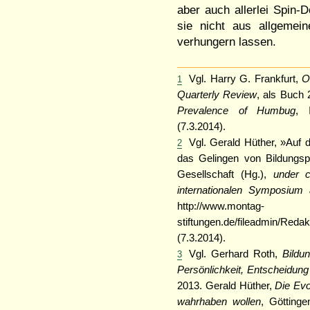
aber auch allerlei Spin-D
sie nicht aus allgemei
verhungern lassen.
Vgl. Harry G. Frankfurt,
O
1
Quarterly Review
, als Buch 
Prevalence of Humbug
, 
(7.3.2014).
Vgl. Gerald Hüther, »Auf
2
das Gelingen von Bildungsp
Gesellschaft (Hg.),
under c
internationalen Symposiu
http://www.montag-
stiftungen.de/fileadmin/Red
(7.3.2014).
Vgl. Gerhard Roth,
Bildu
3
Persönlichkeit, Entscheidung
2013. Gerald Hüther,
Die Evo
wahrhaben wollen
, Götting