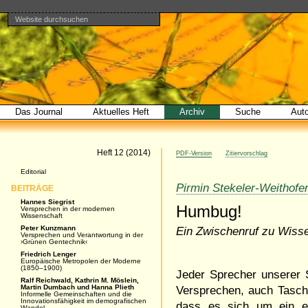
Website durchsuchen
Direkt
Benutzerspezifische
Bereiche
zum
Werkzeuge
Erweiterte
Inhalt
Suche…
|
Direkt
zur
Navigation
Das Journal
Aktuelles Heft
Archiv
Suche
Aut
Artikel
Heft 12 (2014)
PDF-Version
Zitiervorschlag
Navigation
Editorial
Pirmin Stekeler-Weithofe
BEITRÄGE
Hannes Siegrist
Humbug!
Versprechen in der modernen
Wissenschaft
Peter Kunzmann
Ein Zwischenruf zu Wiss
Versprechen und Verantwortung in der
›Grünen Gentechnik‹
Friedrich Lenger
Europäische Metropolen der Moderne
(1850–1900)
Jeder Sprecher unserer 
Ralf Reichwald, Kathrin M. Möslein,
Martin Dumbach und Hanna Plieth
Versprechen, auch Tasch
Informelle Gemeinschaften und die
Innovationsfähigkeit im demografischen
dass es sich um ein e
Wandel