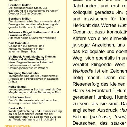
Jahrhundert und erst re
Bernhard Müller
Die alternssensible Stadt. Zur
Einführung in das Akademie-Forum im
kolloquial geradezu ›in
Oktober 2013 in Dresden
und inzwischen für töri
Bernhard Müller
Die alternssensible Stadt – was ist das?
Demografischer Wandel – Alterung als
Herkunft des Wortes
Hum
gesellschaftliche Zukunftsaufgabe
Gedanke, dass konnotati
Johannes Ringel, Katharina Koß und
Franziska Wiese
Käfers von einer sinnvo
Alternssensible Quartiersentwicklung
Karl Mannsfeld
ja sogar Anzeichen, uns
Gedanken zur Umwelt- und
Freiraumentwicklung in der
das kolloquiale und ebenf
zukunftsfähigen Stadt
Ulf Engel, Frank Mattheis, Thomas
Weg, sich ebenfalls in u
Plötze und Heidrun Zinecker
Neue Regionalismen in Afrika und
veraltet klingende Wor
Lateinamerika – Globale
Ordnungsprozesse im Wandel
Wikipedia
ist ein Zeichen
Wolfgang Schenkluhn
Inventarisierung großer Baudenkmale.
nötig macht. Denn die
Projekte und Perspektiven in Sachsen-
Anhalt
Riesenerfolg des kleinen
Heiko Brandl
1
Inventarprojekte in Sachsen-Anhalt: Der
Harry G. Frankfurt.
Humbu
Magdeburger und der Naumburger Dom
geredeter Humbug. Humbug
Ulrike Wendland
Das Große Inventar als methodischer
zu sein, als sie sind. D
Ausweg aus der Datenflut?
Saskia Paul
englischen Ausdruck ›
h
Wiedergutmachung und Entnazifizierung
an der Sächsischen Akademie der
Betrug (
pretense, fraud
Wissenschaften zu Leipzig von 1945 bis
zur Wiedereröffnung am 1. Juli 1948
Deutschen, das stärke
DISKUSSIONEN