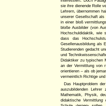
interessiert. Doch Pädag
sie ihre dienende Rolle v
Lehrern, übernommen hab
unserer Gesellschaft als
in einer bloß vermittlun
bloße Ausbilder (von Au
Hochschuldidaktik, wie 
dass das Hochschulst
Gesellenausbildung als 
Studierenden gedacht und
und Technikwissenschafte
Didaktiker zu typischen 
an der Vermittlung von
orientieren – als ob jem
vermeintlich Richtige u
Das Hauptproblem der 
auszubildenden Lehrer z
Mathematik, Physik, deu
didaktische
Vermittlung
Schule ›lernen‹ sollen