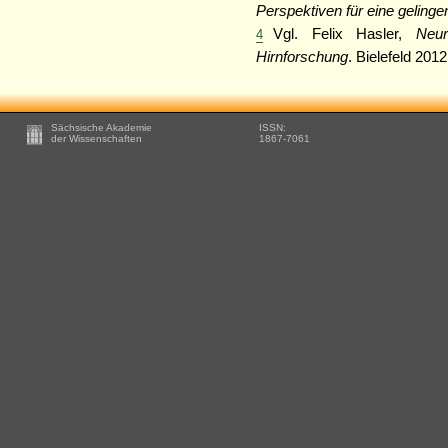
Perspektiven für eine geling
Vgl. Felix Hasler,
Neur
4
Hirnforschung
. Bielefeld 2012
Footer
Sächsische Akademie
ISSN:
-
der Wissenschaften
1867-7061
Zusätzliche
Informationen