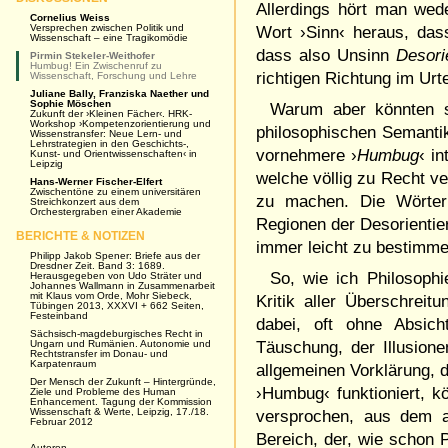
Allerdings hört man we
Cornelius Weiss
Versprechen zwischen Politik und
Wort ›Sinn‹ heraus, da
Wissenschaft – eine Tragikomödie
dass also Unsinn
Desori
Pirmin Stekeler-Weithofer
Humbug! Ein Zwischenruf zu
richtigen Richtung im Ur
Wissenschaft, Forschung und Lehre
Juliane Bally, Franziska Naether und
Sophie Möschen
Warum aber könnten so
Zukunft der ›Kleinen Fächer‹. HRK-
Workshop ›Kompetenzorientierung und
philosophischen Semanti
Wissenstransfer: Neue Lern- und
Lehrstrategien in den Geschichts-,
vornehmere ›
Humbug
‹ i
Kunst- und Orientwissenschaften‹ in
Leipzig
welche völlig zu Recht v
Hans-Werner Fischer-Elfert
Zwischentöne zu einem universitären
zu machen. Die Wörter 
Streichkonzert aus dem
Orchestergraben einer Akademie
Regionen der Desorientier
BERICHTE & NOTIZEN
immer leicht zu bestimm
Philipp Jakob Spener: Briefe aus der
Dresdner Zeit. Band 3: 1689.
So, wie ich Philosophi
Herausgegeben von Udo Sträter und
Johannes Wallmann in Zusammenarbeit
mit Klaus vom Orde, Mohr Siebeck,
Kritik aller Überschreit
Tübingen 2013, XXXVI + 662 Seiten,
Festeinband
dabei, oft ohne Absich
Sächsisch-magdeburgisches Recht in
Ungarn und Rumänien. Autonomie und
Täuschung, der Illusion
Rechtstransfer im Donau- und
Karpatenraum
allgemeinen Vorklärung, d
Der Mensch der Zukunft – Hintergründe,
›Humbug‹ funktioniert, kö
Ziele und Probleme des Human
Enhancement. Tagung der Kommission
Wissenschaft & Werte, Leipzig, 17./18.
versprochen, aus dem a
Februar 2012
Bereich, der, wie schon 
Autoren