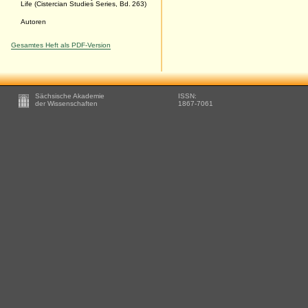
Life (Cistercian Studies Series, Bd. 263)
Autoren
Gesamtes Heft als PDF-Version
Footer
Sächsische Akademie
ISSN:
-
der Wissenschaften
1867-7061
Zusätzliche
Informationen