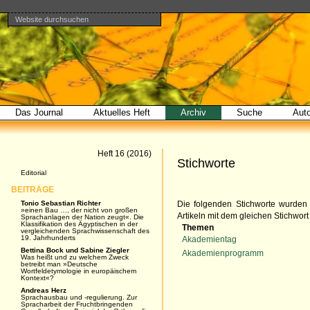
Website durchsuchen
Direkt
Benutzerspezifische
Bereiche
zum
Werkzeuge
Erweiterte
Inhalt
Suche…
|
Direkt
zur
Navigation
Das Journal
Aktuelles Heft
Archiv
Suche
Aut
Artikel
Heft 16 (2016)
Stichworte
Navigation
Editorial
BEITRÄGE
Tonio Sebastian Richter
Die folgenden Stichworte wurden 
»einen Bau …, der nicht von großen
Artikeln mit dem gleichen Stichwort
Sprachanlagen der Nation zeugt«. Die
Klassifikation des Ägyptischen in der
Themen
vergleichenden Sprachwissenschaft des
19. Jahrhunderts
Akademientag
Bettina Bock und Sabine Ziegler
Akademienprogramm
Was heißt und zu welchem Zweck
betreibt man »Deutsche
Wortfeldetymologie in europäischem
Kontext«?
Andreas Herz
Sprachausbau und -regulierung. Zur
Spracharbeit der Fruchtbringenden