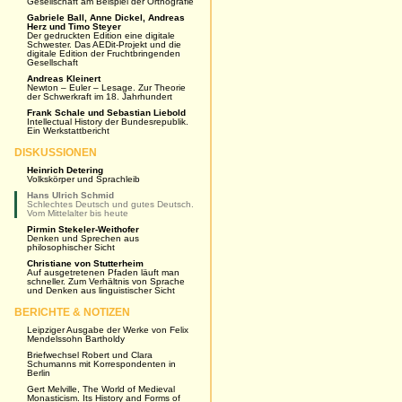
Gesellschaft am Beispiel der Orthografie
Gabriele Ball, Anne Dickel, Andreas
Herz und Timo Steyer
Der gedruckten Edition eine digitale
Schwester. Das AEDit-Projekt und die
digitale Edition der Fruchtbringenden
Gesellschaft
Andreas Kleinert
Newton – Euler – Lesage. Zur Theorie
der Schwerkraft im 18. Jahrhundert
Frank Schale und Sebastian Liebold
Intellectual History der Bundesrepublik.
Ein Werkstattbericht
DISKUSSIONEN
Heinrich Detering
Volkskörper und Sprachleib
Hans Ulrich Schmid
Schlechtes Deutsch und gutes Deutsch.
Vom Mittelalter bis heute
Pirmin Stekeler-Weithofer
Denken und Sprechen aus
philosophischer Sicht
Christiane von Stutterheim
Auf ausgetretenen Pfaden läuft man
schneller. Zum Verhältnis von Sprache
und Denken aus linguistischer Sicht
BERICHTE & NOTIZEN
Leipziger Ausgabe der Werke von Felix
Mendelssohn Bartholdy
Briefwechsel Robert und Clara
Schumanns mit Korrespondenten in
Berlin
Gert Melville, The World of Medieval
Monasticism. Its History and Forms of