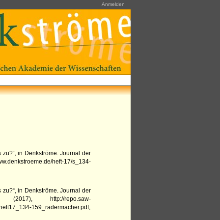
Anmelden
s zu?“,
in
Denkströme. Journal der
www.denkstroeme.de/heft-17/s_134-
s zu?“,
in
Denkströme. Journal der
(
2017
),
http://repo.saw-
-heft17_134-159_radermacher.pdf
,