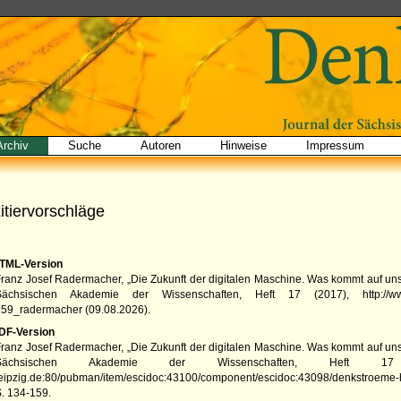
Archiv
Suche
Autoren
Hinweise
Impressum
itiervorschläge
TML-Version
ranz Josef Radermacher, „Die Zukunft der digitalen Maschine. Was kommt auf un
Sächsischen Akademie der Wissenschaften
,
Heft 17
(
2017
),
http://
159_radermacher
(
09.08.2026
).
DF-Version
ranz Josef Radermacher, „Die Zukunft der digitalen Maschine. Was kommt auf un
Sächsischen Akademie der Wissenschaften
,
Heft 17
leipzig.de:80/pubman/item/escidoc:43100/component/escidoc:43098/denkstroeme
.
134-159.