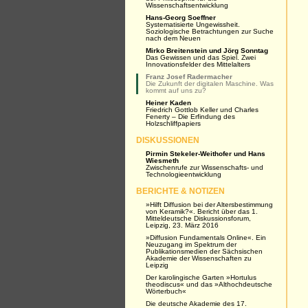
Wissenschaftsentwicklung
Hans-Georg Soeffner
Systematisierte Ungewissheit.
Soziologische Betrachtungen zur Suche
nach dem Neuen
Mirko Breitenstein und Jörg Sonntag
Das Gewissen und das Spiel. Zwei
Innovationsfelder des Mittelalters
Franz Josef Radermacher
Die Zukunft der digitalen Maschine. Was
kommt auf uns zu?
Heiner Kaden
Friedrich Gottlob Keller und Charles
Fenerty – Die Erfindung des
Holzschliffpapiers
DISKUSSIONEN
Pirmin Stekeler-Weithofer und Hans
Wiesmeth
Zwischenrufe zur Wissenschafts- und
Technologieentwicklung
BERICHTE & NOTIZEN
»Hilft Diffusion bei der Altersbestimmung
von Keramik?«. Bericht über das 1.
Mitteldeutsche Diskussionsforum,
Leipzig, 23. März 2016
»Diffusion Fundamentals Online«. Ein
Neuzugang im Spektrum der
Publikationsmedien der Sächsischen
Akademie der Wissenschaften zu
Leipzig
Der karolingische Garten »Hortulus
theodiscus« und das »Althochdeutsche
Wörterbuch«
Die deutsche Akademie des 17.