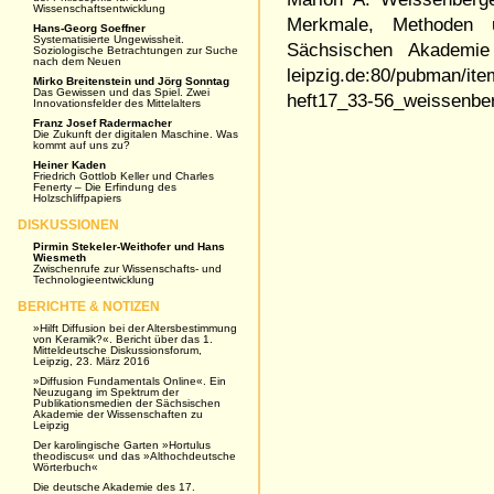
Wissenschaftsentwicklung
Merkmale, Methoden 
Hans-Georg Soeffner
Systematisierte Ungewissheit.
Sächsischen Akademie
Soziologische Betrachtungen zur Suche
nach dem Neuen
leipzig.de:80/pubman/it
Mirko Breitenstein und Jörg Sonntag
Das Gewissen und das Spiel. Zwei
heft17_33-56_weissenber
Innovationsfelder des Mittelalters
Franz Josef Radermacher
Die Zukunft der digitalen Maschine. Was
kommt auf uns zu?
Heiner Kaden
Friedrich Gottlob Keller und Charles
Fenerty – Die Erfindung des
Holzschliffpapiers
DISKUSSIONEN
Pirmin Stekeler-Weithofer und Hans
Wiesmeth
Zwischenrufe zur Wissenschafts- und
Technologieentwicklung
BERICHTE & NOTIZEN
»Hilft Diffusion bei der Altersbestimmung
von Keramik?«. Bericht über das 1.
Mitteldeutsche Diskussionsforum,
Leipzig, 23. März 2016
»Diffusion Fundamentals Online«. Ein
Neuzugang im Spektrum der
Publikationsmedien der Sächsischen
Akademie der Wissenschaften zu
Leipzig
Der karolingische Garten »Hortulus
theodiscus« und das »Althochdeutsche
Wörterbuch«
Die deutsche Akademie des 17.