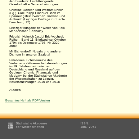
Jahrhunderts: Fruchtbringende
Gesellschaft – Neuerscheinungen
Christine Blanken und Wolfram Enßlin
(Hg.), Carl Philipp Emanuel Bach im
Spannungsfeld zwischen Tradition und
Aufbruch (Leipziger Beiträge zur Bach-
Forschung 12)
Leipziger Ausgabe der Werke von Felix
Mendelssohn Bartholdy
Friedrich Heinrich Jacobi Briefwechsel.
Reihe I, Band 11, Briefwechsel Oktober
1794 bis Dezember 1798, Nr. 3329–
3689
Mit Eichendorff, Novalis und anderen
Dichtern im unteren Saaletal
Relationes. Schriftenreihe des
Vorhabens »Wissenschaftsbeziehungen
im 19. Jahrhundert zwischen
Deutschland und Russland auf den
Gebieten Chemie, Pharmazie und
Medizin« bei der Sächsischen Akademie
der Wissenschaften zu Leipzig.
Neuerscheinungen 2015 und 2016
Autoren
Gesamtes Heft als PDF-Version
Footer
Sächsische Akademie
ISSN:
-
der Wissenschaften
1867-7061
Zusätzliche
Informationen