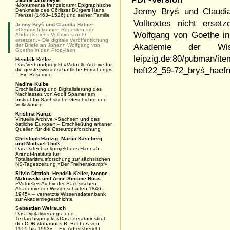
›Monumenta frenzelorum‹ Epigraphische
Jenny Bryś und Claudi
Denkmale des Görlitzer Bürgers Hans
Frenzel (1463–1526) und seiner Familie
Volltextes nicht erset
Jenny Bryś und Claudia Häfner
»Dennoch können Regesten den
Wolfgang von Goethe in
Abdruck eines Volltextes nicht
ersetzen.« Die digitale Veröffentlichung
der Briefe an Johann Wolfgang von
Akademie der Wiss
Goethe in den Propyläen
leipzig.de:80/pubman/it
Hendrik Keller
Das Verbundprojekt »Virtuelle Archive für
heft22_59-72_bryś_haefn
die geisteswissenschaftliche Forschung«
– Ein Resümee
Nadine Kulbe
Erschließung und Digitalisierung des
Nachlasses von Adolf Spamer am
Institut für Sächsische Geschichte und
Volkskunde
Kristina Kunze
Virtuelle Archive »Sachsen und das
östliche Europa« – Erschließung arkaner
Quellen für die Osteuropaforschung
Christoph Hanzig, Martin Käseberg
und Michael Thoß
Das Datenbankprojekt des Hannah-
Arendt-Instituts für
Totalitarismusforschung zur sächsischen
NS-Tageszeitung »Der Freiheitskampf«
Silvio Dittrich, Hendrik Keller, Ivonne
Makowski und Anne-Simone Rous
»Virtuelles Archiv der Sächsischen
Akademie der Wissenschaften 1846–
1945« – vernetzte Wissensdatenbank
zur Akademiegeschichte
Sebastian Weirauch
Das Digitalisierungs- und
Textarchivprojekt »Das Literaturinstitut
der DDR ›Johannes R. Becher‹ von
1955 bis 1993« – Ein Arbeitsbericht