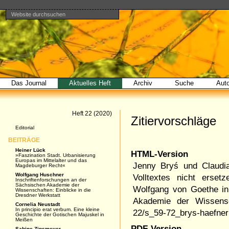
Website durchsuchen
Direkt
Benutzerspezifische
Bereiche
zum
Werkzeuge
Erweiterte
Inhalt
Suche…
|
Direkt
zur
Navigation
Das Journal
Aktuelles Heft
Archiv
Suche
Aut
Artikel
Heft 22 (2020)
Zitiervorschläge
Navigation
Editorial
BEITRÄGE
Heiner Lück
HTML-Version
»Faszination Stadt. Urbanisierung
Europas im Mittelalter und das
Jenny Bryś und Claudi
Magdeburger Recht«
Wolfgang Huschner
Volltextes nicht erset
Inschriftenforschungen an der
Sächsischen Akademie der
Wolfgang von Goethe in
Wissenschaften: Einblicke in die
Dresdner Werkstatt
Akademie der Wissens
Cornelia Neustadt
In principio erat verbum. Eine kleine
22/s_59-72_brys-haefner
Geschichte der Gotischen Majuskel in
Meißen
PDF-Version
Sabine Zinsmeyer