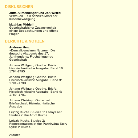
DISKUSSIONEN
Jutta Allmendinger und Jan Wetzel
Vertrauen – ein soziales Mittel der
Krisenbewältigung
Matthias Middell
Gesellschaftlicher Zusammenhalt –
einige Beobachtungen und offene
Fragen
BERICHTE & NOTIZEN
Andreas Herz
»Dem allgemeinen Nutzen«: Die
deutsche Akademie des 17.
Jahrhunderts: Fruchtbringende
Gesellschaft
Johann Wolfgang Goethe. Briefe.
Historisch-kritische Ausgabe. Band 10:
1794-1795
Johann Wolfgang Goethe. Briefe.
Historisch-kritische Ausgabe. Band 9:
1791–1793
Johann Wolfgang Goethe. Briefe.
Historisch-kritische Ausgabe. Band 4:
1780–1781
Johann Christoph Gottsched:
Briefwechsel. Historisch-kritische
Ausgabe
Leipzig Kucha Studies 1: Essays and
Studies in the Art of Kucha
Leipzig Kucha Studies 2:
Representations of the Parinirvāṇa Story
Cycle in Kucha
Autoren