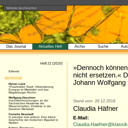
Website durchsuchen
Direkt
Benutzerspezifische
Bereiche
zum
Werkzeuge
Erweiterte
Inhalt
Suche…
|
Direkt
zur
Navigation
Das Journal
Aktuelles Heft
Archiv
Suche
Aut
Artikel
Heft 22 (2020)
»Dennoch können 
Navigation
Editorial
nicht ersetzen.« D
BEITRÄGE
Johann Wolfgang 
Heiner Lück
»Faszination Stadt. Urbanisierung
Europas im Mittelalter und das
Magdeburger Recht«
Wolfgang Huschner
Inschriftenforschungen an der
Stand vom: 26.12.2018
Sächsischen Akademie der
Wissenschaften: Einblicke in die
Claudia Häfner
Dresdner Werkstatt
Cornelia Neustadt
E-Mail:
In principio erat verbum. Eine kleine
Geschichte der Gotischen Majuskel in
Meißen
Claudia.Haefner@klassik-
Sabine Zinsmeyer