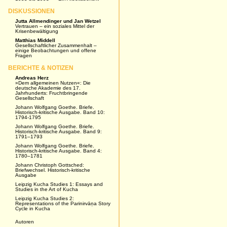
DISKUSSIONEN
Jutta Allmendinger und Jan Wetzel
Vertrauen – ein soziales Mittel der
Krisenbewältigung
Matthias Middell
Gesellschaftlicher Zusammenhalt –
einige Beobachtungen und offene
Fragen
BERICHTE & NOTIZEN
Andreas Herz
»Dem allgemeinen Nutzen«: Die
deutsche Akademie des 17.
Jahrhunderts: Fruchtbringende
Gesellschaft
Johann Wolfgang Goethe. Briefe.
Historisch-kritische Ausgabe. Band 10:
1794-1795
Johann Wolfgang Goethe. Briefe.
Historisch-kritische Ausgabe. Band 9:
1791–1793
Johann Wolfgang Goethe. Briefe.
Historisch-kritische Ausgabe. Band 4:
1780–1781
Johann Christoph Gottsched:
Briefwechsel. Historisch-kritische
Ausgabe
Leipzig Kucha Studies 1: Essays and
Studies in the Art of Kucha
Leipzig Kucha Studies 2:
Representations of the Parinirvāṇa Story
Cycle in Kucha
Autoren