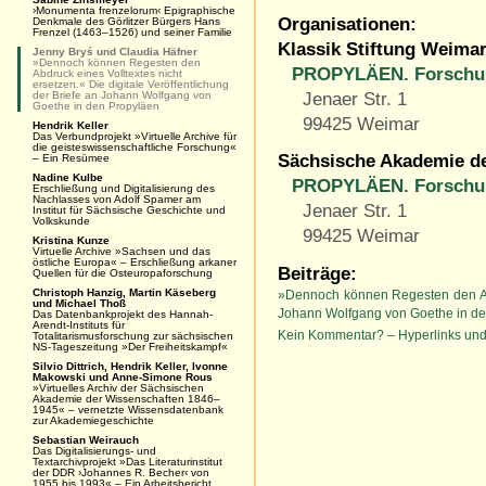
›Monumenta frenzelorum‹ Epigraphische
Organisationen:
Denkmale des Görlitzer Bürgers Hans
Frenzel (1463–1526) und seiner Familie
Klassik Stiftung Weima
Jenny Bryś und Claudia Häfner
»Dennoch können Regesten den
PROPYLÄEN. Forschun
Abdruck eines Volltextes nicht
ersetzen.« Die digitale Veröffentlichung
Jenaer Str. 1
der Briefe an Johann Wolfgang von
Goethe in den Propyläen
99425 Weimar
Hendrik Keller
Das Verbundprojekt »Virtuelle Archive für
die geisteswissenschaftliche Forschung«
Sächsische Akademie de
– Ein Resümee
Nadine Kulbe
PROPYLÄEN. Forschun
Erschließung und Digitalisierung des
Nachlasses von Adolf Spamer am
Jenaer Str. 1
Institut für Sächsische Geschichte und
Volkskunde
99425 Weimar
Kristina Kunze
Virtuelle Archive »Sachsen und das
östliche Europa« – Erschließung arkaner
Beiträge:
Quellen für die Osteuropaforschung
Christoph Hanzig, Martin Käseberg
»Dennoch können Regesten den Abdru
und Michael Thoß
Johann Wolfgang von Goethe in d
Das Datenbankprojekt des Hannah-
Arendt-Instituts für
Kein Kommentar? – Hyperlinks und
Totalitarismusforschung zur sächsischen
NS-Tageszeitung »Der Freiheitskampf«
Silvio Dittrich, Hendrik Keller, Ivonne
Makowski und Anne-Simone Rous
»Virtuelles Archiv der Sächsischen
Akademie der Wissenschaften 1846–
1945« – vernetzte Wissensdatenbank
zur Akademiegeschichte
Sebastian Weirauch
Das Digitalisierungs- und
Textarchivprojekt »Das Literaturinstitut
der DDR ›Johannes R. Becher‹ von
1955 bis 1993« – Ein Arbeitsbericht