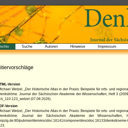
Archiv
Suche
Autoren
Hinweise
Impressum
itiervorschläge
TML-Version
ichael Wetzel, „Der Historische Atlas in der Praxis: Beispiele für orts- und regi
Denkströme. Journal der Sächsischen Akademie der Wissenschaften
,
Heft 3
(
200
3/s_110-123_wetzel
(
07.08.2026
).
DF-Version
ichael Wetzel, „Der Historische Atlas in der Praxis: Beispiele für orts- und regi
Denkströme. Journal der Sächsischen Akademie der Wissenschaften
,
eipzig.de:80/pubman/item/escidoc:16141/component/escidoc:16133/denkstroeme-
123.