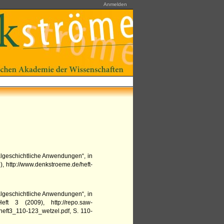
Anmelden
onalgeschichtliche Anwendungen“,
in
9
),
http://www.denkstroeme.de/heft-
onalgeschichtliche Anwendungen“,
in
Heft 3
(
2009
),
http://repo.saw-
heft3_110-123_wetzel.pdf
,
S.
110-