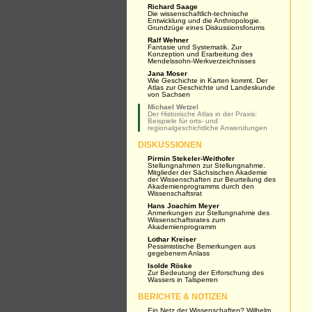
Richard Saage
Die wissenschaftlich-technische
Entwicklung und die Anthropologie.
Grundzüge eines Diskussionsforums
Ralf Wehner
Fantasie und Systematik. Zur
Konzeption und Erarbeitung des
Mendelssohn-Werkverzeichnisses
Jana Moser
Wie Geschichte in Karten kommt. Der
Atlas zur Geschichte und Landeskunde
von Sachsen
Michael Wetzel
Der Historische Atlas in der Praxis:
Beispiele für orts- und
regionalgeschichtliche Anwendungen
DISKUSSIONEN
Pirmin Stekeler-Weithofer
Stellungnahmen zur Stellungnahme.
Mitglieder der Sächsischen Akademie
der Wissenschaften zur Beurteilung des
Akademienprogramms durch den
Wissenschaftsrat
Hans Joachim Meyer
Anmerkungen zur Stellungnahme des
Wissenschaftsrates zum
Akademienprogramm
Lothar Kreiser
Pessimistische Bemerkungen aus
gegebenem Anlass
Isolde Röske
Zur Bedeutung der Erforschung des
Wassers in Talsperren
BERICHTE & NOTIZEN
Ein Netz der Wissenschaften? Wilhelm