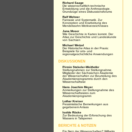
Richard Saage
Die wissenschaftlich-technische
Entwicklung und die Anthropologie.
Grundzüge eines Diskussionsforums
Ralf Wehner
Fantasie und Systematik. Zur
Konzeption und Erarbeitung des
Mendelssohn-Werkverzeichnisses
Jana Moser
Wie Geschichte in Karten kommt. Der
Atlas zur Geschichte und Landeskunde
von Sachsen
Michael Wetzel
Der Historische Atlas in der Praxis:
Beispiele für orts- und
regionalgeschichtliche Anwendungen
DISKUSSIONEN
Pirmin Stekeler-Weithofer
Stellungnahmen zur Stellungnahme.
Mitglieder der Sächsischen Akademie
der Wissenschaften zur Beurteilung des
Akademienprogramms durch den
Wissenschaftsrat
Hans Joachim Meyer
Anmerkungen zur Stellungnahme des
Wissenschaftsrates zum
Akademienprogramm
Lothar Kreiser
Pessimistische Bemerkungen aus
gegebenem Anlass
Isolde Röske
Zur Bedeutung der Erforschung des
Wassers in Talsperren
BERICHTE & NOTIZEN
Ein Netz der Wissenschaften? Wilhelm