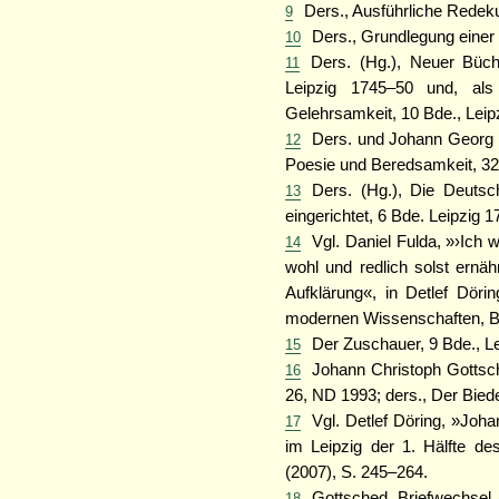
Ders., Ausführliche Redekun
9
Ders., Grundlegung einer 
10
Ders. (Hg.), Neuer Büc
11
Leipzig 1745–50 und, als
Gelehrsamkeit, 10 Bde., Leip
Ders. und Johann Georg L
12
Poesie und Beredsamkeit, 32 
Ders. (Hg.), Die Deuts
13
eingerichtet, 6 Bde. Leipzig 
Vgl. Daniel Fulda, »›Ich w
14
wohl und redlich solst ernä
Aufklärung«, in Detlef Döri
modernen Wissenschaften, Bd
Der Zuschauer, 9 Bde., L
15
Johann Christoph Gottsche
16
26, ND 1993; ders., Der Bied
Vgl. Detlef Döring, »Joh
17
im Leipzig der 1. Hälfte de
(2007), S. 245–264.
Gottsched, Briefwechsel (
18