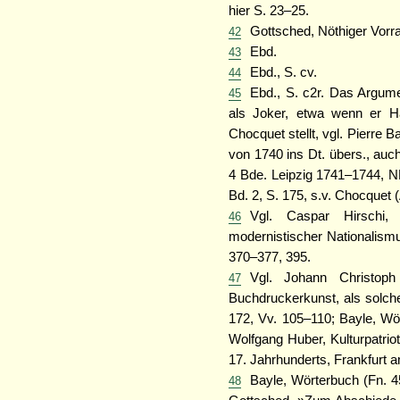
hier S. 23–25.
Gottsched, Nöthiger Vorrat
42
Ebd.
43
Ebd., S. cv.
44
Ebd., S. c2r. Das Argume
45
als Joker, etwa wenn er H
Chocquet stellt, vgl. Pierre 
von 1740 ins Dt. übers., auc
4 Bde. Leipzig 1741–1744, N
Bd. 2, S. 175, s.v. Chocquet
Vgl. Caspar Hirschi,
46
modernistischer Nationalismu
370–377, 395.
Vgl. Johann Christoph
47
Buchdruckerkunst, als solch
172, Vv. 105–110; Bayle, Wör
Wolfgang Huber, Kulturpatri
17. Jahrhunderts, Frankfurt 
Bayle, Wörterbuch (Fn. 4
48