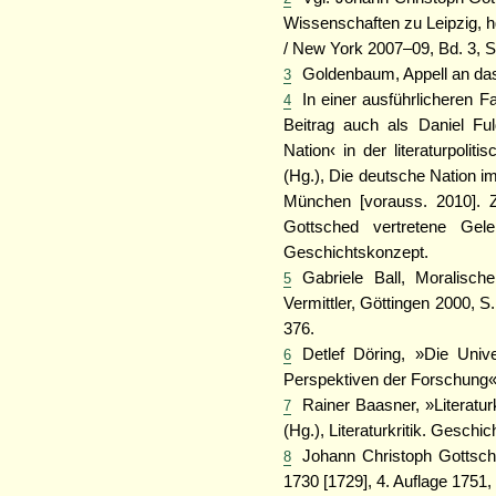
Wissenschaften zu Leipzig, hg
/ New York 2007–09, Bd. 3, S.
Goldenbaum, Appell an das 
3
In einer ausführlicheren F
4
Beitrag auch als Daniel Fu
Nation‹ in der literaturpoli
(Hg.), Die deutsche Nation im
München [vorauss. 2010]. Zu
Gottsched vertretene Gele
Geschichtskonzept.
Gabriele Ball, Moralisch
5
Vermittler, Göttingen 2000, 
376.
Detlef Döring, »Die Unive
6
Perspektiven der Forschung«,
Rainer Baasner, »Literatur
7
(Hg.), Literaturkritik. Geschi
Johann Christoph Gottsche
8
1730 [1729], 4. Auflage 1751