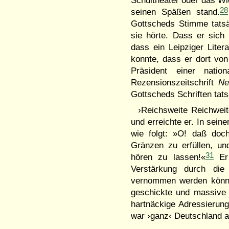
Schultheater oder das Wi
28
seinen Späßen stand.
Gottscheds Stimme tatsä
sie hörte. Dass er sich n
dass ein Leipziger Liter
konnte, dass er dort vo
Präsident einer nati
Rezensionszeitschrift
Ne
Gottscheds Schriften tats
›Reichsweite Reichweit
und erreichte er. In sein
wie folgt: »O! daß doc
Gränzen zu erfüllen, un
31
hören zu lassen!«
Er 
Verstärkung durch die
vernommen werden könne. 
geschickte und massive 
hartnäckige Adressierun
war ›ganz‹ Deutschland 