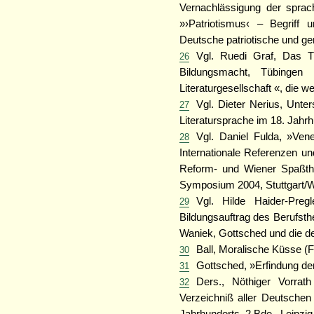
Vernachlässigung der sprachn
»›Patriotismus‹ – Begriff u
Deutsche patriotische und g
Vgl. Ruedi Graf, Das Th
26
Bildungsmacht, Tübinge
Literaturgesellschaft «, die wei
Vgl. Dieter Nerius, Unt
27
Literatursprache im 18. Jahrh
Vgl. Daniel Fulda, »Vene
28
Internationale Referenzen u
Reform- und Wiener Spaßthe
Symposium 2004, Stuttgart/W
Vgl. Hilde Haider-Preg
29
Bildungsauftrag des Berufst
Waniek, Gottsched und die deu
Ball, Moralische Küsse (Fn
30
Gottsched, »Erfindung der
31
Ders., Nöthiger Vorra
32
Verzeichniß aller Deutschen 