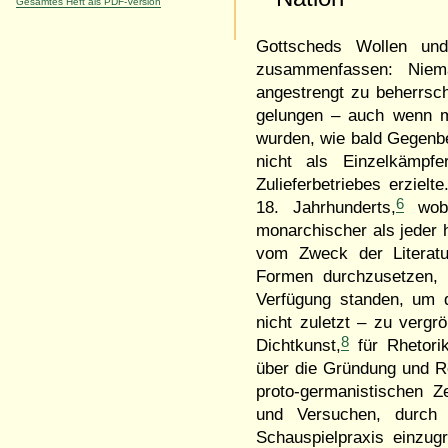
Gesamtes Heft als PDF-Version
Gottscheds Wollen un
zusammenfassen: Niem
angestrengt zu beherrsc
gelungen – auch wenn m
wurden, wie bald Gegenb
nicht als Einzelkämpfe
Zulieferbetriebes erzielt
6
18. Jahrhunderts,
wobe
monarchischer als jeder h
vom Zweck der Literatu
Formen durchzusetzen, 
Verfügung standen, um d
nicht zuletzt – zu vergrö
8
Dichtkunst,
für Rhetori
über die Gründung und R
proto-germanistischen Zei
und Versuchen, durch 
Schauspielpraxis einzugr