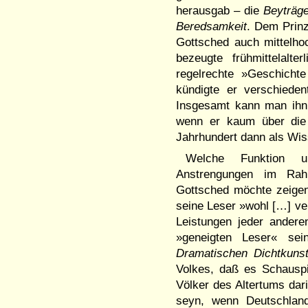
herausgab – die
Beyträge
Beredsamkeit
. Dem Prinz
Gottsched auch mittelho
bezeugte frühmittelalte
regelrechte »Geschicht
kündigte er verschiedent
Insgesamt kann man ihn 
wenn er kaum über die 
Jahrhundert dann als Wiss
Welche Funktion un
Anstrengungen im Rahm
Gottsched möchte zeigen,
seine Leser »wohl […] ver
Leistungen jeder ander
»geneigten Leser« se
Dramatischen Dichtkuns
Volkes, daß es Schausp
Völker des Altertums dar
seyn, wenn Deutschlan