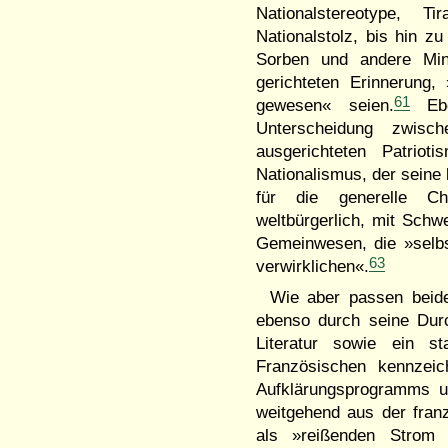
Nationalstereotype, 
Nationalstolz, bis hin 
Sorben und andere Mind
gerichteten Erinnerung
61
gewesen« seien.
Eben
Unterscheidung zwisch
ausgerichteten Patriot
Nationalismus, der seine
für die generelle Cha
weltbürgerlich, mit Schw
Gemeinwesen, die »selbst
63
verwirklichen«.
Wie aber passen beid
ebenso durch seine Dur
Literatur sowie ein s
Französischen kennzeich
Aufklärungsprogramms u
weitgehend aus der franz
als »reißenden Strom 