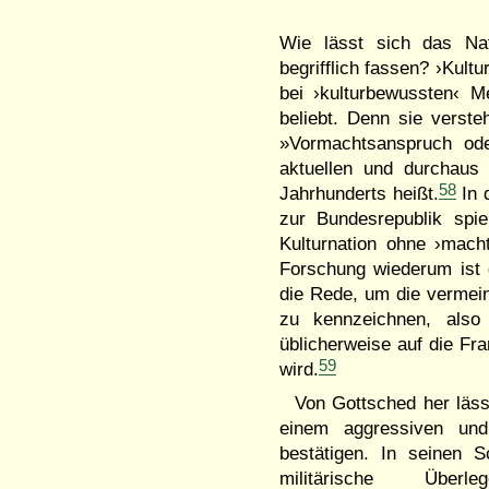
Wie lässt sich das Nati
begrifflich fassen? ›Kultu
bei ›kulturbewussten‹ M
beliebt. Denn sie verste
»Vormachtsanspruch ode
aktuellen und durchaus 
58
Jahrhunderts heißt.
In d
zur Bundesrepublik spi
Kulturnation ohne ›machta
Forschung wiederum ist g
die Rede, um die vermeint
zu kennzeichnen, also
üblicherweise auf die Fr
59
wird.
Von Gottsched her lässt
einem aggressiven und 
bestätigen. In seinen Sc
militärische Überle