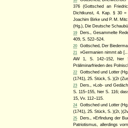
376 (Gottsched an Friedri
Dichtkunst, 4. Kap. § 30 =
Joachim Birke und P. M. Mitch
(Hg.), Die Deutsche Schaubüh
Ders., Gesammelte Reden
19
409, S. 522–524.
Gottsched, Der Biedermann
20
»Germanien nimmt ab […] 
21
AW 1, S. 142–152, hier 
Präliminarfrieden des Polnisc
Gottsched und Lotter (Hg.
22
(1741), 25. Stück, S. )(2r (Zu
Ders., »Lob- und Gedächt
23
S. 115–155, hier S. 116; da
15, Vv. 112–115.
Gottsched und Lotter (Hg.
24
(1741), 25. Stück, S. )(2r, )(2
Ders., »Erfindung der Bu
25
Patriotismus, allerdings vo