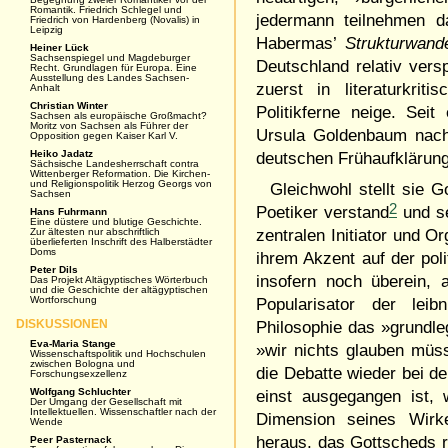
Romantik. Friedrich Schlegel und
jedermann teilnehmen d
Friedrich von Hardenberg (Novalis) in
Leipzig
Habermas’
Strukturwande
Heiner Lück
Sachsenspiegel und Magdeburger
Deutschland relativ vers
Recht. Grundlagen für Europa. Eine
Ausstellung des Landes Sachsen-
zuerst in literaturkri
Anhalt
Christian Winter
Politikferne neige. Sei
Sachsen als europäische Großmacht?
Moritz von Sachsen als Führer der
Ursula Goldenbaum nachdr
Opposition gegen Kaiser Karl V.
Heiko Jadatz
deutschen Frühaufklärun
Sächsische Landesherrschaft contra
Wittenberger Reformation. Die Kirchen-
und Religionspolitik Herzog Georgs von
Gleichwohl stellt sie 
Sachsen
2
Poetiker verstand
und se
Hans Fuhrmann
Eine düstere und blutige Geschichte.
Zur ältesten nur abschriftlich
zentralen Initiator und O
überlieferten Inschrift des Halberstädter
Doms
ihrem Akzent auf der poli
Peter Dils
insofern noch überein, 
Das Projekt Altägyptisches Wörterbuch
und die Geschichte der altägyptischen
Wortforschung
Popularisator der leib
DISKUSSIONEN
Philosophie das »grundle
Eva-Maria Stange
»wir nichts glauben müs
Wissenschaftspolitik und Hochschulen
zwischen Bologna und
die Debatte wieder bei 
Forschungsexzellenz
Wolfgang Schluchter
einst ausgegangen ist, 
Der Umgang der Gesellschaft mit
Intellektuellen. Wissenschaftler nach der
Dimension seines Wirke
Wende
heraus, das Gottscheds r
Peer Pasternack