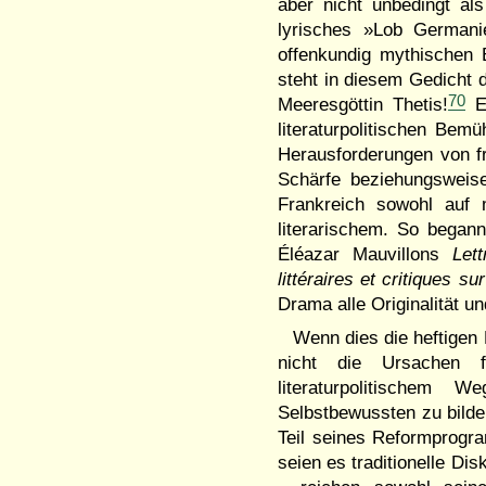
aber nicht unbedingt al
lyrisches »Lob Germanie
offenkundig mythischen 
steht in diesem Gedicht 
70
Meeresgöttin Thetis!
Eb
literaturpolitischen Be
Herausforderungen von fr
Schärfe beziehungsweise
Frankreich sowohl auf 
literarischem. So began
Éléazar Mauvillons
Let
littéraires et critiques s
Drama alle Originalität u
Wenn dies die heftigen 
nicht die Ursachen f
literaturpolitischem
Selbstbewussten zu bilden
Teil seines Reformprogra
seien es traditionelle Di