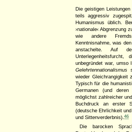
Die geistigen Leistungen 
teils aggressiv zugespi
Humanismus üblich. Berei
›nationale‹ Abgrenzung 
wie andere Fremdspra
Kenntnisnahme, was den n
anstachelte. Auf d
Unterlegenheitsfurcht,
unbegründet war, umso la
Gelehrtennationalismus
s
wieder Gleichrangigkeit 
Typisch für die humanist
Germanen (und deren A
möglichst zahlreicher un
Buchdruck an erster S
(deutsche Ehrlichkeit und
46
und Sittenverderbnis).
Die barocken Sprachg