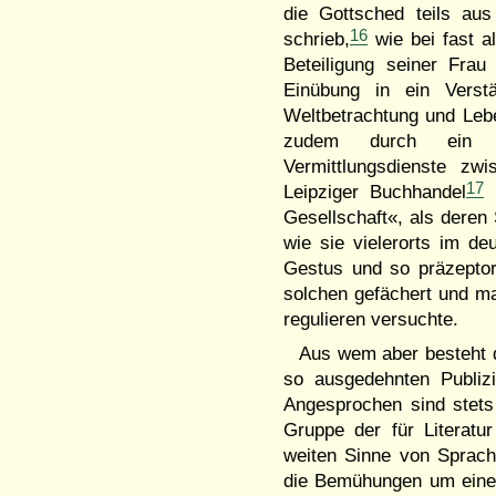
die Gottsched teils au
16
schrieb,
wie bei fast a
Beteiligung seiner Frau
Einübung in ein Verstä
Weltbetrachtung und Lebe
zudem durch ein we
Vermittlungsdienste z
17
Leipziger Buchhandel
s
Gesellschaft«, als deren 
wie sie vielerorts im de
Gestus und so präzeptor
solchen gefächert und mas
regulieren versuchte.
Aus wem aber besteht 
so ausgedehnten Publizi
Angesprochen sind stets 
Gruppe der für Literatur
weiten Sinne von Sprac
die Bemühungen um eine 