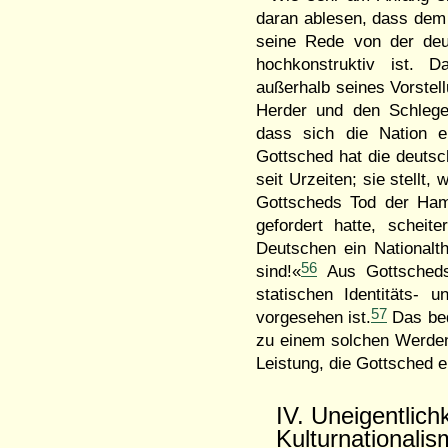
daran ablesen, dass dem P
seine Rede von der deu
hochkonstruktiv ist. D
außerhalb seines Vorstell
Herder und den Schlegel
dass sich die Nation e
Gottsched hat die deutsc
seit Urzeiten; sie stellt
Gottscheds Tod der Ham
gefordert hatte, scheit
Deutschen ein Nationalt
56
sind!«
Aus Gottscheds 
statischen Identitäts- 
57
vorgesehen ist.
Das bede
zu einem solchen Werden 
Leistung, die Gottsched e
IV. Uneigentlich
Kulturnationali