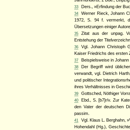
Jahrhunderts, 2 Bde., Leipzi
Ders., »Erfindung der Buc
33
Werner Rieck, Johann Ch
34
1972, S. 94 f. vermerkt, 
Übersetzungen einiger Auto
Zitat aus der unpag. V
35
Entstehung der Titelverzeic
Vgl. Johann Christoph 
36
Kaiser Friedrichs des ersten 
Beispielsweise in Johann 
37
Der Begriff wird üblich
38
verwandt, vgl. Dietrich Harth
und politischer Integrations
ihres Verhältnisses in Gesch
Gottsched, Nöthiger Vorrat
39
Ebd., S. [b7]r/v. Zur Ka
40
den Vater der deutschen Di
passim.
Vgl. Klaus L. Berghahn, »V
41
Hohendahl (Hg.), Geschichte 