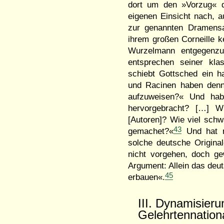
dort um den »Vorzug« de
eigenen Einsicht nach, a
zur genannten Dramensa
ihrem großen Corneille 
Wurzelmann entgegenzu
entsprechen seiner kla
schiebt Gottsched ein h
und Racinen haben denn 
aufzuweisen?« Und hab
hervorgebracht? […] W
[Autoren]? Wie viel schw
43
gemachet?«
Und hat ni
solche deutsche Original
nicht vorgehen, doch g
Argument: Allein das de
45
erbauen«.
III. Dynamisieru
Gelehrtennation