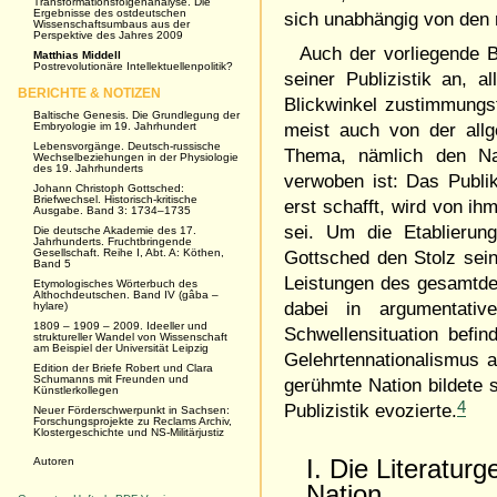
Transformationsfolgenanalyse. Die
Ergebnisse des ostdeutschen
sich unabhängig von den re
Wissenschaftsumbaus aus der
Perspektive des Jahres 2009
Auch der vorliegende B
Matthias Middell
Postrevolutionäre Intellektuellenpolitik?
seiner Publizistik an,
BERICHTE & NOTIZEN
Blickwinkel zustimmungs
Baltische Genesis. Die Grundlegung der
Embryologie im 19. Jahrhundert
meist auch von der all
Lebensvorgänge. Deutsch-russische
Thema, nämlich den Nati
Wechselbeziehungen in der Physiologie
des 19. Jahrhunderts
verwoben ist: Das Publi
Johann Christoph Gottsched:
Briefwechsel. Historisch-kritische
erst schafft, wird von ih
Ausgabe. Band 3: 1734–1735
sei. Um die Etablierung
Die deutsche Akademie des 17.
Jahrhunderts. Fruchtbringende
Gesellschaft. Reihe I, Abt. A: Köthen,
Gottsched den Stolz sein
Band 5
Leistungen des gesamtdeu
Etymologisches Wörterbuch des
Althochdeutschen. Band IV (gâba –
dabei in argumentativ
hylare)
1809 – 1909 – 2009. Ideeller und
Schwellensituation befin
struktureller Wandel von Wissenschaft
am Beispiel der Universität Leipzig
Gelehrtennationalismus ak
Edition der Briefe Robert und Clara
Schumanns mit Freunden und
gerühmte Nation bildete s
Künstlerkollegen
4
Publizistik evozierte.
Neuer Förderschwerpunkt in Sachsen:
Forschungsprojekte zu Reclams Archiv,
Klostergeschichte und NS-Militärjustiz
Autoren
I. Die Literatur
Nation