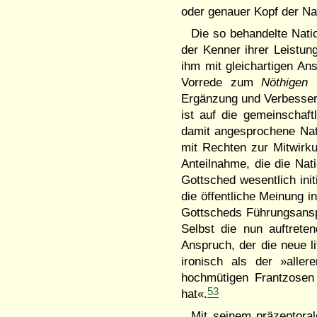
oder genauer Kopf der Na
Die so behandelte Nati
der Kenner ihrer Leistu
ihm mit gleichartigen An
Vorrede zum
Nöthigen 
Ergänzung und Verbesseru
ist auf die gemeinschaf
damit angesprochene Nati
mit Rechten zur Mitwirkun
Anteilnahme, die die Nati
Gottsched wesentlich init
die öffentliche Meinung 
Gottscheds Führungsansp
Selbst die nun auftrete
Anspruch, der die neue li
ironisch als der »aller
hochmütigen Frantzosen 
53
hat«.
Mit seinem präzeptoral