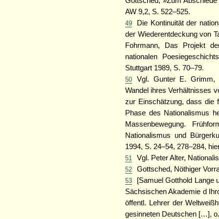
Gottsched, »Zum Abschiede a
AW 9,2, S. 522–525.
Die Kontinuität der natio
49
der Wiederentdeckung von Tac
Fohrmann, Das Projekt der
nationalen Poesiegeschich
Stuttgart 1989, S. 70–79.
Vgl. Gunter E. Grimm, 
50
Wandel ihres Verhältnisses 
zur Einschätzung, dass die f
Phase des Nationalismus he
Massenbewegung. Frühform
Nationalismus und Bürgerku
1994, S. 24–54, 278–284, hier
Vgl. Peter Alter, National
51
Gottsched, Nöthiger Vorrat
52
[Samuel Gotthold Lange 
53
Sächsischen Akademie d Ihro
öffentl. Lehrer der Weltweißh
gesinneten Deutschen […], o.