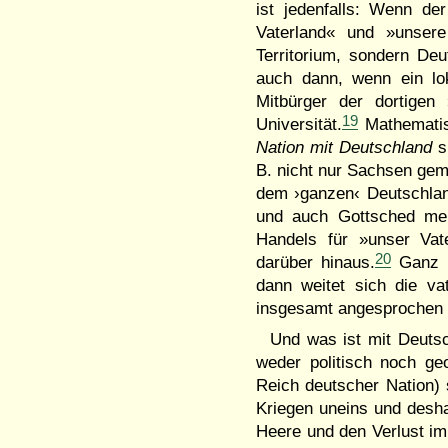
ist jedenfalls: Wenn der
Vaterland« und »unsere
Territorium, sondern De
auch dann, wenn ein lok
Mitbürger der dortigen
19
Universität.
Mathematis
Nation mit Deutschland
sp
B. nicht nur Sachsen geme
dem ›ganzen‹ Deutschlan
und auch Gottsched mein
Handels für »unser Vat
20
darüber hinaus.
Ganz a
dann weitet sich die va
insgesamt angesprochen i
Und was ist mit Deuts
weder politisch noch g
Reich deutscher Nation) s
Kriegen uneins und desha
Heere und den Verlust im