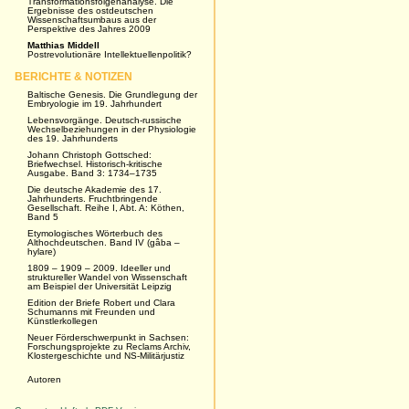
Transformationsfolgenanalyse. Die
Ergebnisse des ostdeutschen
Wissenschaftsumbaus aus der
Perspektive des Jahres 2009
Matthias Middell
Postrevolutionäre Intellektuellenpolitik?
BERICHTE & NOTIZEN
Baltische Genesis. Die Grundlegung der
Embryologie im 19. Jahrhundert
Lebensvorgänge. Deutsch-russische
Wechselbeziehungen in der Physiologie
des 19. Jahrhunderts
Johann Christoph Gottsched:
Briefwechsel. Historisch-kritische
Ausgabe. Band 3: 1734–1735
Die deutsche Akademie des 17.
Jahrhunderts. Fruchtbringende
Gesellschaft. Reihe I, Abt. A: Köthen,
Band 5
Etymologisches Wörterbuch des
Althochdeutschen. Band IV (gâba –
hylare)
1809 – 1909 – 2009. Ideeller und
struktureller Wandel von Wissenschaft
am Beispiel der Universität Leipzig
Edition der Briefe Robert und Clara
Schumanns mit Freunden und
Künstlerkollegen
Neuer Förderschwerpunkt in Sachsen:
Forschungsprojekte zu Reclams Archiv,
Klostergeschichte und NS-Militärjustiz
Autoren