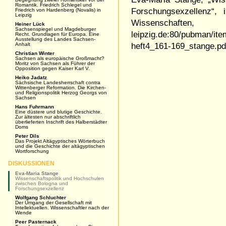
Romantik. Friedrich Schlegel und
Forschungsexzellenz“,
Friedrich von Hardenberg (Novalis) in
Leipzig
Wissenschaften
Heiner Lück
Sachsenspiegel und Magdeburger
leipzig.de:80/pubman/it
Recht. Grundlagen für Europa. Eine
Ausstellung des Landes Sachsen-
Anhalt
heft4_161-169_stange.pd
Christian Winter
Sachsen als europäische Großmacht?
Moritz von Sachsen als Führer der
Opposition gegen Kaiser Karl V.
Heiko Jadatz
Sächsische Landesherrschaft contra
Wittenberger Reformation. Die Kirchen-
und Religionspolitik Herzog Georgs von
Sachsen
Hans Fuhrmann
Eine düstere und blutige Geschichte.
Zur ältesten nur abschriftlich
überlieferten Inschrift des Halberstädter
Doms
Peter Dils
Das Projekt Altägyptisches Wörterbuch
und die Geschichte der altägyptischen
Wortforschung
DISKUSSIONEN
Eva-Maria Stange
Wissenschaftspolitik und Hochschulen
zwischen Bologna und
Forschungsexzellenz
Wolfgang Schluchter
Der Umgang der Gesellschaft mit
Intellektuellen. Wissenschaftler nach der
Wende
Peer Pasternack