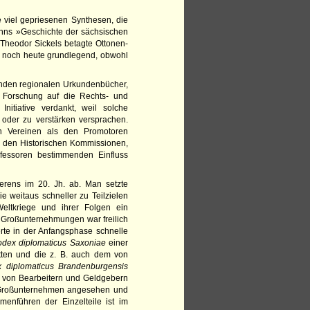
e viel gepriesenen Synthesen, die
anns »Geschichte der sächsischen
Theodor Sickels betagte Ottonen-
en noch heute grundlegend, obwohl
ehenden regionalen Urkundenbücher,
r Forschung auf die Rechts- und
nitiative verdankt, weil solche
 oder zu verstärken versprachen.
n Vereinen als den Promotoren
on den Historischen Kommissionen,
rofessoren bestimmenden Einfluss
ierens im 20. Jh. ab. Man setzte
ie weitaus schneller zu Teilzielen
eltkriege und ihrer Folgen ein
n Großunternehmungen war freilich
e in der Anfangsphase schnelle
dex diplomaticus Saxoniae
einer
ten und die z. B. auch dem von
 diplomaticus Brandenburgensis
e von Bearbeitern und Geldgebern
er Großunternehmen angesehen und
enführen der Einzelteile ist im