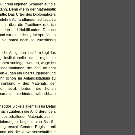
 zu ihrem eigenen Schaden auf die
 kann. Denn wie in der Mathematik
tte: Das Urteil des Diplomatikers
 gelehrte Abhandlungen schlagartig
ils über die Tradition« rufe ich
oranden und Habilitanden. Danach
d vor einer richtig interpretierten
 sie sonst noch so zuverlässig
ische Ausgaben. Insofern liegt das
institutionelle oder regionale
itionen vorliegen werden, wage ich
 Modifikationen, die 1999 an dem
en Augen ein überzeugender und
hr, schon im Anfangsstadium zu
ränkung – des Materials, der
zen setzt, fordern die hohen
chbaren und verhindern wünschbare
odor Sickels allenfalls im Detail
n sich zugleich die Anforderungen,
 des erhaltenen Materials aus in-
eferungen, begleitet von Schrift-,
ung erschließender Register mit
and als die vorwissenschaftliche