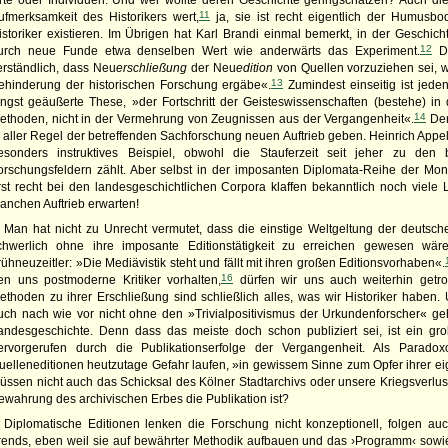
rte oder Individuen. Und wer wollte deren Geschichte geringschätzen? Auch die
11
ufmerksamkeit des Historikers wert,
ja, sie ist recht eigentlich der Humusbo
istoriker existieren. Im Übrigen hat Karl Brandi einmal bemerkt, in der Geschich
12
urch neue Funde etwa denselben Wert wie anderwärts das Experiment.
Da
erständlich, dass Neu
erschließung
der Neu
edition
von Quellen vorzuziehen sei, w
13
ehinderung der historischen Forschung ergäbe«.
Zumindest einseitig ist jeden
üngst geäußerte These, »der Fortschritt der Geisteswissenschaften (bestehe) in
14
ethoden, nicht in der Vermehrung von Zeugnissen aus der Vergangenheit«.
Den
n aller Regel der betreffenden Sachforschung neuen Auftrieb geben. Heinrich Appelt
esonders instruktives Beispiel, obwohl die Stauferzeit seit jeher zu den 
orschungsfeldern zählt. Aber selbst in der imposanten Diplomata-Reihe der M
rst recht bei den landesgeschichtlichen Corpora klaffen bekanntlich noch viele
anchen Auftrieb erwarten!
Man hat nicht zu Unrecht vermutet, dass die einstige Weltgeltung der deutsch
chwerlich ohne ihre imposante Editionstätigkeit zu erreichen gewesen wäre
rühneuzeitler: »Die Mediävistik steht und fällt mit ihren großen Editionsvorhaben«.
16
en uns postmoderne Kritiker vorhalten,
dürfen wir uns auch weiterhin getr
ethoden zu ihrer Erschließung sind schließlich alles, was wir Historiker haben
uch nach wie vor nicht ohne den »Trivialpositivismus der Urkundenforscher« geht
andesgeschichte. Denn dass das meiste doch schon publiziert sei, ist ein gr
ervorgerufen durch die Publikationserfolge der Vergangenheit. Als Paradox
uelleneditionen heutzutage Gefahr laufen, »in gewissem Sinne zum Opfer ihrer e
üssen nicht auch das Schicksal des Kölner Stadtarchivs oder unsere Kriegsverlus
ewahrung des archivischen Erbes die Publikation ist?
Diplomatische Editionen lenken die Forschung nicht konzeptionell, folgen au
rends, eben weil sie auf bewährter Methodik aufbauen und das ›Programm‹ sow