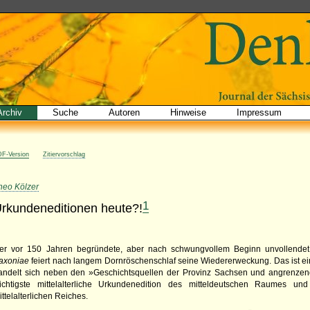
Archiv
Suche
Autoren
Hinweise
Impressum
F-Version
Zitiervorschlag
heo Kölzer
1
rkundeneditionen heute?!
er vor 150 Jahren begründete, aber nach schwungvollem Beginn unvollende
axoniae
feiert nach langem Dornröschenschlaf seine Wiedererweckung. Das ist ei
andelt sich neben den »Geschichtsquellen der Provinz Sachsen und angrenzen
ichtigste mittelalterliche Urkundenedition des mitteldeutschen Raumes un
ittelalterlichen Reiches.