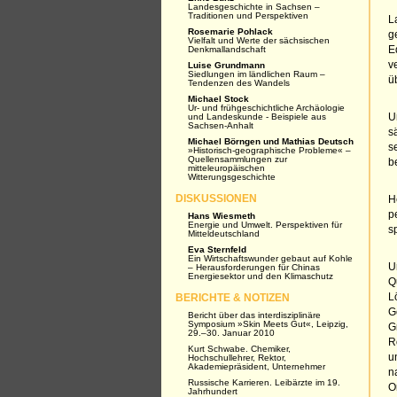
Landesgeschichte in Sachsen –
Traditionen und Perspektiven
L
Rosemarie Pohlack
g
Vielfalt und Werte der sächsischen
Denkmallandschaft
E
v
Luise Grundmann
Siedlungen im ländlichen Raum –
ü
Tendenzen des Wandels
Michael Stock
Ur- und frühgeschichtliche Archäologie
und Landeskunde - Beispiele aus
U
Sachsen-Anhalt
s
Michael Börngen und Mathias Deutsch
s
»Historisch-geographische Probleme« –
Quellensammlungen zur
b
mitteleuropäischen
Witterungsgeschichte
DISKUSSIONEN
H
p
Hans Wiesmeth
Energie und Umwelt. Perspektiven für
s
Mitteldeutschland
Eva Sternfeld
Ein Wirtschaftswunder gebaut auf Kohle
U
– Herausforderungen für Chinas
Energiesektor und den Klimaschutz
Q
BERICHTE & NOTIZEN
L
G
Bericht über das interdisziplinäre
Symposium »Skin Meets Gut«, Leipzig,
G
29.–30. Januar 2010
R
Kurt Schwabe. Chemiker,
u
Hochschullehrer, Rektor,
Akademiepräsident, Unternehmer
n
Russische Karrieren. Leibärzte im 19.
O
Jahrhundert