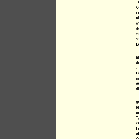
T
G
i
n
w
d
v
s
L
n
d
z
F
m
d
d
g
b
u
T
e
F
e