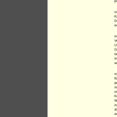
p
v
K
D
w
i
V
U
G
l
i
a
v
f
g
s
u
K
W
z
a
a