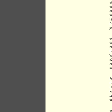
s
v
d
t
h
P
j
e
d
h
B
W
»
o
i
F
B
U
K
a
t
s