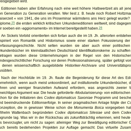
reisgegeben wird.
Editionen haben aller Erfahrung nach eine weit höhere Halbwertzeit als all jen
on Generation zu Generation veralten. Wer liest z. B. heute noch Robert Holtzm
aiserzeit « von 1941, die uns im Proseminar wärmstens ans Herz gelegt wurde? 
25
iplome,
die ersten wirklich kritischen Urkundeneditionen weltweit, sind dageg
26
ir soeben ein ›aggiornamento‹ im Internet bereitgestellt haben.
An Sickels Vorbild orientierten sich fortan auch die im 19. Jh. allerorten entst
nspiriert von Romantik und Historismus sowie einer starken Fokussierung de
erfassungsgeschichte. Nicht selten wurden sie aber auch einer politischen I
rkundenbücher im kleinstaatlichen Deutschland Identifikationskerne zu schaffen
etragen wurden diese Unternehmungen in der Regel von den Historische
andesgeschichtlicher Forschung vor deren Professionalisierung, später gefolgt v
n denen wissenschaftlich ausgebildete Historiker-Archivare und Universitätsp
usübten.
Nach der Hochblüte im 19. Jh. flaute die Begeisterung für diese Art des Ed
ornehmlich, wenn auch meist unkoordiniert, auf institutionelle Urkundenbücher, d
ühren und weniger finanziellen Aufwand erfordern, was angesichts zweier W
ewichtiges Argument war. Die heute geforderte ›Modularisierung‹ von editorische
chon für die Initiatoren des
Codex diplomaticus Saxoniae
Programm und beschert
nd beeindruckende Editionserfolge. In seiner pragmatischen Anlage folgte der
Co
onzeption, die in gewisser Weise schon die
Monumenta Boica
vorgegeben hat
ilhelm Wattenbach begründeten
Codex diplomaticus Silesiae
und dem
Codex
ugrunde lag. Was wir in der Rückschau als zukunftsträchtig erkennen, wird heut
ls bevorzugter, um nicht zu sagen: alleiniger Weg zur Bewältigung editorisch
uch bereits bestehenden Projekten zur Auflage gemacht. Das virtuelle Zusamm