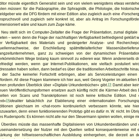
ditor müsste eigentlich Generalist sein und von vielem wenigstens etwas verstehen;
olen
müssen
: für die Paläographie, die Sphragistik, die Philologie, die historis
eldgeber wie die DFG fördern mit einer Edition also zugleich auch eine ›Forscher
nspruchsvoll und zugleich sehr konkret ist, aber als Antrag im Forschungsförd
imensioniert wäre und kaum zum Zuge käme.
Neu stellt sich im Computer-Zeitalter die Frage der Präsentation, zumal digital
ieten – wenn denn die Frage der nachhaltigen Verfügbarkeit befriedigend geklärt we
er Verfügbarkeit des Materials und gesteigerter Analyse- und Recherchepot
uellennachweise, der Erschließung spätmittelalterlicher Massenüberliefer
angzeitunternehmen, ganz zu schweigen von der dynamischen Präsentation
erkömmlichem Wege bislang kaum sinnvoll zu edieren war. Wenn andererseits die
efriedigt werden, wenn gar Internet-Publikationen, wie vielfach postuliert wi
dressaten haben sollen, dann bedarf es über die traditionellen Arbeitsschritte hina
n der Sache keinerlei Fortschritt erbringen, aber als Serviceleistungen eine
rfordern. All diese Fragen klammere ich hier aus, weil Georg Vogeler im aktuellen
23
inen profunden Überblick über »Digitale Urkundenbücher« gibt.
Damit aber kein
euen Veröffentlichungs
formen
ersetzen auch künftig nicht die Kärrner-Arbeit des 
tellen von Scans und Transkriptionen ist noch keine kritische Edition. Un
24
ext«
idealiter
tatsächlich zur Etablierung einer ›internationalen Forschungsg
ditionen gleichsam im ›chat-room‹ kontinuierlich verbessern könnte, wie hie
bzuwarten, denn einen funktionierenden Prototyp gibt es dafür m. W. nicht. Im Übri
es Rudersports: Es können nicht alle nur den Steuermann spielen wollen, einige 
Überdies müsste das massenhafte Digitalisieren von Urkundenbeständen und di
useinandersetzung der Nutzer mit den Quellen selbst konsequenterweise mit 
tärkung der hilfswissenschaftlichen Ausbildung einhergehen, die derzeit an 