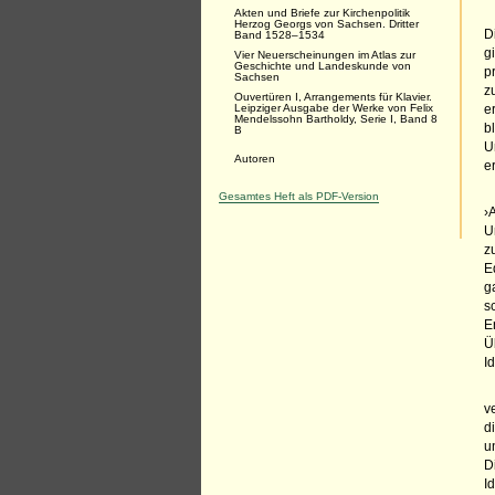
Akten und Briefe zur Kirchenpolitik
Herzog Georgs von Sachsen. Dritter
D
Band 1528–1534
g
Vier Neuerscheinungen im Atlas zur
Geschichte und Landeskunde von
p
Sachsen
z
Ouvertüren I, Arrangements für Klavier.
Leipziger Ausgabe der Werke von Felix
e
Mendelssohn Bartholdy, Serie I, Band 8
b
B
U
Autoren
e
Gesamtes Heft als PDF-Version
›
U
z
E
g
s
E
Ü
I
v
d
u
D
I