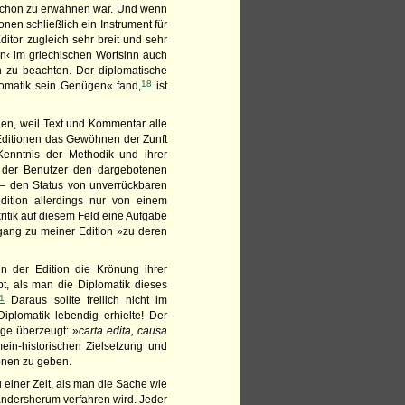
ie schon zu erwähnen war. Und wenn
nen schließlich ein Instrument für
tor zugleich sehr breit und sehr
ein‹ im griechischen Wortsinn auch
n zu beachten. Der diplomatische
18
lomatik sein Genügen« fand,
ist
hen, weil Text und Kommentar alle
 Editionen das Gewöhnen der Zunft
Kenntnis der Methodik und ihrer
r der Benutzer den dargebotenen
 – den Status von unverrückbaren
dition allerdings nur von einem
itik auf diesem Feld eine Aufgabe
hgang zu meiner Edition »zu deren
 in der Edition die Krönung ihrer
t, als man die Diplomatik dieses
1
Daraus sollte freilich nicht im
iplomatik lebendig erhielte! Der
age überzeugt: »
carta edita, causa
ein-historischen Zielsetzung und
ionen zu geben.
u einer Zeit, als man die Sache wie
 andersherum verfahren wird. Jeder