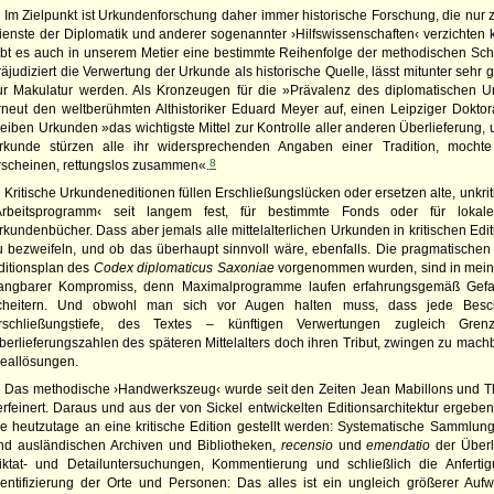
Im Zielpunkt ist Urkundenforschung daher immer historische Forschung, die nur
ienste der Diplomatik und anderer sogenannter ›Hilfswissenschaften‹ verzichten
ibt es auch in unserem Metier eine bestimmte Reihenfolge der methodischen Schri
räjudiziert die Verwertung der Urkunde als historische Quelle, lässt mitunter sehr
ur Makulatur werden. Als Kronzeugen für die »Prävalenz des diplomatischen Urte
rneut den weltberühmten Althistoriker Eduard Meyer auf, einen Leipziger Dokt
leiben Urkunden »das wichtigste Mittel zur Kontrolle aller anderen Überlieferung, un
rkunde stürzen alle ihr widersprechenden Angaben einer Tradition, mochte
8
rscheinen, rettungslos zusammen«.
Kritische Urkundeneditionen füllen Erschließungslücken oder ersetzen alte, unkrit
Arbeitsprogramm‹ seit langem fest, für bestimmte Fonds oder für lokale, 
rkundenbücher. Dass aber jemals alle mittelalterlichen Urkunden in kritischen Ed
u bezweifeln, und ob das überhaupt sinnvoll wäre, ebenfalls. Die pragmatischen
ditionsplan des
Codex diplomaticus Saxoniae
vorgenommen wurden, sind in mein
angbarer Kompromiss, denn Maximalprogramme laufen erfahrungsgemäß Gefa
cheitern. Und obwohl man sich vor Augen halten muss, dass jede Besch
rschließungstiefe, des Textes – künftigen Verwertungen zugleich Gren
berlieferungszahlen des späteren Mittelalters doch ihren Tribut, zwingen zu ma
deallösungen.
Das methodische ›Handwerkszeug‹ wurde seit den Zeiten Jean Mabillons und The
erfeinert. Daraus und aus der von Sickel entwickelten Editionsarchitektur ergebe
ie heutzutage an eine kritische Edition gestellt werden: Systematische Sammlung
nd ausländischen Archiven und Bibliotheken,
recensio
und
emendatio
der Überli
iktat- und Detailuntersuchungen, Kommentierung und schließlich die Anfertig
dentifizierung der Orte und Personen: Das alles ist ein ungleich größerer Aufw