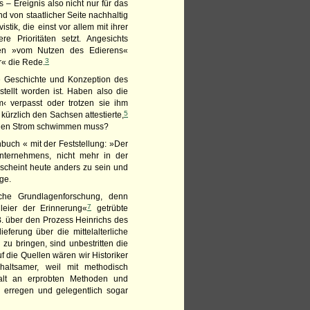
– Ereignis also nicht nur für das
 von staatlicher Seite nachhaltig
tik, die einst vor allem mit ihrer
re Prioritäten setzt. Angesichts
egen »vom Nutzen des Edierens«
3
r« die Rede.
e Geschichte und Konzeption des
stellt worden ist. Haben also die
‹ verpasst oder trotzen sie ihm
5
kürzlich den Sachsen attestierte,
en den Strom schwimmen muss?
uch « mit der Feststellung: »Der
nternehmens, nicht mehr in der
cheint heute anders zu sein und
ge.
sche Grundlagenforschung, denn
7
leier der Erinnerung«
getrübte
B. über den Prozess Heinrichs des
ferung über die mittelalterliche
u bringen, sind unbestritten die
f die Quellen wären wir Historiker
haltsamer, weil mit methodisch
alt an erprobten Methoden und
 erregen und gelegentlich sogar