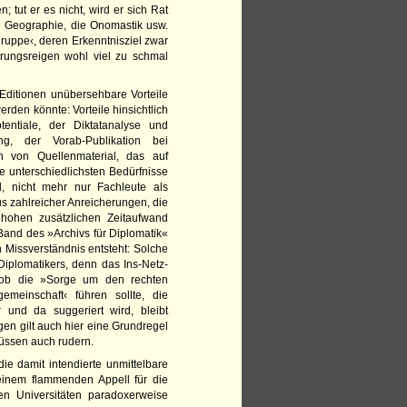
 tut er es nicht, wird er sich Rat
che Geographie, die Onomastik usw.
gruppe‹, deren Erkenntnisziel zwar
erungsreigen wohl viel zu schmal
e Editionen unübersehbare Vorteile
rden könnte: Vorteile hinsichtlich
entiale, der Diktatanalyse und
ung, der Vorab-Publikation bei
 von Quellenmaterial, das auf
 unterschiedlichsten Bedürfnisse
rd, nicht mehr nur Fachleute als
us zahlreicher Anreicherungen, die
n hohen zusätzlichen Zeitaufwand
 Band des »Archivs für Diplomatik«
 Missverständnis entsteht: Solche
Diplomatikers, denn das Ins-Netz-
d ob die »Sorge um den rechten
emeinschaft‹ führen sollte, die
r und da suggeriert wird, bleibt
gen gilt auch hier eine Grundregel
müssen auch rudern.
e damit intendierte unmittelbare
einem flammenden Appell für die
den Universitäten paradoxerweise