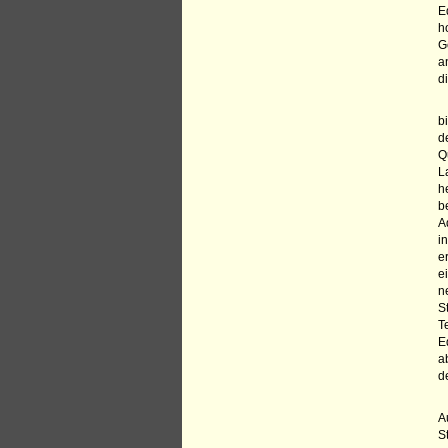
E
h
G
a
d
b
d
Q
L
h
b
A
i
e
e
n
S
T
E
a
d
A
S