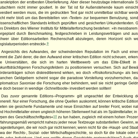
ranskription der erstbesten Überlieferung. Aber dieser heutzutage internationale
utachtern nicht immer goutiert. In der Tat ist für Außenstehende kaum einsicht
nvestiert werden muss, die im gedruckten Text gar nicht unmittelbar sichtbar wer
icht mehr bloß um das Bereitstellen von ›Texten‹ zur bequemen Benutzung, son
issenschaftlichen Standards kritisch geprüften und gesicherten Urkundentexten. 
es Direktors des Wiener Instituts für Mittelalterforschung bestehen: »In messbarem
orgeplant durch Benchmarking, festgeschrieben in Leistungsverträgen und aus
chwer über Editionsarbeiten Rechenschaft abzulegen, deren Horizont sich w
9
egislaturperioden erstreckt«.
Angesichts des Aufwandes, der schwindenden Reputation im Fach und eines 
immt die Zahl derer, die den Aufwand einer kritischen Edition nicht scheuen, erken
ie Universitäten, die sich im harten Wettbewerb um das Elite-Etikett in 
ukunftsträchtigeren Forschungsfeldern zu positionieren versuchen. Sich auf Bewä
örderanträgen schon diskreditierend wirken, wo doch »Risikoforschung« als beso
anchen Geldgebern scheint sogar die paradoxe Vorstellung vorzuherrschen, da
iplomaticus Saxoniae
die Forschung eher behindern, weil sie nicht geringe Geldmit
ie doch besser in wendige ›Schnellboote‹ investiert werden sollten!
Das zuvor genannte Editions-›Programm‹ gilt ungeachtet der Entwicklung 
enerell. Nur einer Forschung, die ohne Quellen auskommt, können kritische Editio
ieten sie gesicherte Fundamente und neue Einsichten auf breiter Front, wobei nat
nd Hochmittelalter einen ungleich höheren Stellenwert hat als im Spätmittelalter, 
10
ypen des Geschäftsschriftgutes«
zu tun haben, zugleich mit einem hohen Prozen
rfahrungsgemäß verspricht nahezu jeder neue Textzeuge substantiellen Gewinn, wenn
ragestellungen, die wir noch gar nicht kennen; wenn nicht für die ›Haupt- und Staa
twa der Rechts-, Sozial- oder Wirtschaftsgeschichte, so doch für die lokale oder 