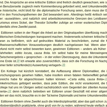
ind. Die Ansprüche an eine kritische Edition sind freilich deutlich gewachsen, w
on Benutzerseite zugleich mehr Kommentierung gefordert wird, weil Urkundeneditio
ie
historische
, nicht bloß für die
diplomatische
Forschung seien, dann muss der Edi
ief in den Forschungsthemen der Zeit bewandert sein. Allerdings heißt ›kritisch s
ier: ›auswählen‹, und natürlich sind arbeitsökonomische Grenzen des Leistbare
urismus eines Sickel, der Theodor Schieffer zufolge an »einer esoterischen Dip
edenfalls ohne Zweifel passé.
Editionen sollen in der Regel die Arbeit an den Originalquellen überflüssig mac
ditorischen Entscheidungen transparent machen. Andererseits scheinen kritische
aran zu befördern, sich auf gedrucktes Material zu beschränken, zumal die 
ilfswissenschaftlichen Voraussetzungen deutlich nachgelassen hat. Wenn abe
efund nicht mehr selbst bewerten kann, gewinnen Editionen – anders als früher
ahrheiten:
editio locuta, causa finita
. Ich selbst habe für meine Merowingere
Zwischenergebnis « gesprochen – in der vollen Überzeugung, dass die Urkundenkr
19
hne Ende ist.
Ich erwarte also zuversichtlich, dass sich die Forschung im Nac
20
mmer tiefer schürfende(n) Auswertung verlagert«.
Ein Kollege hat kürzlich konstatiert, die Auffassung älterer Diplomatiker, die
orschungspraxis gesehen hätten, habe insofern einen fatalen Nebeneffekt gehab
2
ereichs habe für abgeschlossen halten können: »
Carta edita, causa finita
«.
mkehrschluss gefolgert werden, dass jede Edition, die
nicht
vorankommt, die D
ollege hat uns im Übrigen selbst nachdrücklich vom Gegenteil der zitierten Auss
22
perta
«,
denn natürlich betreiben wir Editoren unser Geschäft mit einer allgem
äten wir das nicht, brauchte es in der Tat keine Diplomatik und keine Urkundenedit
Editionen fördern ohne Zweifel auch die Interdisziplinarität; aber das galt schon z
elbstverständlich praktizierte, ohne groß von ihr zu reden, während heute vielfach