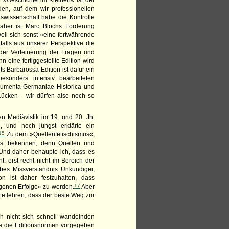
 »Geschichte im Kleinen« ist der
den, auf dem wir professionellen
tswissenschaft habe die Kontrolle
her ist Marc Blochs Forderung
eil sich sonst »eine fortwährende
falls aus unserer Perspektive die
 der Verfeinerung der Fragen und
n eine fertiggestellte Edition wird
s Barbarossa-Edition ist dafür ein
besonders intensiv bearbeiteten
onumenta Germaniae Historica und
 Lücken – wir dürfen also noch so
en Mediävistik im 19. und 20. Jh.
, und noch jüngst erklärte ein
15
Zu dem »Quellenfetischismus«,
ost bekennen, denn Quellen und
. Und daher behaupte ich, dass es
, erst recht nicht im Bereich der
obes Missverständnis Unkundiger,
on ist daher festzuhalten, dass
17
igenen Erfolge« zu werden.
Aber
te lehren, dass der beste Weg zur
ch nicht sich schnell wandelnden
ie die Editionsnormen vorgegeben