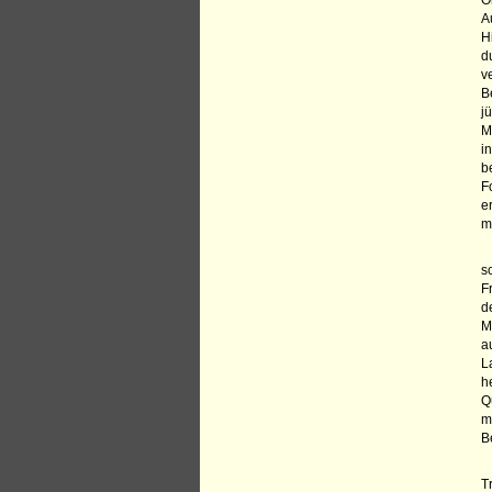
O
A
H
d
v
B
j
M
i
b
F
e
m
s
F
d
M
a
L
h
Q
m
B
T