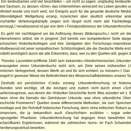
Ein bedeutsames und viel beachtetes – um nicht zu sagen: ungläubig bestauntes 
and Sachsen, zu dessen »Ehre« das Unternehmen seinerzeit ins Leben gerufen und
efördert wurde und noch wird; ein Ereignis auch für die gesamte deutsche Mediävis
ditionstätigkeit Weltgeltung errang, inzwischen aber deutlich erkennbar ande
erschärfter Verteilungskämpfe zeigen sich längst nicht mehr alle Fachkoll
2
berzeugt,
herablassend ist gar von dem »Trivialpositivismus der Urkundenforsche
4
Es geht mir nachfolgend um die Auflösung dieses Widerspruchs,
nicht um di
nternehmens selbst, die in jüngerer Zeit bereits von kompetenterer Seite darge
ächsischen Historikerkollegen und ihre Geldgeber den Forschungs-›mainstream
elbstbewusst mit jener sympathischen Schlitzohrigkeit, die die Deutsche Welle erst 
estärkt womöglich durch die alte Erkenntnis, dass, wer zu den Quellen will, geg
Theodor Lacomblet eröffnete 1840 sein bekanntes »Niederrheinisches Urkundenb
erausgeber eines Urkundenbuchs sieht sich, am Ziele seines mühevollen U
6
einlichen Verlegenheit, dessen Werth an und für sich erörtern zu müssen«.
Das s
piegelt in gewisser Weise die Befindlichkeit des Wissenschaftsbetriebes unserer Ta
Deshalb ein persönliches ›Credo‹ vorweg: Urkundenforschung ist histori
rkunden sind wichtige, oft die einzigen und zudem nicht durch einen »Sch
uellenzeugnisse, aus denen der Historiker Geschichte formt. Was wüssten wir z. 
öwen ohne die Narratio der Gelnhäuser Urkunde, was ohne urkundliche Überlie
eschichte Pommerns? Quellen sowie differenzierte Methoden, sie zum Sprechen z
rundlage und der Rohstoff historischer Forschung, denn ohne kritischen Rekurs au
omanciers, die ja bekanntlich auch ›Geschichten‹ erzählen – sogar unter
ngezügelter Phantasie. Urkundenforschung hat dagegen ihren bewährten H
achprüfbaren Ergebnissen, während die zahlreichen ›turns‹ im Fach Schwindel
rientierungsverlust bewirken.