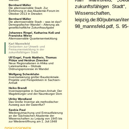
Bernhard Müller
zukunftsfähigen Stadt“
Die alternssensible Stadt. Zur
Einführung in das Akademie-Forum im
Wissenschaften
Oktober 2013 in Dresden
leipzig.de:80/pubman/it
Bernhard Müller
Die alternssensible Stadt – was ist das?
Demografischer Wandel – Alterung als
98_mannsfeld.pdf
,
S.
95-
gesellschaftliche Zukunftsaufgabe
Johannes Ringel, Katharina Koß und
Franziska Wiese
Alternssensible Quartiersentwicklung
Karl Mannsfeld
Gedanken zur Umwelt- und
Freiraumentwicklung in der
zukunftsfähigen Stadt
Ulf Engel, Frank Mattheis, Thomas
Plötze und Heidrun Zinecker
Neue Regionalismen in Afrika und
Lateinamerika – Globale
Ordnungsprozesse im Wandel
Wolfgang Schenkluhn
Inventarisierung großer Baudenkmale.
Projekte und Perspektiven in Sachsen-
Anhalt
Heiko Brandl
Inventarprojekte in Sachsen-Anhalt: Der
Magdeburger und der Naumburger Dom
Ulrike Wendland
Das Große Inventar als methodischer
Ausweg aus der Datenflut?
Saskia Paul
Wiedergutmachung und Entnazifizierung
an der Sächsischen Akademie der
Wissenschaften zu Leipzig von 1945 bis
zur Wiedereröffnung am 1. Juli 1948
DISKUSSIONEN