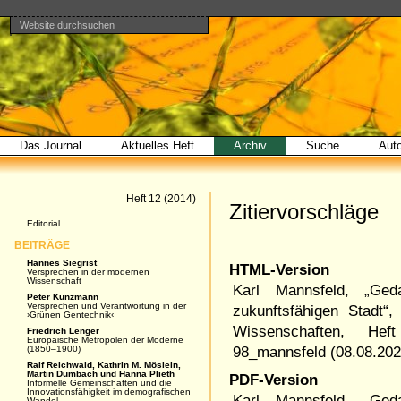
Website durchsuchen
Direkt
Benutzerspezifische
Bereiche
zum
Werkzeuge
Erweiterte
Inhalt
Suche…
|
Direkt
zur
Navigation
Das Journal
Aktuelles Heft
Archiv
Suche
Aut
Artikel
Heft 12 (2014)
Zitiervorschläge
Navigation
Editorial
BEITRÄGE
Hannes Siegrist
HTML-Version
Versprechen in der modernen
Wissenschaft
Karl Mannsfeld, „Ged
Peter Kunzmann
Versprechen und Verantwortung in der
zukunftsfähigen Stadt“
›Grünen Gentechnik‹
Wissenschaften
,
Hef
Friedrich Lenger
Europäische Metropolen der Moderne
(1850–1900)
98_mannsfeld
(
08.08.20
Ralf Reichwald, Kathrin M. Möslein,
Martin Dumbach und Hanna Plieth
PDF-Version
Informelle Gemeinschaften und die
Innovationsfähigkeit im demografischen
Karl Mannsfeld, „Ged
Wandel