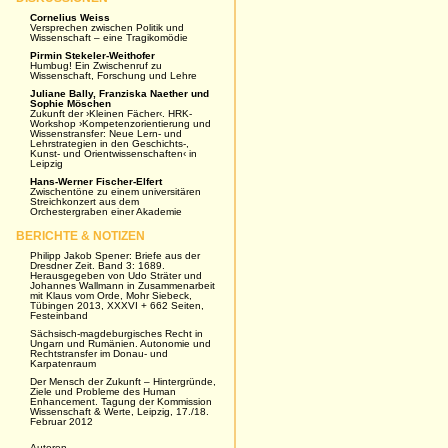
Cornelius Weiss
Versprechen zwischen Politik und
Wissenschaft – eine Tragikomödie
Pirmin Stekeler-Weithofer
Humbug! Ein Zwischenruf zu
Wissenschaft, Forschung und Lehre
Juliane Bally, Franziska Naether und
Sophie Möschen
Zukunft der ›Kleinen Fächer‹. HRK-
Workshop ›Kompetenzorientierung und
Wissenstransfer: Neue Lern- und
Lehrstrategien in den Geschichts-,
Kunst- und Orientwissenschaften‹ in
Leipzig
Hans-Werner Fischer-Elfert
Zwischentöne zu einem universitären
Streichkonzert aus dem
Orchestergraben einer Akademie
BERICHTE & NOTIZEN
Philipp Jakob Spener: Briefe aus der
Dresdner Zeit. Band 3: 1689.
Herausgegeben von Udo Sträter und
Johannes Wallmann in Zusammenarbeit
mit Klaus vom Orde, Mohr Siebeck,
Tübingen 2013, XXXVI + 662 Seiten,
Festeinband
Sächsisch-magdeburgisches Recht in
Ungarn und Rumänien. Autonomie und
Rechtstransfer im Donau- und
Karpatenraum
Der Mensch der Zukunft – Hintergründe,
Ziele und Probleme des Human
Enhancement. Tagung der Kommission
Wissenschaft & Werte, Leipzig, 17./18.
Februar 2012
Autoren