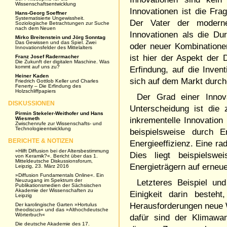
Wissenschaftsentwicklung
Innovationen ist die Fra
Hans-Georg Soeffner
Systematisierte Ungewissheit.
Der Vater der modernen
Soziologische Betrachtungen zur Suche
nach dem Neuen
Innovationen als die Du
Mirko Breitenstein und Jörg Sonntag
Das Gewissen und das Spiel. Zwei
oder neuer Kombinationen
Innovationsfelder des Mittelalters
ist hier der Aspekt der 
Franz Josef Radermacher
Die Zukunft der digitalen Maschine. Was
kommt auf uns zu?
Erfindung, auf die Inven
Heiner Kaden
sich auf dem Markt durc
Friedrich Gottlob Keller und Charles
Fenerty – Die Erfindung des
Holzschliffpapiers
Der Grad einer Innova
DISKUSSIONEN
Unterscheidung ist die 
Pirmin Stekeler-Weithofer und Hans
Wiesmeth
inkrementelle Innovation
Zwischenrufe zur Wissenschafts- und
Technologieentwicklung
beispielsweise durch E
BERICHTE & NOTIZEN
Energieeffizienz. Eine ra
»Hilft Diffusion bei der Altersbestimmung
Dies liegt beispielsw
von Keramik?«. Bericht über das 1.
Mitteldeutsche Diskussionsforum,
Energieträgern auf erneu
Leipzig, 23. März 2016
»Diffusion Fundamentals Online«. Ein
Neuzugang im Spektrum der
Letzteres Beispiel un
Publikationsmedien der Sächsischen
Akademie der Wissenschaften zu
Einigkeit darin besteht
Leipzig
Herausforderungen neue 
Der karolingische Garten »Hortulus
theodiscus« und das »Althochdeutsche
Wörterbuch«
dafür sind der Klimawa
Die deutsche Akademie des 17.