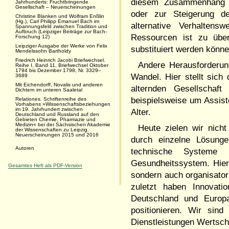
diesem Zusammenhang we
Jahrhunderts: Fruchtbringende
Gesellschaft – Neuerscheinungen
oder zur Steigerung de
Christine Blanken und Wolfram Enßlin
(Hg.), Carl Philipp Emanuel Bach im
alternative Verhalten
Spannungsfeld zwischen Tradition und
Aufbruch (Leipziger Beiträge zur Bach-
Ressourcen ist zu über
Forschung 12)
Leipziger Ausgabe der Werke von Felix
substituiert werden kön
Mendelssohn Bartholdy
Friedrich Heinrich Jacobi Briefwechsel.
Andere Herausforderung
Reihe I, Band 11, Briefwechsel Oktober
1794 bis Dezember 1798, Nr. 3329–
Wandel. Hier stellt sic
3689
Mit Eichendorff, Novalis und anderen
alternden Gesellschaft
Dichtern im unteren Saaletal
beispielsweise um Assis
Relationes. Schriftenreihe des
Vorhabens »Wissenschaftsbeziehungen
im 19. Jahrhundert zwischen
Alter.
Deutschland und Russland auf den
Gebieten Chemie, Pharmazie und
Medizin« bei der Sächsischen Akademie
Heute zielen wir nicht
der Wissenschaften zu Leipzig.
Neuerscheinungen 2015 und 2016
durch einzelne Lösunge
Autoren
technische Systeme 
Gesundheitssystem. Hier
Gesamtes Heft als PDF-Version
sondern auch organisator
zuletzt haben Innovat
Deutschland und Europa
positionieren. Wir sin
Dienstleistungen Wertsc