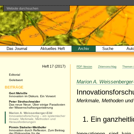
Website durchsuchen
Direkt
Benutzerspezifische
Bereiche
zum
Werkzeuge
Erweiterte
Inhalt
Suche…
|
Direkt
zur
Navigation
Das Journal
Aktuelles Heft
Archiv
Suche
Aut
Artikel
Heft 17 (2017)
PDF-Version
Zitiervorschlag
Themen &
Navigation
Editorial
Geleitwort
Marion A. Weissenberger-
BEITRÄGE
Innovationsforsc
Gert Melville
Innovation im Diskurs. Ein Vorwort
Merkmale, Methoden und
Peter Strohschneider
Das neue Neue. Über einige Paradoxien
der Wissenschaftsorganisierung
Marion A. Weissenberger-Eibl
Innovationsforschung – ein systemischer
1. Ein ganzheit
Ansatz. Merkmale, Methoden und
Herausforderungen
Pirmin Stekeler-Weithofer
Innovation durch Reflexion. Zum Beitrag
Innovationen sind kein
der Philosophie für die