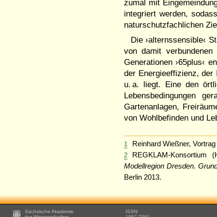
zumal mit Eingemeindungs
integriert werden, sodass
naturschutzfachlichen Zi
Die ›alternssensible‹ S
von damit verbundenen 
Generationen ›65plus‹ e
der Energieeffizienz, de
u. a. liegt. Eine den ör
Lebensbedingungen ger
Gartenanlagen, Freiräum
von Wohlbefinden und Leb
Reinhard Wießner, Vortr
1
REGKLAM-Konsortium (
2
Modellregion Dresden. Grun
Berlin 2013.
Footer
Sächsische Akademie
ISSN:
der Wissenschaften
1867-7061