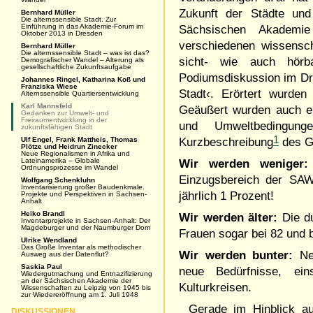
Zukunft der Städte und
Bernhard Müller
Die alternssensible Stadt. Zur
Einführung in das Akademie-Forum im
Sächsischen Akademi
Oktober 2013 in Dresden
verschiedenen wissensch
Bernhard Müller
Die alternssensible Stadt – was ist das?
sicht- wie auch hör
Demografischer Wandel – Alterung als
gesellschaftliche Zukunftsaufgabe
Podiumsdiskussion im Dre
Johannes Ringel, Katharina Koß und
Franziska Wiese
Stadt‹. Erörtert wurden
Alternssensible Quartiersentwicklung
Karl Mannsfeld
Geäußert wurden auch e
Gedanken zur Umwelt- und
Freiraumentwicklung in der
und Umweltbedingung
zukunftsfähigen Stadt
1
Ulf Engel, Frank Mattheis, Thomas
Kurzbeschreibung
des G
Plötze und Heidrun Zinecker
Neue Regionalismen in Afrika und
Lateinamerika – Globale
Wir werden weniger:
Ordnungsprozesse im Wandel
Einzugsbereich der
SA
Wolfgang Schenkluhn
Inventarisierung großer Baudenkmale.
jährlich 1 Prozent!
Projekte und Perspektiven in Sachsen-
Anhalt
Heiko Brandl
Wir werden älter:
Die du
Inventarprojekte in Sachsen-Anhalt: Der
Magdeburger und der Naumburger Dom
Frauen sogar bei 82 und 
Ulrike Wendland
Das Große Inventar als methodischer
Wir werden bunter:
Neu
Ausweg aus der Datenflut?
Saskia Paul
neue Bedürfnisse, ei
Wiedergutmachung und Entnazifizierung
an der Sächsischen Akademie der
Kulturkreisen.
Wissenschaften zu Leipzig von 1945 bis
zur Wiedereröffnung am 1. Juli 1948
Gerade im Hinblick au
DISKUSSIONEN