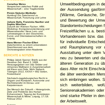
Umweltbedingungen in der
Cornelius Weiss
Versprechen zwischen Politik und
der Aussendung gasförmi
Wissenschaft – eine Tragikomödie
Pirmin Stekeler-Weithofer
(Wärme, Geräusche, Str
Humbug! Ein Zwischenruf zu
Wissenschaft, Forschung und Lehre
und Bewertung der Umwe
Juliane Bally, Franziska Naether und
Sophie Möschen
Standortentscheidungen 
Zukunft der ›Kleinen Fächer‹. HRK-
Workshop ›Kompetenzorientierung und
Freizeitflächen u. a. be
Wissenstransfer: Neue Lern- und
Lehrstrategien in den Geschichts-,
Vorhandensein bzw. das 
Kunst- und Orientwissenschaften‹ in
Leipzig
für individuelle Entsche
Hans-Werner Fischer-Elfert
Zwischentöne zu einem universitären
und Raumplanung vor de
Streichkonzert aus dem
Orchestergraben einer Akademie
Ausstattung unter dem V
BERICHTE & NOTIZEN
neu zu bewerten und dab
Philipp Jakob Spener: Briefe aus der
Dresdner Zeit. Band 3: 1689.
älteren Generation zu ü
Herausgegeben von Udo Sträter und
Johannes Wallmann in Zusammenarbeit
dass Alter nicht Einschr
mit Klaus vom Orde, Mohr Siebeck,
Tübingen 2013, XXXVI + 662 Seiten,
die älter werdenden Mens
Festeinband
Sächsisch-magdeburgisches Recht in
sich einbringen wollen.
Ungarn und Rumänien. Autonomie und
Rechtstransfer im Donau- und
sich weiterbilden, wo
Karpatenraum
Der Mensch der Zukunft – Hintergründe,
Seniorenakademien oder
Ziele und Probleme des Human
Enhancement. Tagung der Kommission
sind starke Pfeiler in de
Wissenschaft & Werte, Leipzig, 17./18.
Februar 2012
der Arbeitswelt.
Autoren