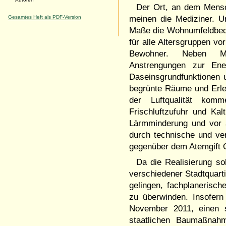
Der Ort, an dem Mensch
Gesamtes Heft als PDF-Version
meinen die Mediziner. U
Maße die Wohnumfeldbedi
für alle Altersgruppen v
Bewohner. Neben Mobil
Anstrengungen zur Ene
Daseinsgrundfunktionen 
begrünte Räume und Erle
der Luftqualität kom
Frischluftzufuhr und Ka
Lärmminderung und vor 
durch technische und ve
gegenüber dem Atemgift O
Da die Realisierung so
verschiedener Stadtquarti
gelingen, fachplanerisc
zu überwinden. Insofer
November 2011, einen 
staatlichen Baumaßnahm