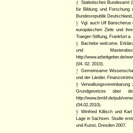
Statistisches Bundesamt (
4
für Bildung und Forschung 
Bundesrepublik Deutschland
Vgl. auch Ulf Banscherus 
5
europäischen Ziele und ihr
Traeger-Stiftung, Frankfurt a.
Bachelor welcome. Erklär
6
und Masterab
http://www.arbeitgeber.de/w
(04. 02. 2010).
Gemeinsame Wissenschaf
7
und der Länder. Finanzström
Verwaltungsvereinbarung
8
Grundgesetzes über de
http://www.bmbf.de/pub/ver
(04.02.2010).
Winfried Killisch und Kar
9
Lage in Sachsen. Studie erst
und Kunst, Dresden 2007.