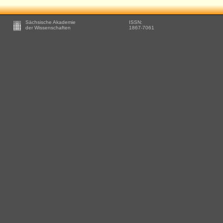
Footer
Sächsische Akademie
ISSN:
-
der Wissenschaften
1867-7061
Zusätzliche
Informationen