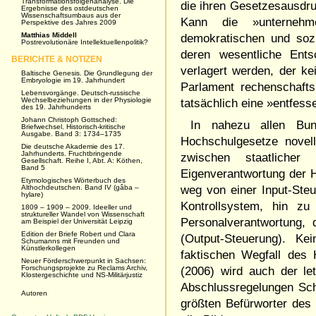
Transformationsfolgenanalyse. Die
die ihren Gesetzesausdru
Ergebnisse des ostdeutschen
Wissenschaftsumbaus aus der
Kann die »unternehm
Perspektive des Jahres 2009
Matthias Middell
demokratischen und soz
Postrevolutionäre Intellektuellenpolitik?
deren wesentliche Ents
BERICHTE & NOTIZEN
verlagert werden, der k
Baltische Genesis. Die Grundlegung der
Embryologie im 19. Jahrhundert
Parlament rechenschafts
Lebensvorgänge. Deutsch-russische
Wechselbeziehungen in der Physiologie
tatsächlich eine »entfes
des 19. Jahrhunderts
Johann Christoph Gottsched:
In nahezu allen Bun
Briefwechsel. Historisch-kritische
Ausgabe. Band 3: 1734–1735
Hochschulgesetze novell
Die deutsche Akademie des 17.
Jahrhunderts. Fruchtbringende
zwischen staatlicher
Gesellschaft. Reihe I, Abt. A: Köthen,
Band 5
Eigenverantwortung der 
Etymologisches Wörterbuch des
Althochdeutschen. Band IV (gâba –
weg von einer Input-Ste
hylare)
Kontrollsystem, hin zu
1809 – 1909 – 2009. Ideeller und
struktureller Wandel von Wissenschaft
Personalverantwortung,
am Beispiel der Universität Leipzig
Edition der Briefe Robert und Clara
(Output-Steuerung). K
Schumanns mit Freunden und
Künstlerkollegen
faktischen Wegfall des
Neuer Förderschwerpunkt in Sachsen:
Forschungsprojekte zu Reclams Archiv,
(2006) wird auch der l
Klostergeschichte und NS-Militärjustiz
Abschlussregelungen Schr
Autoren
größten Befürworter des