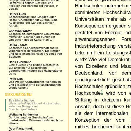
Romantik. Friedrich Schlegel und
Hochschulen unternehmer
Friedrich von Hardenberg (Novalis) in
Leipzig
dominierten Hochschulra
Heiner Lück
Sachsenspiegel und Magdeburger
Universitäten mehr als 
Recht. Grundlagen für Europa. Eine
Ausstellung des Landes Sachsen-
Konsequenzen ergeben si
Anhalt
Christian Winter
gestiftet von Energie- 
Sachsen als europäische Großmacht?
Moritz von Sachsen als Führer der
anwendungsnahen Fors
Opposition gegen Kaiser Karl V.
Heiko Jadatz
Industrieforschung vers
Sächsische Landesherrschaft contra
Wittenberger Reformation. Die Kirchen-
bekommt ein Leistungsst
und Religionspolitik Herzog Georgs von
Sachsen
wird? Wie viel Demokrat
Hans Fuhrmann
Eine düstere und blutige Geschichte.
von Exzellenz und Mass
Zur ältesten nur abschriftlich
überlieferten Inschrift des Halberstädter
Deutschland, vor dem
Doms
grundgesetzlich geschüt
Peter Dils
Das Projekt Altägyptisches Wörterbuch
und die Geschichte der altägyptischen
Hochschulen gründlich zu
Wortforschung
1
Hochschule
wird von ei
DISKUSSIONEN
Stiftung in dreizehn k
Eva-Maria Stange
Wissenschaftspolitik und Hochschulen
Ansatz, doch ist diese H
zwischen Bologna und
Forschungsexzellenz
sie dem internationalen
Wolfgang Schluchter
Der Umgang der Gesellschaft mit
Konzeption der vom C
Intellektuellen. Wissenschaftler nach der
Wende
mitbeschriebenen »unte
Peer Pasternack