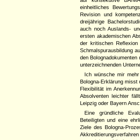
auf konsekutive BA/MA
einheitliches Bewertung
Revision und kompetenz
dreijährige Bachelorstu
auch noch Auslands- un
ersten akademischen Abs
der kritischen Reflexio
Schmalspurausbildung auf 
den Bolognadokumenten ni
unterzeichnenden Untern
Ich wünsche mir mehr M
Bologna-Erklärung misst 
Flexibilität im Anerkenn
Absolventen leichter fä
Leipzig oder Bayern Ansc
Eine gründliche Eval
Beteiligten und eine ehr
Ziele des Bologna-Proze
Akkreditierungsverfahren