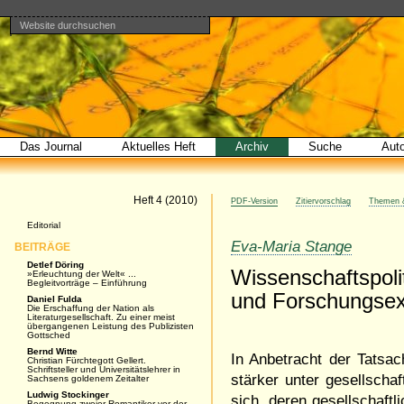
Website durchsuchen
Direkt
Benutzerspezifische
Bereiche
zum
Werkzeuge
Erweiterte
Inhalt
Suche…
|
Direkt
zur
Navigation
Das Journal
Aktuelles Heft
Archiv
Suche
Aut
Artikel
Heft 4 (2010)
PDF-Version
Zitiervorschlag
Themen &
Navigation
Editorial
Eva-Maria Stange
BEITRÄGE
Detlef Döring
Wissenschaftspol
»Erleuchtung der Welt« ...
Begleitvorträge – Einführung
und Forschungsex
Daniel Fulda
Die Erschaffung der Nation als
Literaturgesellschaft. Zu einer meist
übergangenen Leistung des Publizisten
Gottsched
Bernd Witte
In Anbetracht der Tatsa
Christian Fürchtegott Gellert.
Schriftsteller und Universitätslehrer in
stärker unter gesellschaf
Sachsens goldenem Zeitalter
Ludwig Stockinger
sich, deren gesellschaft
Begegnung zweier Romantiker vor der