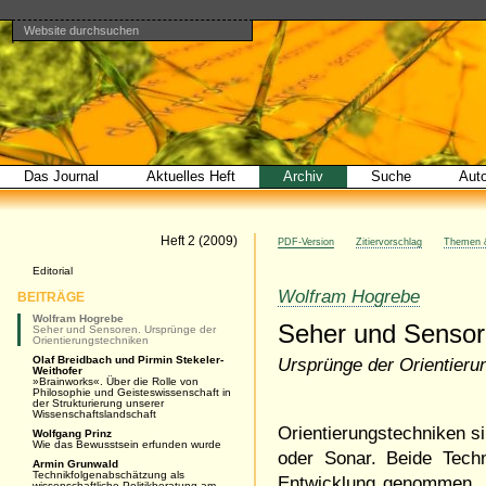
Website durchsuchen
Direkt
Benutzerspezifische
Bereiche
zum
Werkzeuge
Erweiterte
Inhalt
Suche…
|
Direkt
zur
Navigation
Das Journal
Aktuelles Heft
Archiv
Suche
Aut
Artikel
Heft 2 (2009)
PDF-Version
Zitiervorschlag
Themen &
Navigation
Editorial
Wolfram Hogrebe
BEITRÄGE
Wolfram Hogrebe
Seher und Senso
Seher und Sensoren. Ursprünge der
Orientierungstechniken
Olaf Breidbach und Pirmin Stekeler-
Ursprünge der Orientieru
Weithofer
»Brainworks«. Über die Rolle von
Philosophie und Geisteswissenschaft in
der Strukturierung unserer
Wissenschaftslandschaft
Orientierungstechniken s
Wolfgang Prinz
Wie das Bewusstsein erfunden wurde
oder Sonar. Beide Tech
Armin Grunwald
Technikfolgenabschätzung als
Entwicklung genommen. S
wissenschaftliche Politikberatung am