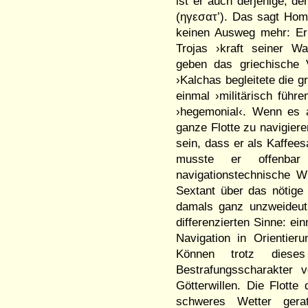
ist er auch derjenige, de
(ηγεσατ’). Das sagt Hom
keinen Ausweg mehr: Er 
Trojas ›kraft seiner W
geben das griechische 
›Kalchas begleitete die g
einmal ›militärisch führ
›hegemonial‹. Wenn es a
ganze Flotte zu navigier
sein, dass er als Kaffee
musste er offenbar
navigationstechnische W
Sextant über das nötige
damals ganz unzweideutig
differenzierten Sinne: e
Navigation in Orientie
Können trotz dies
Bestrafungsscharakter
Götterwillen. Die Flotte
schweres Wetter gera