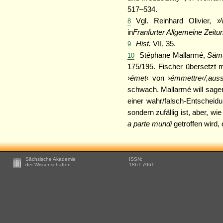
517–534.
Vgl. Reinhard Olivier,
8
in
Franfurter Allgemeine Zeitu
Hist.
VII, 35.
9
Stéphane Mallarmé,
Sämt
10
175/195. Fischer übersetzt m
›
émet
‹ von ›
émmettre‹/,auss
schwach. Mallarmé will sagen
einer wahr/falsch-Entscheidu
sondern zufällig ist, aber, 
a parte mundi
getroffen wird, 
Footer
Sächsische Akademie
ISSN:
-
der Wissenschaften
1867-7061
Zusätzliche
Informationen