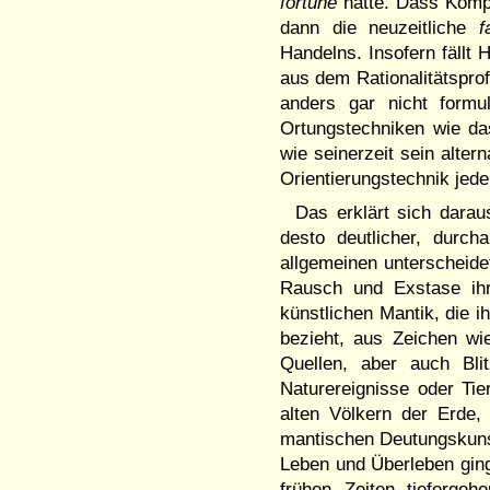
fortune
hatte. Dass Komp
dann die neuzeitliche
f
Handelns. Insofern fällt
aus dem Rationalitätsprof
anders gar nicht formu
Ortungstechniken wie da
wie seinerzeit sein alter
Orientierungstechnik jeden
Das erklärt sich darau
desto deutlicher, durch
allgemeinen unterscheidet
Rausch und Exstase ihre
künstlichen Mantik, die i
bezieht, aus Zeichen wi
Quellen, aber auch Bli
Naturereignisse oder Tier
alten Völkern der Erde,
mantischen Deutungskunst
Leben und Überleben gin
frühen Zeiten tiefergeh