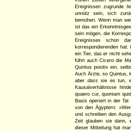
Ereignissen zugrunde li
unnütz sein, sich zun
bemühen. Wenn man weiß
ist das ein Erkenntnisge
sein mögen, die Korrespo
Ereignisses schon 
korrespondierenden hat.
ein Tier, das er nicht se
führt auch Cicero die Ma
Quintus positiv ein, selb
Auch Ärzte, so Quintus, 
aber
dass
sie es tun, w
Kausalverhältnisse hind
quaero cur, quoniam quid 
Basis operiert in der Tat
von den Ägyptern: »Wen
und schreiben den Ausga
Zeit glauben sie dann, 
dieser Mitteilung hat ma