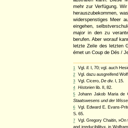
mehr zur Verfügung. Wir 
herauszubekommen, was 
widerspenstiges Meer au
eingehen, selbstverschu
major
in den zu verantw
berufen. Aber worauf kan
letzte Zeile des letzte
émet un Coup de Dés / Je
Vgl.
Il.
I, 70; vgl. auch Hes
1
Vgl. dazu ausgreifend Wo
2
Vgl. Cicero,
De div.
I, 15.
3
Historien
lib. II, 82.
4
Johann Jakob Maria de 
5
Staatswesens und der Wisse
Vgl. Edward E. Evans-Pri
6
S. 65.
Vgl. Gregory Chaitin, »On th
7
and irreducibility«, in Wolfr