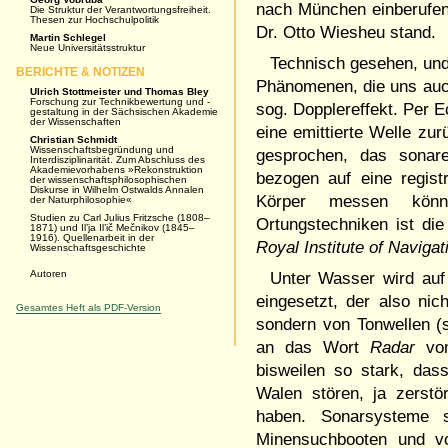
nach München einberufen 
Die Struktur der Verantwortungsfreiheit.
Thesen zur Hochschulpolitik
Dr. Otto Wiesheu stand.
Martin Schlegel
Neue Universitätsstruktur
Technisch gesehen, und
BERICHTE & NOTIZEN
Phänomenen, die uns auch
Ulrich Stottmeister und Thomas Bley
Forschung zur Technikbewertung und -
sog. Dopplereffekt. Per E
gestaltung in der Sächsischen Akademie
der Wissenschaften
eine emittierte Welle zur
Christian Schmidt
Wissenschaftsbegründung und
gesprochen, das sonar
Interdisziplinarität. Zum Abschluss des
Akademievorhabens »Rekonstruktion
bezogen auf eine regist
der wissenschaftsphilosophischen
Diskurse in Wilhelm Ostwalds Annalen
Körper messen könne
der Naturphilosophie«
Studien zu Carl Julius Fritzsche (1808–
Ortungstechniken ist die
1871) und Il’ja Il’ič Mečnikov (1845–
1916). Quellenarbeit in der
Royal Institute of Navigat
Wissenschaftsgeschichte
Autoren
Unter Wasser wird auf
eingesetzt, der also ni
Gesamtes Heft als PDF-Version
sondern von Tonwellen (
an das Wort
Radar
v
bisweilen so stark, da
Walen stören, ja zerst
haben. Sonarsysteme 
Minensuchbooten und vo